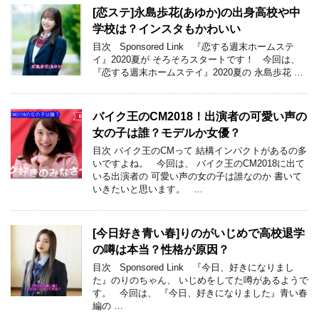
[恋ステ]永島歩花(あゆか)の出身高校や中
学校は？インスタもかわいい
目次 Sponsored Link 『恋する週末ホームステ
イ』2020夏が そろそろスタートです！ 今回は、
『恋する週末ホームステイ』2020夏の 永島歩花 …
バイク王のCM2018！出演者の可愛い声の
女の子は誰？モデルか女優？
目次 バイク王のCMって 結構インパクトがあるの多
いですよね。 今回は、 バイク王のCM2018に出て
いる出演者の 可愛い声の女の子は誰なのか 書いて
いきたいと思います。 …
[今日好き青い春]りのがいじめで高校退学
の噂は本当？性格が原因？
目次 Sponsored Link 『今日、好きになりまし
た』のりのちゃん、 いじめをしてた噂があるようで
す。 今回は、 『今日、好きになりました』青い春
編の …