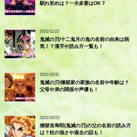
馴れ初めは？一夫多妻はOK？
2021/11/23
鬼滅の刃/十二鬼月の鬼の名前の由来は病
気！？漢字や読み方一覧も！
2021/10/31
鬼滅の刃/煉獄家の家族の名前や年齢は？
父母や弟の関係や声優も！
2021/10/13
煉獄杏寿郎(鬼滅の刃)の父の名前の読み方
は？柱の強さや過去の話も！