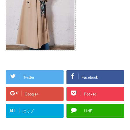
Twitter
Facebook
Google+
Pocket
B!
はてブ
LINE