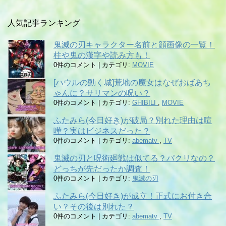
人気記事ランキング
鬼滅の刃キャラクター名前と顔画像の一覧！
柱や鬼の漢字や読み方も！
0件のコメント
|
カテゴリ:
MOVIE
[ハウルの動く城]荒地の魔女はなぜおばあち
ゃんに？サリマンの呪い？
0件のコメント
|
カテゴリ:
GHIBILI
,
MOVIE
ふたみら(今日好き)が破局？別れた理由は喧
嘩？実はビジネスだった？
0件のコメント
|
カテゴリ:
abematv
,
TV
鬼滅の刃と呪術廻戦は似てる？パクリなの？
どっちが先だったか調査！
0件のコメント
|
カテゴリ:
鬼滅の刃
ふたみら(今日好き)が成立！正式にお付き合
い？その後は別れた？
0件のコメント
|
カテゴリ:
abematv
,
TV