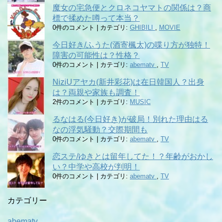
魔女の宅急便とクロネコヤマトの関係は？商
標で揉めた噂って本当？
0件のコメント
|
カテゴリ:
GHIBILI
,
MOVIE
今日好き/ふうた(酒寄楓太)の喋り方が独特！
障害の可能性は？性格？
0件のコメント
|
カテゴリ:
abematv
,
TV
NiziUアヤカ(新井彩花)は在日韓国人？出身
は？両親や家族も調査！
2件のコメント
|
カテゴリ:
MUSIC
るなはる(今日好き)が破局！別れた理由はる
なの浮気騒動？交際期間も
0件のコメント
|
カテゴリ:
abematv
,
TV
恋ステ/ゆきとは留年してた！？年齢がおかし
い？中学や高校が判明！
0件のコメント
|
カテゴリ:
abematv
,
TV
カテゴリー
abematv