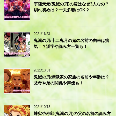
宇随天元(鬼滅の刃)の嫁はなぜ3人なの？
馴れ初めは？一夫多妻はOK？
2021/11/23
鬼滅の刃/十二鬼月の鬼の名前の由来は病
気！？漢字や読み方一覧も！
2021/10/31
鬼滅の刃/煉獄家の家族の名前や年齢は？
父母や弟の関係や声優も！
2021/10/13
煉獄杏寿郎(鬼滅の刃)の父の名前の読み方