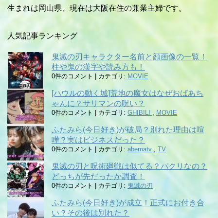
生まれは岡山県、現在は大阪在住の兼業主婦です。
人気記事ランキング
鬼滅の刃キャラクター名前と顔画像の一覧！
柱や鬼の漢字や読み方も！
0件のコメント
|
カテゴリ:
MOVIE
[ハウルの動く城]荒地の魔女はなぜおばあち
ゃんに？サリマンの呪い？
0件のコメント
|
カテゴリ:
GHIBILI
,
MOVIE
ふたみら(今日好き)が破局？別れた理由は喧
嘩？実はビジネスだった？
0件のコメント
|
カテゴリ:
abematv
,
TV
鬼滅の刃と呪術廻戦は似てる？パクリなの？
どっちが先だったか調査！
0件のコメント
|
カテゴリ:
鬼滅の刃
ふたみら(今日好き)が成立！正式にお付き合
い？その後は別れた？