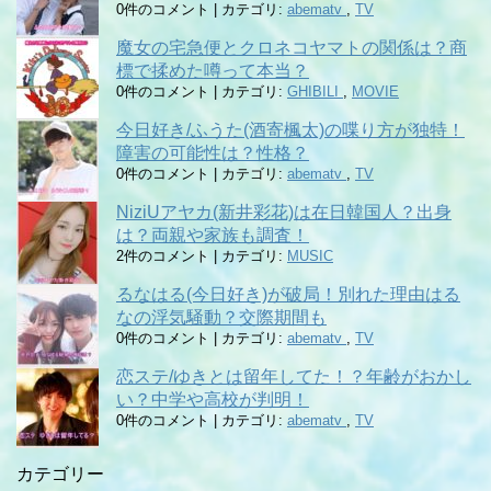
0件のコメント
|
カテゴリ:
abematv
,
TV
魔女の宅急便とクロネコヤマトの関係は？商
標で揉めた噂って本当？
0件のコメント
|
カテゴリ:
GHIBILI
,
MOVIE
今日好き/ふうた(酒寄楓太)の喋り方が独特！
障害の可能性は？性格？
0件のコメント
|
カテゴリ:
abematv
,
TV
NiziUアヤカ(新井彩花)は在日韓国人？出身
は？両親や家族も調査！
2件のコメント
|
カテゴリ:
MUSIC
るなはる(今日好き)が破局！別れた理由はる
なの浮気騒動？交際期間も
0件のコメント
|
カテゴリ:
abematv
,
TV
恋ステ/ゆきとは留年してた！？年齢がおかし
い？中学や高校が判明！
0件のコメント
|
カテゴリ:
abematv
,
TV
カテゴリー