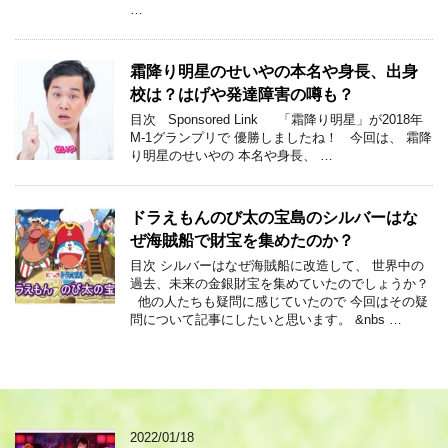
…
霜降り明星のせいやの本名や身長、出身
校は？はげや発達障害の噂も？
目次 Sponsored Link 「霜降り明星」が2018年
M-1グランプリで 優勝しましたね！ 今回は、 霜降
り明星のせいやの 本名や身長、 …
ドラえもんのび太の宝島のシルバーはな
ぜ海賊船で財宝を集めたのか？
目次 シルバーはなぜ海賊船に改造して、 世界中の
過去、未来の金銀財宝を集めていたのでしょうか？
他の人たちも疑問に感じていたので 今回はその疑
問について記事にしたいと思います。 &nbs …
2022/01/18