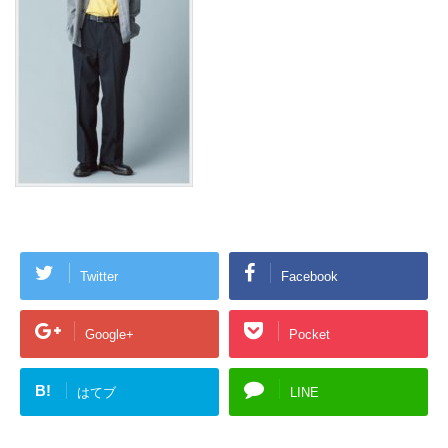
Twitter
Facebook
Google+
Pocket
B!
はてブ
LINE