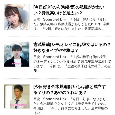
[今日好き]のん(粕谷音)の私服がかわい
い？身長高いけど足太い？
目次 Sponsored Link 『今日、好きになりまし
た』紫陽花編の 私服披露がありました(*´∀`*) 今回
は、 『今日、好きになりました』紫陽花編の …
志茂星哉(シモ/オレイス)は彼女はいるの？
好きなタイプや性格は？
目次 Sponsored Link 『主役の椅子は俺の椅子』
のオーディションバトル番組で 志茂星哉が出演して
います。 今回は、 『主役の椅子は俺の椅子』の志
茂 …
[今日好き金木犀編]けいしは誰と成立す
る？りの？あやの？れいあ？
目次 Sponsored Link 『今日、好きになりまし
た』金木犀編で けいしくんはモテモテでしたね。
今回は、 『今日、好きになりました』金木犀編の
けい …