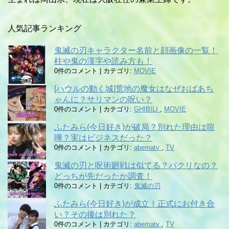
人気記事ランキング
鬼滅の刃キャラクター名前と顔画像の一覧！
柱や鬼の漢字や読み方も！
0件のコメント
|
カテゴリ:
MOVIE
[ハウルの動く城]荒地の魔女はなぜおばあち
ゃんに？サリマンの呪い？
0件のコメント
|
カテゴリ:
GHIBILI
,
MOVIE
ふたみら(今日好き)が破局？別れた理由は喧
嘩？実はビジネスだった？
0件のコメント
|
カテゴリ:
abematv
,
TV
鬼滅の刃と呪術廻戦は似てる？パクリなの？
どっちが先だったか調査！
0件のコメント
|
カテゴリ:
鬼滅の刃
ふたみら(今日好き)が成立！正式にお付き合
い？その後は別れた？
0件のコメント
|
カテゴリ:
abematv
,
TV