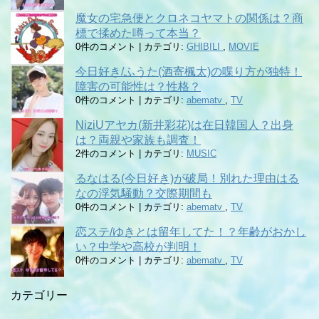
魔女の宅急便とクロネコヤマトの関係は？商
標で揉めた噂って本当？
0件のコメント
|
カテゴリ:
GHIBILI
,
MOVIE
今日好き/ふうた(酒寄楓太)の喋り方が独特！
障害の可能性は？性格？
0件のコメント
|
カテゴリ:
abematv
,
TV
NiziUアヤカ(新井彩花)は在日韓国人？出身
は？両親や家族も調査！
2件のコメント
|
カテゴリ:
MUSIC
るなはる(今日好き)が破局！別れた理由はる
なの浮気騒動？交際期間も
0件のコメント
|
カテゴリ:
abematv
,
TV
恋ステ/ゆきとは留年してた！？年齢がおかし
い？中学や高校が判明！
0件のコメント
|
カテゴリ:
abematv
,
TV
カテゴリー