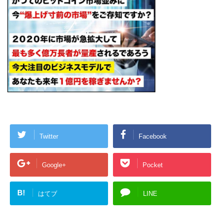
Twitter
Facebook
Google+
Pocket
B!
はてブ
LINE