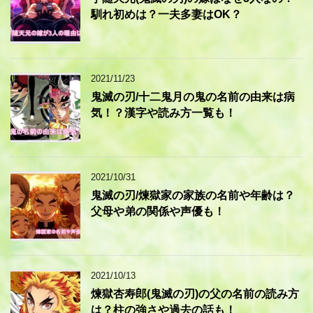
馴れ初めは？一夫多妻はOK？
2021/11/23
鬼滅の刃/十二鬼月の鬼の名前の由来は病
気！？漢字や読み方一覧も！
2021/10/31
鬼滅の刃/煉獄家の家族の名前や年齢は？
父母や弟の関係や声優も！
2021/10/13
煉獄杏寿郎(鬼滅の刃)の父の名前の読み方
は？柱の強さや過去の話も！