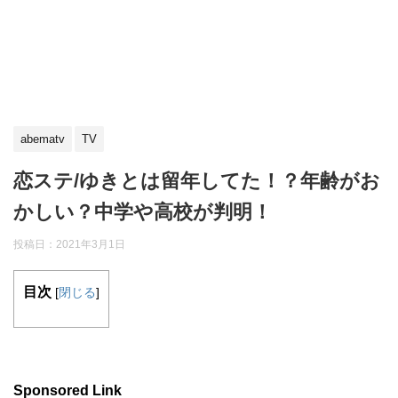
abematv
TV
恋ステ/ゆきとは留年してた！？年齢がお
かしい？中学や高校が判明！
投稿日：
2021年3月1日
目次
[
閉じる
]
Sponsored Link