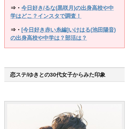
⇒・
今日好き/るな(黒咲月)の出身高校や中
学はどこ？インスタで調査！
⇒・
[今日好き赤い糸編]いけはる(池田陽音)
の出身高校や中学は？部活は？
恋ステ/ゆきとの30代女子からみた印象