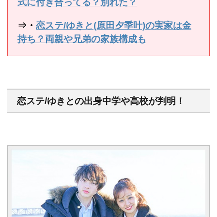
式に付き合ってる？別れた？
⇒・
恋ステ/ゆきと(原田夕季叶)の実家は金
持ち？両親や兄弟の家族構成も
恋ステ/ゆきとの出身中学や高校が判明！