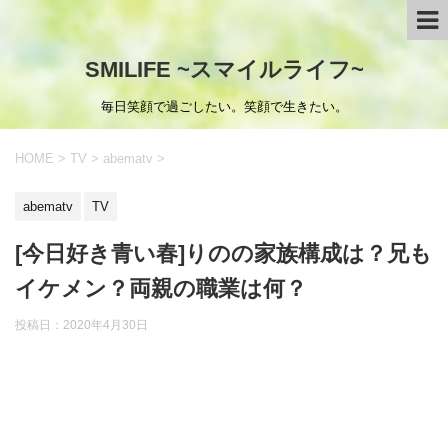
SMILIFE ~スマイルライフ~
毎日笑顔で過ごしたい。笑顔で生きたい。
HOME
>
TV
>
abematv
>
abematv
TV
[今日好き青い春]りのの家族構成は？兄も
イケメン？両親の職業は何？
投稿日：
2020年4月30日