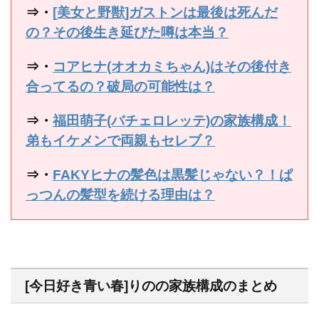
⇒・
[美女と野獣]ガストンは最後は死んだ
の？その後生き延びた噂は本当？
⇒・
コアヒナ(オオカミちゃん)はその後付き
合ってるの？破局の可能性は？
⇒・
福田萌子(バチェロレッテ)の家族構成！
弟もイケメンで両親もセレブ？
⇒・
FAKYヒナの髪色は黒髪じゃない？！ぱ
っつんの髪型を続ける理由は？
[今日好き青い春]りのの家族構成のまとめ