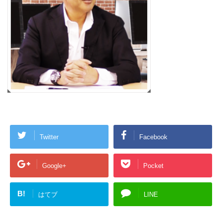
Twitter
Facebook
Google+
Pocket
B!
はてブ
LINE