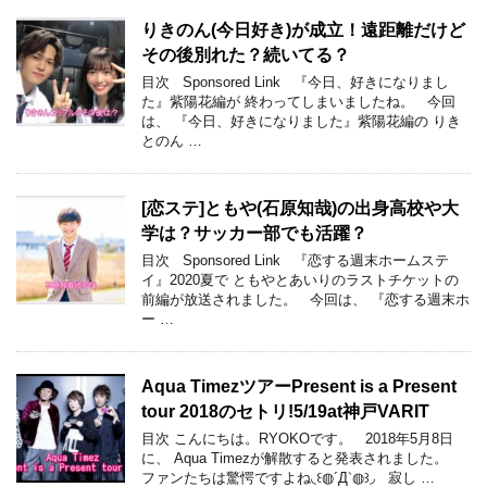
りきのん(今日好き)が成立！遠距離だけど
その後別れた？続いてる？
目次 Sponsored Link 『今日、好きになりまし
た』紫陽花編が 終わってしまいましたね。 今回
は、 『今日、好きになりました』紫陽花編の りき
とのん …
[恋ステ]ともや(石原知哉)の出身高校や大
学は？サッカー部でも活躍？
目次 Sponsored Link 『恋する週末ホームステ
イ』2020夏で ともやとあいりのラストチケットの
前編が放送されました。 今回は、 『恋する週末ホ
ー …
Aqua TimezツアーPresent is a Present
tour 2018のセトリ!5/19at神戸VARIT
目次 こんにちは。RYOKOです。 2018年5月8日
に、 Aqua Timezが解散すると発表されました。
ファンたちは驚愕ですよね◟꒰◍´Д‵◍꒱◞ 寂し …