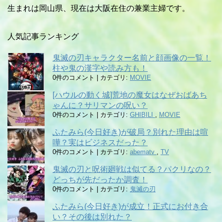
生まれは岡山県、現在は大阪在住の兼業主婦です。
人気記事ランキング
鬼滅の刃キャラクター名前と顔画像の一覧！
柱や鬼の漢字や読み方も！
0件のコメント
|
カテゴリ:
MOVIE
[ハウルの動く城]荒地の魔女はなぜおばあち
ゃんに？サリマンの呪い？
0件のコメント
|
カテゴリ:
GHIBILI
,
MOVIE
ふたみら(今日好き)が破局？別れた理由は喧
嘩？実はビジネスだった？
0件のコメント
|
カテゴリ:
abematv
,
TV
鬼滅の刃と呪術廻戦は似てる？パクリなの？
どっちが先だったか調査！
0件のコメント
|
カテゴリ:
鬼滅の刃
ふたみら(今日好き)が成立！正式にお付き合
い？その後は別れた？