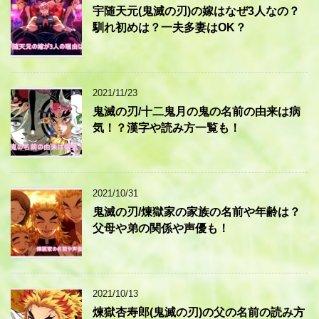
宇随天元(鬼滅の刃)の嫁はなぜ3人なの？
馴れ初めは？一夫多妻はOK？
2021/11/23
鬼滅の刃/十二鬼月の鬼の名前の由来は病
気！？漢字や読み方一覧も！
2021/10/31
鬼滅の刃/煉獄家の家族の名前や年齢は？
父母や弟の関係や声優も！
2021/10/13
煉獄杏寿郎(鬼滅の刃)の父の名前の読み方