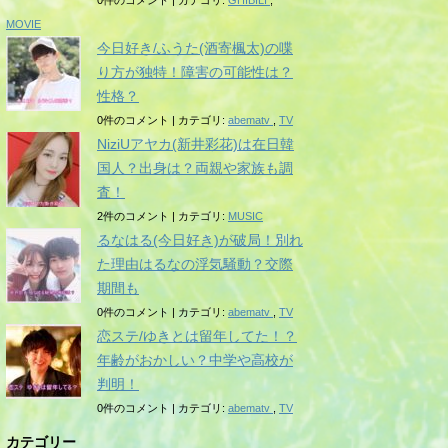
0件のコメント
|
カテゴリ:
GHIBILI
,
MOVIE
今日好き/ふうた(酒寄楓太)の喋
り方が独特！障害の可能性は？
性格？
0件のコメント
|
カテゴリ:
abematv
,
TV
NiziUアヤカ(新井彩花)は在日韓
国人？出身は？両親や家族も調
査！
2件のコメント
|
カテゴリ:
MUSIC
るなはる(今日好き)が破局！別れ
た理由はるなの浮気騒動？交際
期間も
0件のコメント
|
カテゴリ:
abematv
,
TV
恋ステ/ゆきとは留年してた！？
年齢がおかしい？中学や高校が
判明！
0件のコメント
|
カテゴリ:
abematv
,
TV
カテゴリー