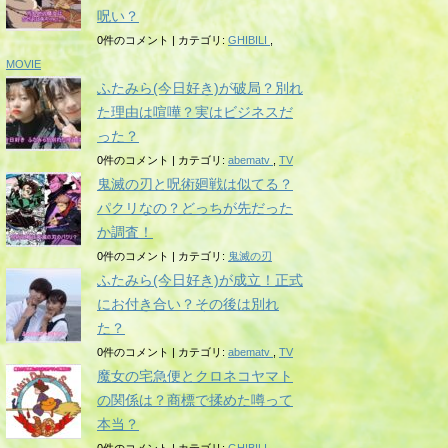
呪い？
0件のコメント
|
カテゴリ:
GHIBILI
,
MOVIE
ふたみら(今日好き)が破局？別れ
た理由は喧嘩？実はビジネスだ
った？
0件のコメント
|
カテゴリ:
abematv
,
TV
鬼滅の刃と呪術廻戦は似てる？
パクリなの？どっちが先だった
か調査！
0件のコメント
|
カテゴリ:
鬼滅の刃
ふたみら(今日好き)が成立！正式
にお付き合い？その後は別れ
た？
0件のコメント
|
カテゴリ:
abematv
,
TV
魔女の宅急便とクロネコヤマト
の関係は？商標で揉めた噂って
本当？