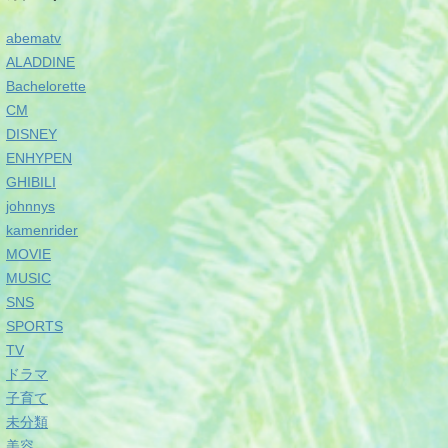
abematv
ALADDINE
Bachelorette
CM
DISNEY
ENHYPEN
GHIBILI
johnnys
kamenrider
MOVIE
MUSIC
SNS
SPORTS
TV
ドラマ
子育て
未分類
美容