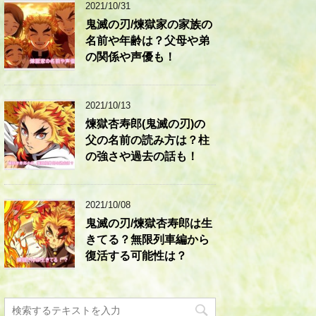
2021/10/31
鬼滅の刃/煉獄家の家族の
名前や年齢は？父母や弟
の関係や声優も！
2021/10/13
煉獄杏寿郎(鬼滅の刃)の
父の名前の読み方は？柱
の強さや過去の話も！
2021/10/08
鬼滅の刃/煉獄杏寿郎は生
きてる？無限列車編から
復活する可能性は？