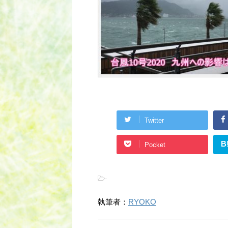
Twitter
B
Pocket
-
執筆者：
RYOKO