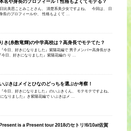
の本名や身長のプロフィール！性格もよくてモテる？
Link 日比美思ことみことさん、 清楚系美少女ですよね。 今回は、 日
や身長のプロフィールや、 性格もよくて …
]りき(糸数竜輝)の中学高校は？高身長でモテてた？
 Link 『今日、好きになりました』紫陽花編で 男子メンバー高身長がき
『今日、好きになりました』紫陽花編の り …
]いぶきはメイとひなのどっちを選ぶか考察！
 Link 『今日、好きになりました』のいぶきくん、 モテモテですよね。
になりました』き紫陽花編で いぶきはメ …
esent is a Present tour 2018のセトリ!6/10at佐賀