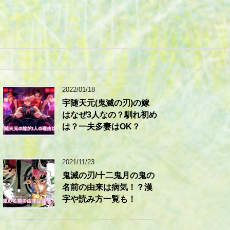
2022/01/18
宇随天元(鬼滅の刃)の嫁
はなぜ3人なの？馴れ初め
は？一夫多妻はOK？
2021/11/23
鬼滅の刃/十二鬼月の鬼の
名前の由来は病気！？漢
字や読み方一覧も！