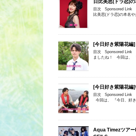
日比美思(ドラ恋)
目次 Sponsored 
比美思(ドラ恋)の本名
[今日好き紫陽花編
目次 Sponsored
ましたね！ 今回は、 
[今日好き紫陽花編
目次 Sponsored
今回は、 『今日、好き
Aqua TimezツアーPr