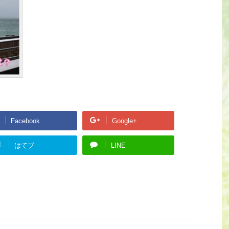
Facebook
Google+
!
はてブ
LINE