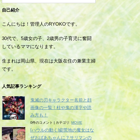
自己紹介
こんにちは！管理人のRYOKOです。
30代で、5歳女の子、2歳男の子育児に奮闘
しているママになります。
生まれは岡山県、現在は大阪在住の兼業主婦
です。
人気記事ランキング
鬼滅の刃キャラクター名前と顔
画像の一覧！柱や鬼の漢字や読
み方も！
0件のコメント
|
カテゴリ:
MOVIE
[ハウルの動く城]荒地の魔女はな
ぜおばあちゃんに？サリマンの