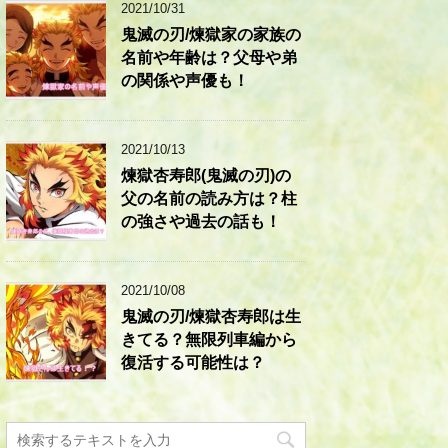
2021/10/31
鬼滅の刃/煉獄家の家族の
名前や年齢は？父母や弟
の関係や声優も！
2021/10/13
煉獄杏寿郎(鬼滅の刃)の
父の名前の読み方は？柱
の強さや過去の話も！
2021/10/08
鬼滅の刃/煉獄杏寿郎は生
きてる？無限列車編から
復活する可能性は？