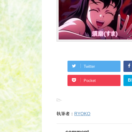
Twitter
B
Pocket
-
執筆者：
RYOKO