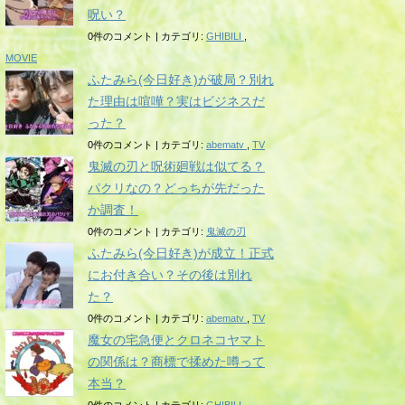
呪い？
0件のコメント
|
カテゴリ:
GHIBILI
,
MOVIE
ふたみら(今日好き)が破局？別れ
た理由は喧嘩？実はビジネスだ
った？
0件のコメント
|
カテゴリ:
abematv
,
TV
鬼滅の刃と呪術廻戦は似てる？
パクリなの？どっちが先だった
か調査！
0件のコメント
|
カテゴリ:
鬼滅の刃
ふたみら(今日好き)が成立！正式
にお付き合い？その後は別れ
た？
0件のコメント
|
カテゴリ:
abematv
,
TV
魔女の宅急便とクロネコヤマト
の関係は？商標で揉めた噂って
本当？