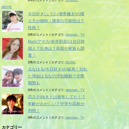
0件のコメント
|
カテゴリ:
GHIBILI
,
MOVIE
今日好き/ふうた(酒寄楓太)の喋
り方が独特！障害の可能性は？
性格？
0件のコメント
|
カテゴリ:
abematv
,
TV
NiziUアヤカ(新井彩花)は在日韓
国人？出身は？両親や家族も調
査！
2件のコメント
|
カテゴリ:
MUSIC
るなはる(今日好き)が破局！別れ
た理由はるなの浮気騒動？交際
期間も
0件のコメント
|
カテゴリ:
abematv
,
TV
恋ステ/ゆきとは留年してた！？
年齢がおかしい？中学や高校が
判明！
0件のコメント
|
カテゴリ:
abematv
,
TV
カテゴリー