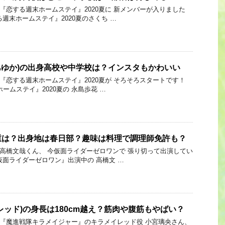
Link 『恋する週末ホームステイ』2020夏に 新メンバーが入りました
週末ホームステイ』2020夏のさくち …
(あゆか)の出身高校や中学校は？インスタもかわいい
Link 『恋する週末ホームステイ』2020夏が そろそろスタートです！
ームステイ』2020夏の 永島歩花 …
重は？出身地は春日部？趣味は料理で調理師免許も？
Link 高橋文哉くん、 今仮面ライダーゼロワンで 張り切って出演してい
仮面ライダーゼロワン』出演中の 高橋文 …
レッド)の身長は180cm越え？筋肉や腹筋もやばい？
 Link 『魔進戦隊キラメイジャー』のキラメイレッド役 小宮璃央さん、