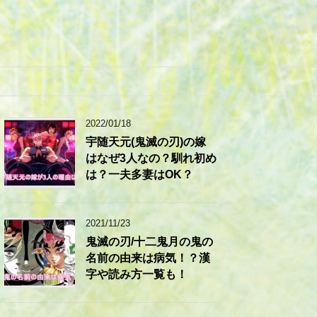
2022/01/18
宇随天元(鬼滅の刃)の嫁
はなぜ3人なの？馴れ初め
は？一夫多妻はOK？
2021/11/23
鬼滅の刃/十二鬼月の鬼の
名前の由来は病気！？漢
字や読み方一覧も！