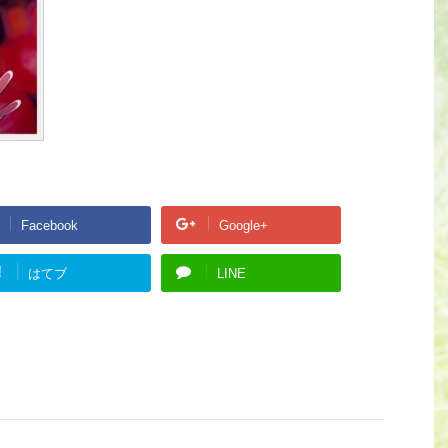
Facebook
Google+
!
はてブ
LINE