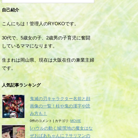
自己紹介
こんにちは！管理人のRYOKOです。
30代で、5歳女の子、2歳男の子育児に奮闘
しているママになります。
生まれは岡山県、現在は大阪在住の兼業主婦
です。
人気記事ランキング
鬼滅の刃キャラクター名前と顔
画像の一覧！柱や鬼の漢字や読
み方も！
0件のコメント
|
カテゴリ:
MOVIE
[ハウルの動く城]荒地の魔女はな
ぜおばあちゃんに？サリマンの