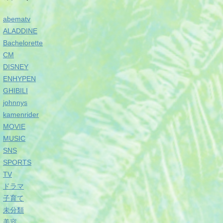
abematv
ALADDINE
Bachelorette
CM
DISNEY
ENHYPEN
GHIBILI
johnnys
kamenrider
MOVIE
MUSIC
SNS
SPORTS
TV
ドラマ
子育て
未分類
美容