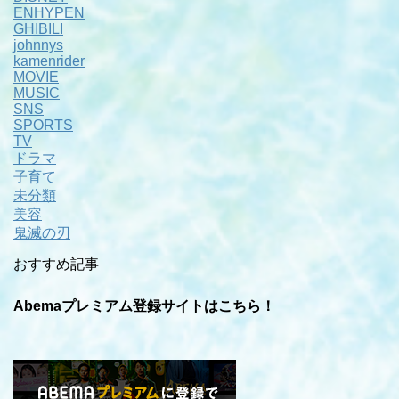
ENHYPEN
GHIBILI
johnnys
kamenrider
MOVIE
MUSIC
SNS
SPORTS
TV
ドラマ
子育て
未分類
美容
鬼滅の刃
おすすめ記事
Abemaプレミアム登録サイトはこちら！