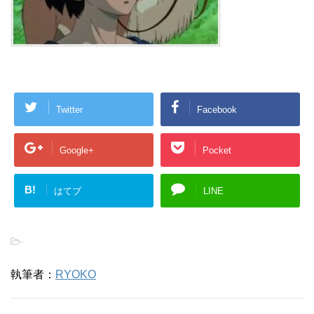
Twitter
Facebook
Google+
Pocket
B!
はてブ
LINE
-
執筆者：
RYOKO