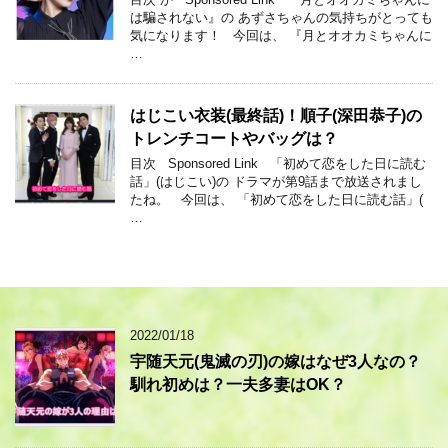
は騙されない』の あずさちゃんの気持ちがとっても
気になります！ 今回は、 『月とオオカミちゃんに
…
はじこい衣装(最終話)！順子(深田恭子)の
トレンチコートやバッグは？
目次 Sponsored Link 「初めて恋をした日に読む
話」(はじこい)の ドラマが第9話まで放送されまし
たね。 今回は、 「初めて恋をした日に読む話」(
…
2022/01/18
宇随天元(鬼滅の刃)の嫁はなぜ3人なの？
馴れ初めは？一夫多妻はOK？