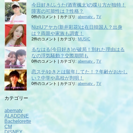
今日好き/ふうた(酒寄楓太)の喋り方が独特！
障害の可能性は？性格？
0件のコメント
|
カテゴリ:
abematv
,
TV
NiziUアヤカ(新井彩花)は在日韓国人？出身
は？両親や家族も調査！
2件のコメント
|
カテゴリ:
MUSIC
るなはる(今日好き)が破局！別れた理由はる
なの浮気騒動？交際期間も
0件のコメント
|
カテゴリ:
abematv
,
TV
恋ステ/ゆきとは留年してた！？年齢がおかし
い？中学や高校が判明！
0件のコメント
|
カテゴリ:
abematv
,
TV
カテゴリー
abematv
ALADDINE
Bachelorette
CM
DISNEY