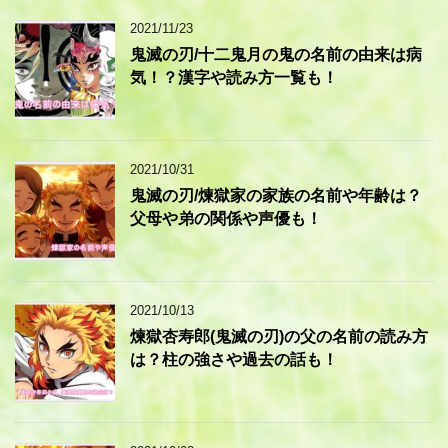
2021/11/23
鬼滅の刃/十二鬼月の鬼の名前の由来は病
気！？漢字や読み方一覧も！
2021/10/31
鬼滅の刃/煉獄家の家族の名前や年齢は？
父母や弟の関係や声優も！
2021/10/13
煉獄杏寿郎(鬼滅の刃)の父の名前の読み方
は？柱の強さや過去の話も！