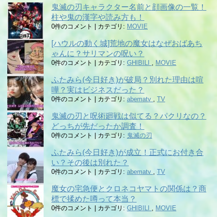
鬼滅の刃キャラクター名前と顔画像の一覧！
柱や鬼の漢字や読み方も！
0件のコメント
|
カテゴリ:
MOVIE
[ハウルの動く城]荒地の魔女はなぜおばあち
ゃんに？サリマンの呪い？
0件のコメント
|
カテゴリ:
GHIBILI
,
MOVIE
ふたみら(今日好き)が破局？別れた理由は喧
嘩？実はビジネスだった？
0件のコメント
|
カテゴリ:
abematv
,
TV
鬼滅の刃と呪術廻戦は似てる？パクリなの？
どっちが先だったか調査！
0件のコメント
|
カテゴリ:
鬼滅の刃
ふたみら(今日好き)が成立！正式にお付き合
い？その後は別れた？
0件のコメント
|
カテゴリ:
abematv
,
TV
魔女の宅急便とクロネコヤマトの関係は？商
標で揉めた噂って本当？
0件のコメント
|
カテゴリ:
GHIBILI
,
MOVIE