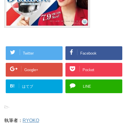
Twitter
Facebook
Google+
Pocket
B!
はてブ
LINE
-
執筆者：
RYOKO