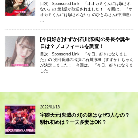
目次 Sponsored Link 『オオカミくんには騙され
ない』の 第1話が放送されました！ 今回は、 『オ
オカミくんには騙されない』のひとみさん(中澤瞳)
…
[今日好き]すずか(石川涼楓)の身長や誕生
日は？プロフィールを調査！
目次 Sponsored Link 『今日、好きになりまし
た』の 次回番組の出演に石川涼楓（すずか）ちゃん
が決定しました！ 今回は、 『今日、好きになりま
した …
2022/01/18
宇随天元(鬼滅の刃)の嫁はなぜ3人なの？
馴れ初めは？一夫多妻はOK？