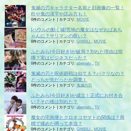
鬼滅の刃キャラクター名前と顔画像の一覧！
柱や鬼の漢字や読み方も！
0件のコメント
|
カテゴリ:
MOVIE
[ハウルの動く城]荒地の魔女はなぜおばあち
ゃんに？サリマンの呪い？
0件のコメント
|
カテゴリ:
GHIBILI
,
MOVIE
ふたみら(今日好き)が破局？別れた理由は喧
嘩？実はビジネスだった？
0件のコメント
|
カテゴリ:
abematv
,
TV
鬼滅の刃と呪術廻戦は似てる？パクリなの？
どっちが先だったか調査！
0件のコメント
|
カテゴリ:
鬼滅の刃
ふたみら(今日好き)が成立！正式にお付き合
い？その後は別れた？
0件のコメント
|
カテゴリ:
abematv
,
TV
魔女の宅急便とクロネコヤマトの関係は？商
標で揉めた噂って本当？
0件のコメント
|
カテゴリ:
GHIBILI
,
MOVIE