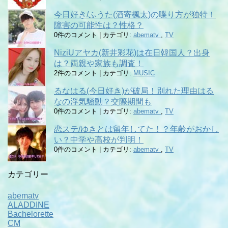
今日好き/ふうた(酒寄楓太)の喋り方が独特！
障害の可能性は？性格？
0件のコメント
|
カテゴリ:
abematv
,
TV
NiziUアヤカ(新井彩花)は在日韓国人？出身
は？両親や家族も調査！
2件のコメント
|
カテゴリ:
MUSIC
るなはる(今日好き)が破局！別れた理由はる
なの浮気騒動？交際期間も
0件のコメント
|
カテゴリ:
abematv
,
TV
恋ステ/ゆきとは留年してた！？年齢がおかし
い？中学や高校が判明！
0件のコメント
|
カテゴリ:
abematv
,
TV
カテゴリー
abematv
ALADDINE
Bachelorette
CM