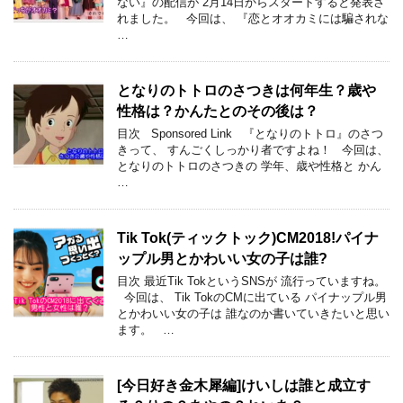
ない』の配信が 2月14日からスタートすると発表さ
れました。 今回は、 『恋とオオカミには騙されな
…
となりのトトロのさつきは何年生？歳や
性格は？かんたとのその後は？
目次 Sponsored Link 『となりのトトロ』のさつ
きって、 すんごくしっかり者ですよね！ 今回は、
となりのトトロのさつきの 学年、歳や性格と かん
…
Tik Tok(ティックトック)CM2018!パイナ
ップル男とかわいい女の子は誰?
目次 最近Tik TokというSNSが 流行っていますね。
今回は、 Tik TokのCMに出ている パイナップル男
とかわいい女の子は 誰なのか書いていきたいと思い
ます。 …
[今日好き金木犀編]けいしは誰と成立す