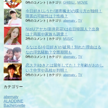
0件のコメント
|
カテゴリ:
GHIBILI
,
MOVIE
今日好き/ふうた(酒寄楓太)の喋り方が独特！
障害の可能性は？性格？
0件のコメント
|
カテゴリ:
abematv
,
TV
NiziUアヤカ(新井彩花)は在日韓国人？出身
は？両親や家族も調査！
2件のコメント
|
カテゴリ:
MUSIC
るなはる(今日好き)が破局！別れた理由はる
なの浮気騒動？交際期間も
0件のコメント
|
カテゴリ:
abematv
,
TV
恋ステ/ゆきとは留年してた！？年齢がおかし
い？中学や高校が判明！
0件のコメント
|
カテゴリ:
abematv
,
TV
カテゴリー
abematv
ALADDINE
Bachelorette