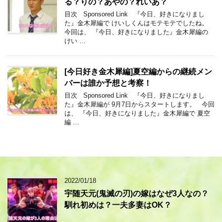
る？りの？あやの？れいあ？
目次 Sponsored Link 『今日、好きになりまし
た』金木犀編で けいしくんはモテモテでしたね。
今回は、 『今日、好きになりました』金木犀編の
けい …
[今日好き金木犀編]夏空編からの継続メン
バーは誰か予想と考察！
目次 Sponsored Link 『今日、好きになりまし
た』金木犀編が 9月7日からスタートします。 今回
は、 『今日、好きになりました』金木犀編で 夏空
編 …
2022/01/18
宇随天元(鬼滅の刃)の嫁はなぜ3人なの？
馴れ初めは？一夫多妻はOK？