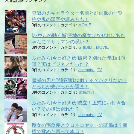
人気記事ランキング
鬼滅の刃キャラクター名前と顔画像の一覧！
柱や鬼の漢字や読み方も！
0件のコメント
|
カテゴリ:
MOVIE
[ハウルの動く城]荒地の魔女はなぜおばあち
ゃんに？サリマンの呪い？
0件のコメント
|
カテゴリ:
GHIBILI
,
MOVIE
ふたみら(今日好き)が破局？別れた理由は喧
嘩？実はビジネスだった？
0件のコメント
|
カテゴリ:
abematv
,
TV
鬼滅の刃と呪術廻戦は似てる？パクリなの？
どっちが先だったか調査！
0件のコメント
|
カテゴリ:
鬼滅の刃
ふたみら(今日好き)が成立！正式にお付き合
い？その後は別れた？
0件のコメント
|
カテゴリ:
abematv
,
TV
魔女の宅急便とクロネコヤマトの関係は？商
標で揉めた噂って本当？