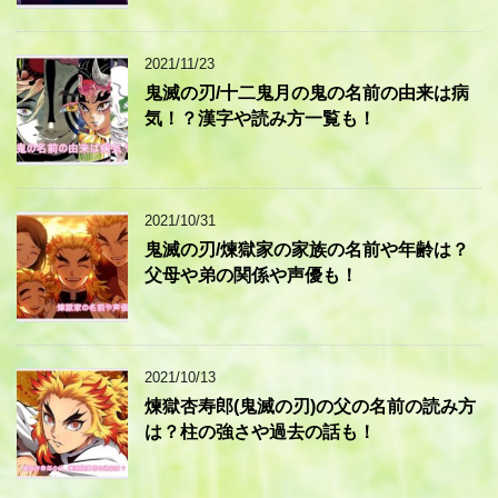
2021/11/23
鬼滅の刃/十二鬼月の鬼の名前の由来は病
気！？漢字や読み方一覧も！
2021/10/31
鬼滅の刃/煉獄家の家族の名前や年齢は？
父母や弟の関係や声優も！
2021/10/13
煉獄杏寿郎(鬼滅の刃)の父の名前の読み方
は？柱の強さや過去の話も！