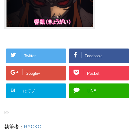
Twitter
Facebook
Google+
Pocket
B!
はてブ
LINE
-
執筆者：
RYOKO