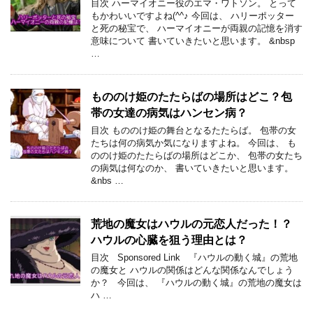
目次 ハーマイオニー役のエマ・ワトソン。 とって
もかわいいですよね(^^♪ 今回は、 ハリーポッター
と死の秘宝で、 ハーマイオニーが両親の記憶を消す
意味について 書いていきたいと思います。 &nbsp
…
もののけ姫のたたらばの場所はどこ？包
帯の女達の病気はハンセン病？
目次 もののけ姫の舞台となるたたらば。 包帯の女
たちは何の病気か気になりますよね。 今回は、 も
ののけ姫のたたらばの場所はどこか、 包帯の女たち
の病気は何なのか、 書いていきたいと思います。
&nbs …
荒地の魔女はハウルの元恋人だった！？
ハウルの心臓を狙う理由とは？
目次 Sponsored Link 『ハウルの動く城』の荒地
の魔女と ハウルの関係はどんな関係なんでしょう
か？ 今回は、 『ハウルの動く城』の荒地の魔女は
ハ …