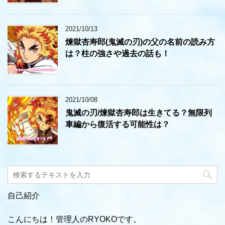
2021/10/13
煉獄杏寿郎(鬼滅の刃)の父の名前の読み方
は？柱の強さや過去の話も！
2021/10/08
鬼滅の刃/煉獄杏寿郎は生きてる？無限列
車編から復活する可能性は？
自己紹介
こんにちは！管理人のRYOKOです。