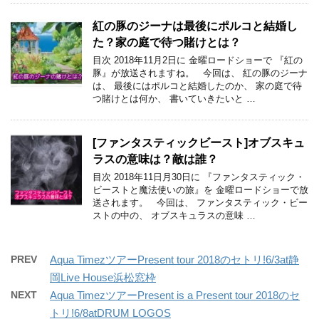
紅の豚のジーナは最後にポルコと結婚し
た？家の庭で待つ賭けとは？
目次 2018年11月2日に 金曜ロードショーで 『紅の
豚』が放送されますね。 今回は、 紅の豚のジーナ
は、 最後にはポルコと結婚したのか、 家の庭で待
つ賭けとは何か、 書いていきたいと …
[ファンタスティックビースト]オブスキュ
ラスの意味は？敵は誰？
目次 2018年11日月30日に 『ファンタスティック・
ビーストと魔法使いの旅』を 金曜ロードショーで放
送されます。 今回は、 ファンタスティック・ビー
ストの中の、 オブスキュラスの意味 …
PREV
Aqua TimezツアーPresent tour 2018のセトリ!6/3at静
岡Live House浜松窓枠
NEXT
Aqua TimezツアーPresent is a Present tour 2018のセ
トリ!6/8atDRUM LOGOS