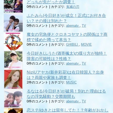
どっちが先だったか調査！
0件のコメント
|
カテゴリ:
鬼滅の刃
ふたみら(今日好き)が成立！正式にお付き合
い？その後は別れた？
0件のコメント
|
カテゴリ:
abematv
,
TV
魔女の宅急便とクロネコヤマトの関係は？商
標で揉めた噂って本当？
0件のコメント
|
カテゴリ:
GHIBILI
,
MOVIE
今日好き/ふうた(酒寄楓太)の喋り方が独特！
障害の可能性は？性格？
0件のコメント
|
カテゴリ:
abematv
,
TV
NiziUアヤカ(新井彩花)は在日韓国人？出身
は？両親や家族も調査！
2件のコメント
|
カテゴリ:
MUSIC
るなはる(今日好き)が破局！別れた理由はる
なの浮気騒動？交際期間も
0件のコメント
|
カテゴリ:
abematv
,
TV
恋ステ/ゆきとは留年してた！？年齢がおかし