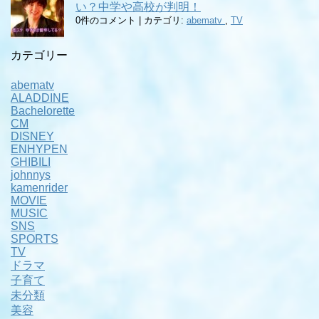
い？中学や高校が判明！
0件のコメント
|
カテゴリ:
abematv
,
TV
カテゴリー
abematv
ALADDINE
Bachelorette
CM
DISNEY
ENHYPEN
GHIBILI
johnnys
kamenrider
MOVIE
MUSIC
SNS
SPORTS
TV
ドラマ
子育て
未分類
美容