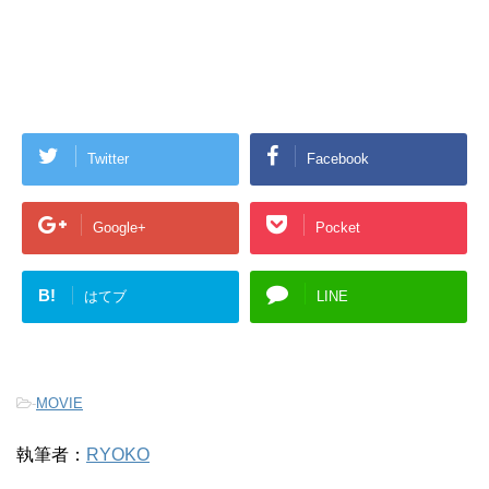
Twitter
Facebook
Google+
Pocket
B!
はてブ
LINE
-
MOVIE
執筆者：
RYOKO