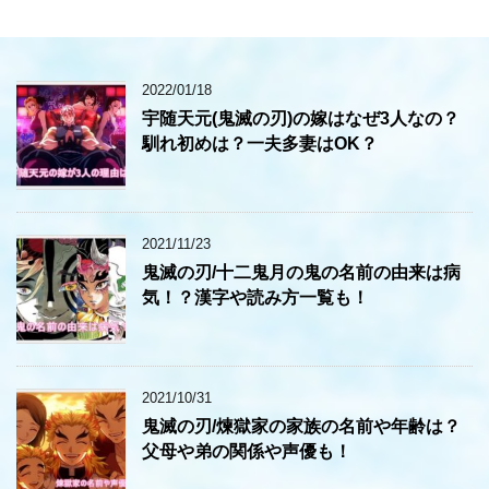
2022/01/18
宇随天元(鬼滅の刃)の嫁はなぜ3人なの？
馴れ初めは？一夫多妻はOK？
2021/11/23
鬼滅の刃/十二鬼月の鬼の名前の由来は病
気！？漢字や読み方一覧も！
2021/10/31
鬼滅の刃/煉獄家の家族の名前や年齢は？
父母や弟の関係や声優も！