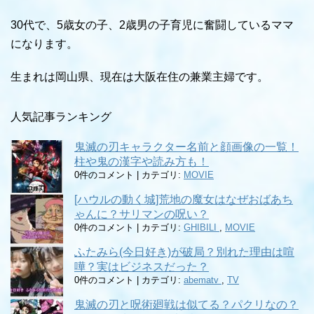
30代で、5歳女の子、2歳男の子育児に奮闘しているママ
になります。
生まれは岡山県、現在は大阪在住の兼業主婦です。
人気記事ランキング
鬼滅の刃キャラクター名前と顔画像の一覧！
柱や鬼の漢字や読み方も！
0件のコメント
|
カテゴリ:
MOVIE
[ハウルの動く城]荒地の魔女はなぜおばあち
ゃんに？サリマンの呪い？
0件のコメント
|
カテゴリ:
GHIBILI
,
MOVIE
ふたみら(今日好き)が破局？別れた理由は喧
嘩？実はビジネスだった？
0件のコメント
|
カテゴリ:
abematv
,
TV
鬼滅の刃と呪術廻戦は似てる？パクリなの？