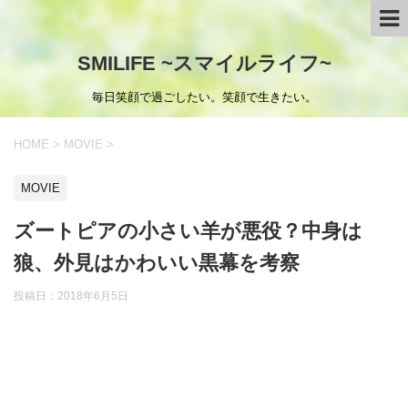
SMILIFE ~スマイルライフ~
毎日笑顔で過ごしたい。笑顔で生きたい。
HOME
>
MOVIE
>
MOVIE
ズートピアの小さい羊が悪役？中身は
狼、外見はかわいい黒幕を考察
投稿日：
2018年6月5日