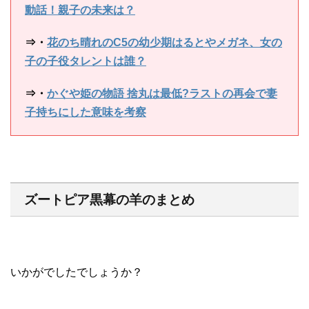
動話！親子の未来は？
⇒・
花のち晴れのC5の幼少期はるとやメガネ、女の
子の子役タレントは誰？
⇒・
かぐや姫の物語 捨丸は最低?ラストの再会で妻
子持ちにした意味を考察
ズートピア黒幕の羊のまとめ
いかがでしたでしょうか？