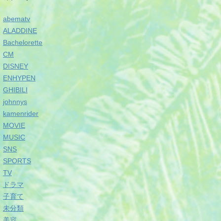
abematv
ALADDINE
Bachelorette
CM
DISNEY
ENHYPEN
GHIBILI
johnnys
kamenrider
MOVIE
MUSIC
SNS
SPORTS
TV
ドラマ
子育て
未分類
美容