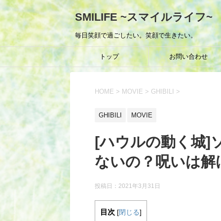
SMILIFE ~スマイルライフ~
毎日笑顔で過ごしたい。笑顔で生きたい。
トップ
お問い合わせ
HOME
>
MOVIE
>
GHIBILI
>
GHIBILI
MOVIE
[ハウルの動く城
ないの？呪いは解
投稿日：
2021年3月31日
目次
[
閉じる
]