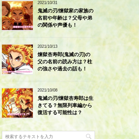
2021/10/31
鬼滅の刃/煉獄家の家族の
名前や年齢は？父母や弟
の関係や声優も！
2021/10/13
煉獄杏寿郎(鬼滅の刃)の
父の名前の読み方は？柱
の強さや過去の話も！
2021/10/08
鬼滅の刃/煉獄杏寿郎は生
きてる？無限列車編から
復活する可能性は？