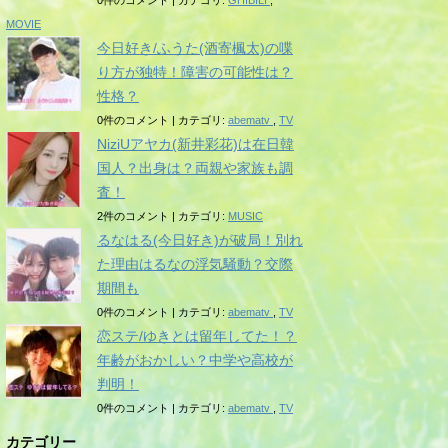
0件のコメント
|
カテゴリ:
GHIBILI
,
MOVIE
今日好き/ふうた(酒寄楓太)の喋
り方が独特！障害の可能性は？
性格？
0件のコメント
|
カテゴリ:
abematv
,
TV
NiziUアヤカ(新井彩花)は在日韓
国人？出身は？両親や家族も調
査！
2件のコメント
|
カテゴリ:
MUSIC
るなはる(今日好き)が破局！別れ
た理由はるなの浮気騒動？交際
期間も
0件のコメント
|
カテゴリ:
abematv
,
TV
恋ステ/ゆきとは留年してた！？
年齢がおかしい？中学や高校が
判明！
0件のコメント
|
カテゴリ:
abematv
,
TV
カテゴリー