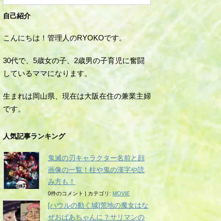
自己紹介
こんにちは！管理人のRYOKOです。
30代で、5歳女の子、2歳男の子育児に奮闘
しているママになります。
生まれは岡山県、現在は大阪在住の兼業主婦
です。
人気記事ランキング
鬼滅の刃キャラクター名前と顔
画像の一覧！柱や鬼の漢字や読
み方も！
0件のコメント
|
カテゴリ:
MOVIE
[ハウルの動く城]荒地の魔女はな
ぜおばあちゃんに？サリマンの