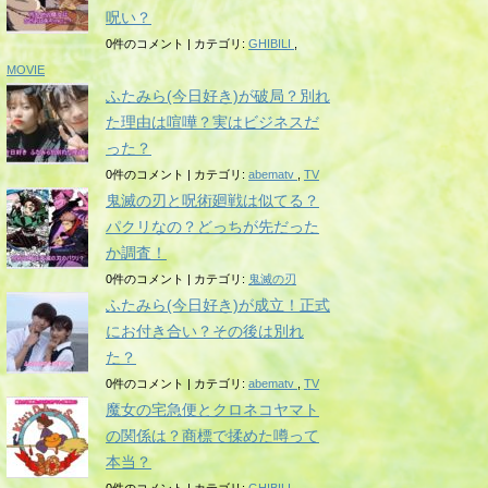
呪い？
0件のコメント
|
カテゴリ:
GHIBILI
,
MOVIE
ふたみら(今日好き)が破局？別れ
た理由は喧嘩？実はビジネスだ
った？
0件のコメント
|
カテゴリ:
abematv
,
TV
鬼滅の刃と呪術廻戦は似てる？
パクリなの？どっちが先だった
か調査！
0件のコメント
|
カテゴリ:
鬼滅の刃
ふたみら(今日好き)が成立！正式
にお付き合い？その後は別れ
た？
0件のコメント
|
カテゴリ:
abematv
,
TV
魔女の宅急便とクロネコヤマト
の関係は？商標で揉めた噂って
本当？