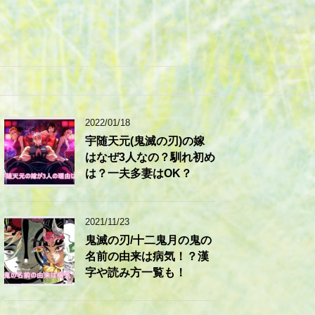
2022/01/18
宇随天元(鬼滅の刃)の嫁
はなぜ3人なの？馴れ初め
は？一夫多妻はOK？
2021/11/23
鬼滅の刃/十二鬼月の鬼の
名前の由来は病気！？漢
字や読み方一覧も！