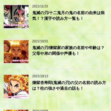
2021/11/23
鬼滅の刃/十二鬼月の鬼の名前の由来は病
気！？漢字や読み方一覧も！
2021/10/31
鬼滅の刃/煉獄家の家族の名前や年齢は？
父母や弟の関係や声優も！
2021/10/13
煉獄杏寿郎(鬼滅の刃)の父の名前の読み方
は？柱の強さや過去の話も！