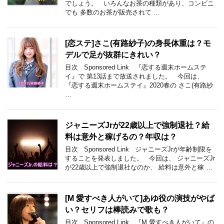
でしょう。 いろんなお茶の種類があり、コンビニ
でも 多数のお茶が販売されて …
[恋ステ]さこ(有路紗子)の身長体重は？モ
デルで足が抜群にきれい？
目次 Sponsored Link 『恋する週末ホームステ
イ』で 第13話まで放送されました。 今回は、
『恋する週末ホームステイ』2020春の さこ(有路紗
…
ジャニーズJrが22歳以上で強制退社？給
料は意外と稼げるの？年収は？
目次 Sponsored Link ジャニーズJrが年齢制限を
することを発表しました。 今回は、 ジャニーズJr
が22歳以上で強制退社なのか、 給料は意外と稼 …
[M 愛すべき人がいて]あゆ役の演技がやば
い？セリフは棒読みで歌も？
目次 Sponsored Link 『M 愛すべき人がいて』の