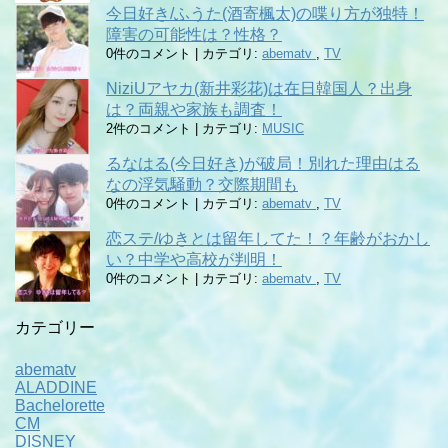
今日好き/ふうた(酒寄楓太)の喋り方が独特！
障害の可能性は？性格？
0件のコメント
|
カテゴリ:
abematv
,
TV
NiziUアヤカ(新井彩花)は在日韓国人？出身
は？両親や家族も調査！
2件のコメント
|
カテゴリ:
MUSIC
るなはる(今日好き)が破局！別れた理由はる
なの浮気騒動？交際期間も
0件のコメント
|
カテゴリ:
abematv
,
TV
恋ステ/ゆきとは留年してた！？年齢がおかし
い？中学や高校が判明！
0件のコメント
|
カテゴリ:
abematv
,
TV
カテゴリー
abematv
ALADDINE
Bachelorette
CM
DISNEY