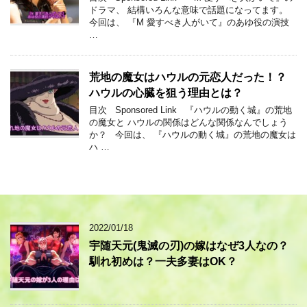
ドラマ、 結構いろんな意味で話題になってます。
今回は、 『M 愛すべき人がいて』のあゆ役の演技
…
荒地の魔女はハウルの元恋人だった！？
ハウルの心臓を狙う理由とは？
目次 Sponsored Link 『ハウルの動く城』の荒地
の魔女と ハウルの関係はどんな関係なんでしょう
か？ 今回は、 『ハウルの動く城』の荒地の魔女は
ハ …
2022/01/18
宇随天元(鬼滅の刃)の嫁はなぜ3人なの？
馴れ初めは？一夫多妻はOK？