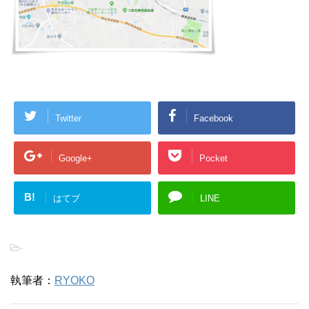
Twitter
Facebook
Google+
Pocket
B!
はてブ
LINE
-
執筆者：
RYOKO