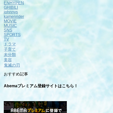
ENHYPEN
GHIBILI
johnnys
kamenrider
MOVIE
MUSIC
SNS
SPORTS
TV
ドラマ
子育て
未分類
美容
鬼滅の刃
おすすめ記事
Abemaプレミアム登録サイトはこちら！