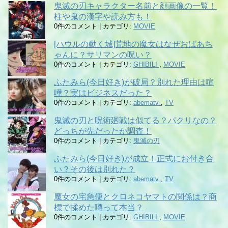
鬼滅の刃キャラクター名前と顔画像の一覧！
柱や鬼の漢字や読み方も！
0件のコメント
|
カテゴリ:
MOVIE
[ハウルの動く城]荒地の魔女はなぜおばあち
ゃんに？サリマンの呪い？
0件のコメント
|
カテゴリ:
GHIBILI
,
MOVIE
ふたみら(今日好き)が破局？別れた理由は喧
嘩？実はビジネスだった？
0件のコメント
|
カテゴリ:
abematv
,
TV
鬼滅の刃と呪術廻戦は似てる？パクリなの？
どっちが先だったか調査！
0件のコメント
|
カテゴリ:
鬼滅の刃
ふたみら(今日好き)が成立！正式にお付き合
い？その後は別れた？
0件のコメント
|
カテゴリ:
abematv
,
TV
魔女の宅急便とクロネコヤマトの関係は？商
標で揉めた噂って本当？
0件のコメント
|
カテゴリ:
GHIBILI
,
MOVIE