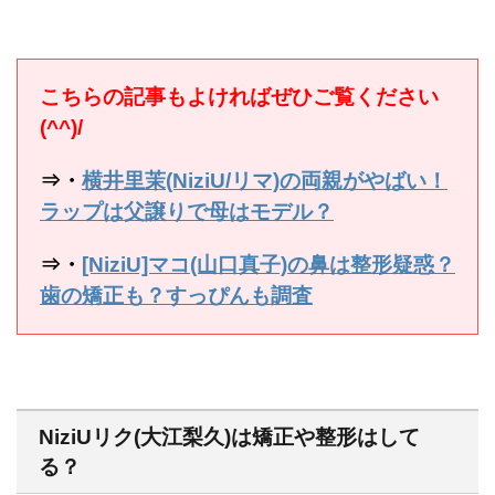
こちらの記事もよければぜひご覧ください
(^^)/
⇒・
横井里茉(NiziU/リマ)の両親がやばい！
ラップは父譲りで母はモデル？
⇒・
[NiziU]マコ(山口真子)の鼻は整形疑惑？
歯の矯正も？すっぴんも調査
NiziUリク(大江梨久)は矯正や整形はして
る？