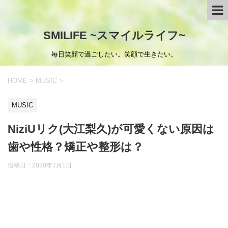
SMILIFE ~スマイルライフ~
毎日笑顔で過ごしたい。笑顔で生きたい。
HOME
>
MUSIC
>
MUSIC
NiziUリク(大江梨久)が可愛くない原因は
歯や性格？矯正や整形は？
投稿日：
2020年7月1日