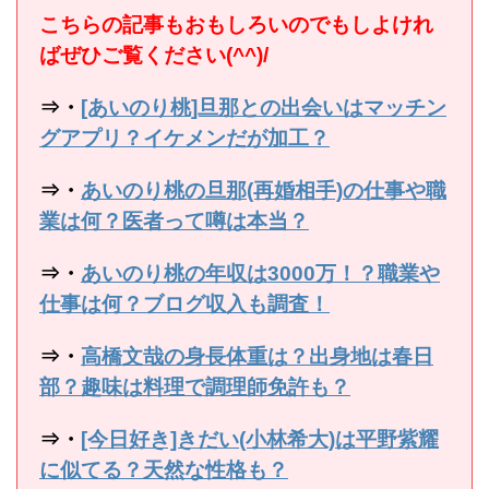
こちらの記事もおもしろいのでもしよけれ
ばぜひご覧ください(^^)/
⇒・
[あいのり桃]旦那との出会いはマッチン
グアプリ？イケメンだが加工？
⇒・
あいのり桃の旦那(再婚相手)の仕事や職
業は何？医者って噂は本当？
⇒・
あいのり桃の年収は3000万！？職業や
仕事は何？ブログ収入も調査！
⇒・
高橋文哉の身長体重は？出身地は春日
部？趣味は料理で調理師免許も？
⇒・
[今日好き]きだい(小林希大)は平野紫耀
に似てる？天然な性格も？