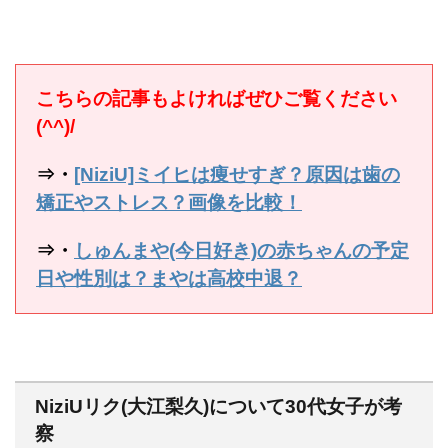
こちらの記事もよければぜひご覧ください
(^^)/
⇒・
[NiziU]ミイヒは痩せすぎ？原因は歯の
矯正やストレス？画像を比較！
⇒・
しゅんまや(今日好き)の赤ちゃんの予定
日や性別は？まやは高校中退？
NiziUリク(大江梨久)について30代女子が考
察