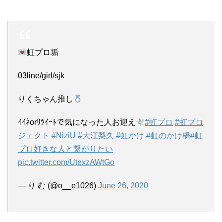
虹プロ垢
03line/girl/sjk
りくちゃん推し
ｲｲﾈorﾘﾂｲｰﾄで気になった人お迎え
#虹プロ
#虹プロ
ジェクト
#NiziU
#大江梨久
#虹かけ
#虹のかけ橋
#虹
プロ好きな人と繋がりたい
pic.twitter.com/UtexzAWtGo
— り む (@o__e1026)
June 26, 2020