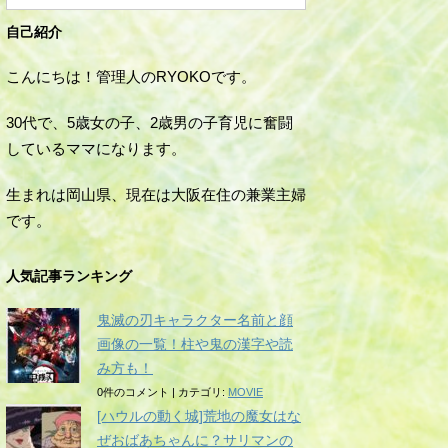
自己紹介
こんにちは！管理人のRYOKOです。
30代で、5歳女の子、2歳男の子育児に奮闘
しているママになります。
生まれは岡山県、現在は大阪在住の兼業主婦
です。
人気記事ランキング
鬼滅の刃キャラクター名前と顔
画像の一覧！柱や鬼の漢字や読
み方も！
0件のコメント
|
カテゴリ:
MOVIE
[ハウルの動く城]荒地の魔女はな
ぜおばあちゃんに？サリマンの