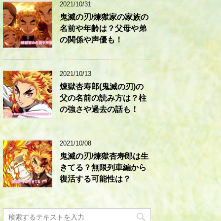
2021/10/31
鬼滅の刃/煉獄家の家族の
名前や年齢は？父母や弟
の関係や声優も！
2021/10/13
煉獄杏寿郎(鬼滅の刃)の
父の名前の読み方は？柱
の強さや過去の話も！
2021/10/08
鬼滅の刃/煉獄杏寿郎は生
きてる？無限列車編から
復活する可能性は？