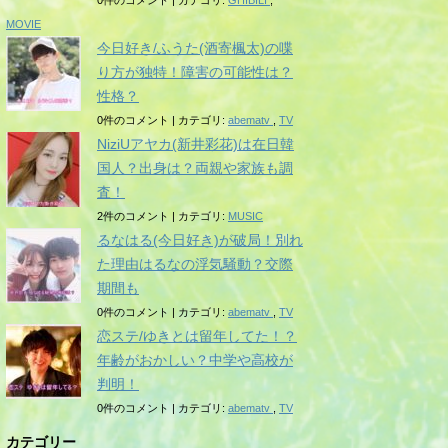
0件のコメント
|
カテゴリ:
GHIBILI
,
MOVIE
今日好き/ふうた(酒寄楓太)の喋
り方が独特！障害の可能性は？
性格？
0件のコメント
|
カテゴリ:
abematv
,
TV
NiziUアヤカ(新井彩花)は在日韓
国人？出身は？両親や家族も調
査！
2件のコメント
|
カテゴリ:
MUSIC
るなはる(今日好き)が破局！別れ
た理由はるなの浮気騒動？交際
期間も
0件のコメント
|
カテゴリ:
abematv
,
TV
恋ステ/ゆきとは留年してた！？
年齢がおかしい？中学や高校が
判明！
0件のコメント
|
カテゴリ:
abematv
,
TV
カテゴリー