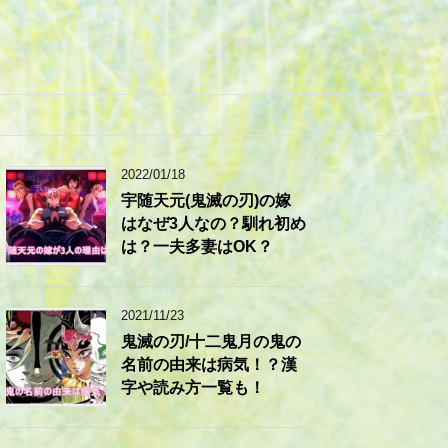
2022/01/18
宇随天元(鬼滅の刃)の嫁
はなぜ3人なの？馴れ初め
は？一夫多妻はOK？
2021/11/23
鬼滅の刃/十二鬼月の鬼の
名前の由来は病気！？漢
字や読み方一覧も！