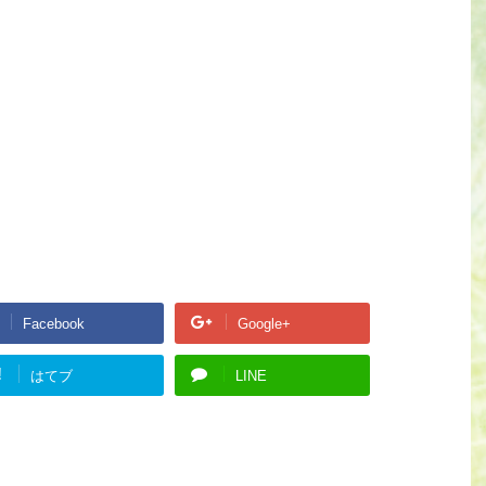
Facebook
Google+
!
はてブ
LINE