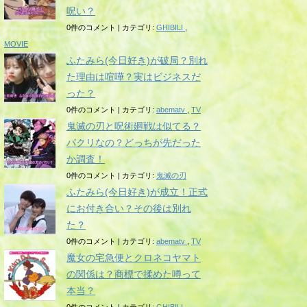
呪い？
0件のコメント
|
カテゴリ:
GHIBILI
,
MOVIE
ふたみら(今日好き)が破局？別れ
た理由は喧嘩？実はビジネスだ
った？
0件のコメント
|
カテゴリ:
abematv
,
TV
鬼滅の刃と呪術廻戦は似てる？
パクリなの？どっちが先だった
か調査！
0件のコメント
|
カテゴリ:
鬼滅の刃
ふたみら(今日好き)が成立！正式
にお付き合い？その後は別れ
た？
0件のコメント
|
カテゴリ:
abematv
,
TV
魔女の宅急便とクロネコヤマト
の関係は？商標で揉めた噂って
本当？