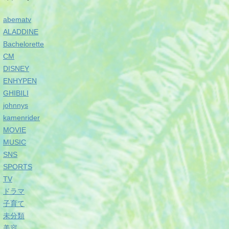
abematv
ALADDINE
Bachelorette
CM
DISNEY
ENHYPEN
GHIBILI
johnnys
kamenrider
MOVIE
MUSIC
SNS
SPORTS
TV
ドラマ
子育て
未分類
美容