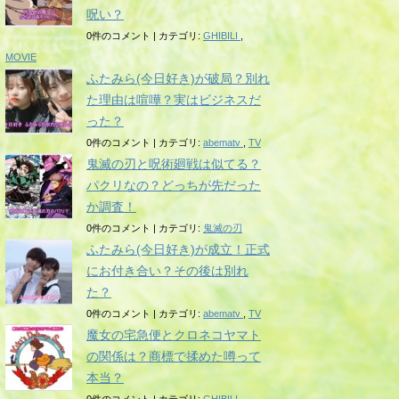
呪い？
0件のコメント
|
カテゴリ:
GHIBILI
,
MOVIE
ふたみら(今日好き)が破局？別れ
た理由は喧嘩？実はビジネスだ
った？
0件のコメント
|
カテゴリ:
abematv
,
TV
鬼滅の刃と呪術廻戦は似てる？
パクリなの？どっちが先だった
か調査！
0件のコメント
|
カテゴリ:
鬼滅の刃
ふたみら(今日好き)が成立！正式
にお付き合い？その後は別れ
た？
0件のコメント
|
カテゴリ:
abematv
,
TV
魔女の宅急便とクロネコヤマト
の関係は？商標で揉めた噂って
本当？