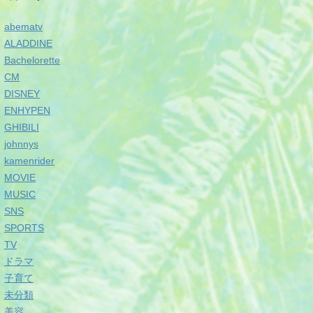
abematv
ALADDINE
Bachelorette
CM
DISNEY
ENHYPEN
GHIBILI
johnnys
kamenrider
MOVIE
MUSIC
SNS
SPORTS
TV
ドラマ
子育て
未分類
美容