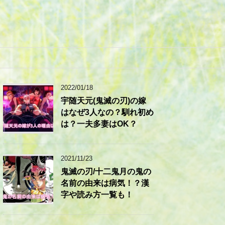
2022/01/18
宇随天元(鬼滅の刃)の嫁
はなぜ3人なの？馴れ初め
は？一夫多妻はOK？
2021/11/23
鬼滅の刃/十二鬼月の鬼の
名前の由来は病気！？漢
字や読み方一覧も！