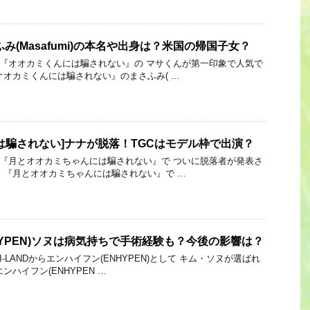
み(Masafumi)の本名や出身は？米国の帰国子女？
 Link 『オオカミくんには騙されない』の マサくんが第一印象で人気で
オオカミくんには騙されない』のまさふみ( …
は騙されない]ナナが脱落！TGCはモデル枠で出演？
 Link 『月とオオカミちゃんには騙されない』で ついに脱落者が発表さ
 『月とオオカミちゃんには騙されない』で …
HYPEN)ソヌは病気持ちで手術経験も？今後の影響は？
ink I-LANDからエンハイフン(ENHYPEN)として キム・ソヌが選ばれ
ンハイフン(ENHYPEN …