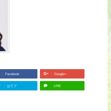
Facebook
Google+
!
はてブ
LINE