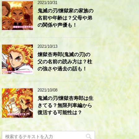
2021/10/31
鬼滅の刃/煉獄家の家族の
名前や年齢は？父母や弟
の関係や声優も！
2021/10/13
煉獄杏寿郎(鬼滅の刃)の
父の名前の読み方は？柱
の強さや過去の話も！
2021/10/08
鬼滅の刃/煉獄杏寿郎は生
きてる？無限列車編から
復活する可能性は？