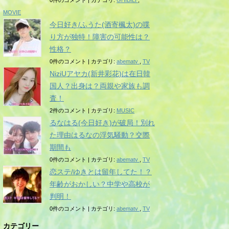
0件のコメント
|
カテゴリ:
GHIBILI
,
MOVIE
今日好き/ふうた(酒寄楓太)の喋
り方が独特！障害の可能性は？
性格？
0件のコメント
|
カテゴリ:
abematv
,
TV
NiziUアヤカ(新井彩花)は在日韓
国人？出身は？両親や家族も調
査！
2件のコメント
|
カテゴリ:
MUSIC
るなはる(今日好き)が破局！別れ
た理由はるなの浮気騒動？交際
期間も
0件のコメント
|
カテゴリ:
abematv
,
TV
恋ステ/ゆきとは留年してた！？
年齢がおかしい？中学や高校が
判明！
0件のコメント
|
カテゴリ:
abematv
,
TV
カテゴリー