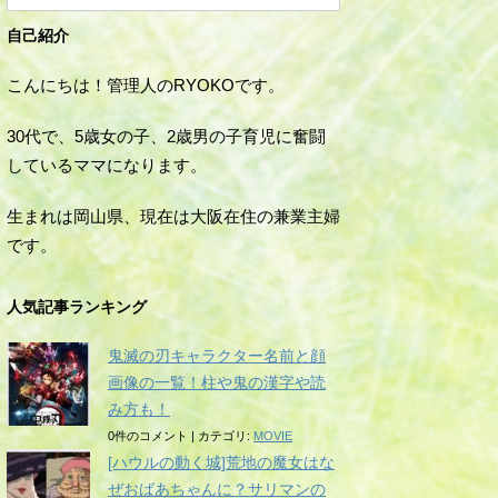
自己紹介
こんにちは！管理人のRYOKOです。
30代で、5歳女の子、2歳男の子育児に奮闘
しているママになります。
生まれは岡山県、現在は大阪在住の兼業主婦
です。
人気記事ランキング
鬼滅の刃キャラクター名前と顔
画像の一覧！柱や鬼の漢字や読
み方も！
0件のコメント
|
カテゴリ:
MOVIE
[ハウルの動く城]荒地の魔女はな
ぜおばあちゃんに？サリマンの