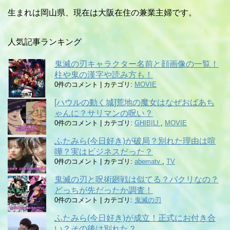
生まれは岡山県、現在は大阪在住の兼業主婦です。
人気記事ランキング
鬼滅の刃キャラクター名前と顔画像の一覧！
柱や鬼の漢字や読み方も！
0件のコメント
|
カテゴリ:
MOVIE
[ハウルの動く城]荒地の魔女はなぜおばあち
ゃんに？サリマンの呪い？
0件のコメント
|
カテゴリ:
GHIBILI
,
MOVIE
ふたみら(今日好き)が破局？別れた理由は喧
嘩？実はビジネスだった？
0件のコメント
|
カテゴリ:
abematv
,
TV
鬼滅の刃と呪術廻戦は似てる？パクリなの？
どっちが先だったか調査！
0件のコメント
|
カテゴリ:
鬼滅の刃
ふたみら(今日好き)が成立！正式にお付き合
い？その後は別れた？