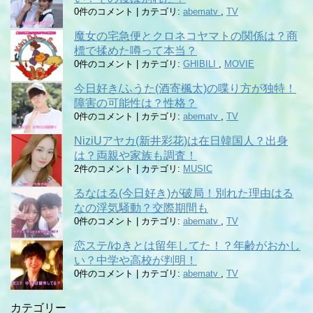
0件のコメント
|
カテゴリ:
abematv
,
TV
魔女の宅急便とクロネコヤマトの関係は？商
標で揉めた噂って本当？
0件のコメント
|
カテゴリ:
GHIBILI
,
MOVIE
今日好き/ふうた(酒寄楓太)の喋り方が独特！
障害の可能性は？性格？
0件のコメント
|
カテゴリ:
abematv
,
TV
NiziUアヤカ(新井彩花)は在日韓国人？出身
は？両親や家族も調査！
2件のコメント
|
カテゴリ:
MUSIC
るなはる(今日好き)が破局！別れた理由はる
なの浮気騒動？交際期間も
0件のコメント
|
カテゴリ:
abematv
,
TV
恋ステ/ゆきとは留年してた！？年齢がおかし
い？中学や高校が判明！
0件のコメント
|
カテゴリ:
abematv
,
TV
カテゴリー