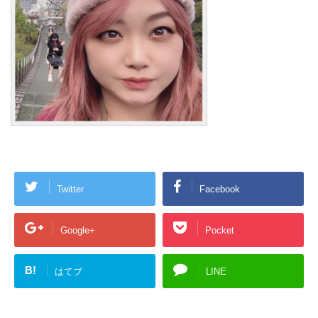
Twitter
Facebook
Google+
Pocket
B!
はてブ
LINE