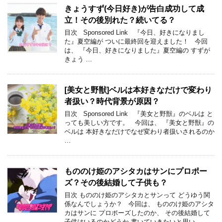
きょうすず(今日好き)が告白成功して成
立！その後別れた？続いてる？
目次 Sponsored Link 『今日、好きになりまし
た』夏空編が ついに最終回を迎えました！ 今回
は、 『今日、好きになりました』夏空編の すずが
きょう …
[美女と野獣]ベルは本好きなだけで変わり
者扱い？時代背景が原因？
目次 Sponsored Link 『美女と野獣』のベルは と
っても美しい方です。 今回は、 『美女と野獣』の
ベルは 本好きなだけでなぜ変わり者扱いされるのか
…
もののけ姫のアシタカはサンにプロポー
ズ？その後結婚して子供も？
目次 もののけ姫のアシタカとサンって どうゆう関
係なんでしょうか？ 今回は、 もののけ姫のアシタ
カはサンに プロポーズしたのか、 その後結婚して
子供はいるのかどうか 書いていきたいと思い …