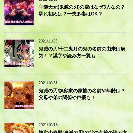
宇随天元(鬼滅の刃)の嫁はなぜ3人なの？
馴れ初めは？一夫多妻はOK？
2021/11/23
鬼滅の刃/十二鬼月の鬼の名前の由来は病
気！？漢字や読み方一覧も！
2021/10/31
鬼滅の刃/煉獄家の家族の名前や年齢は？
父母や弟の関係や声優も！
2021/10/13
煉獄杏寿郎(鬼滅の刃)の父の名前の読み方