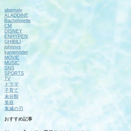
abematv
ALADDINE
Bachelorette
CM
DISNEY
ENHYPEN
GHIBILI
johnnys
kamenrider
MOVIE
MUSIC
SNS
SPORTS
TV
ドラマ
子育て
未分類
美容
鬼滅の刃
おすすめ記事