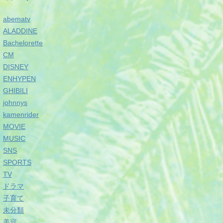
abematv
ALADDINE
Bachelorette
CM
DISNEY
ENHYPEN
GHIBILI
johnnys
kamenrider
MOVIE
MUSIC
SNS
SPORTS
TV
ドラマ
子育て
未分類
美容