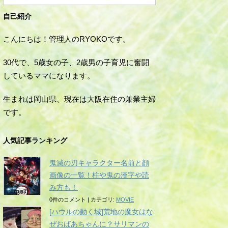
自己紹介
こんにちは！管理人のRYOKOです。
30代で、5歳女の子、2歳男の子育児に奮闘
しているママになります。
生まれは岡山県、現在は大阪在住の兼業主婦
です。
人気記事ランキング
鬼滅の刃キャラクター名前と顔
画像の一覧！柱や鬼の漢字や読
み方も！
0件のコメント
|
カテゴリ:
MOVIE
[ハウルの動く城]荒地の魔女はな
ぜおばあちゃんに？サリマンの