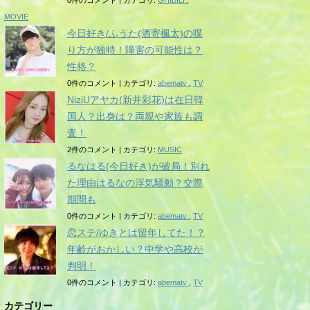
0件のコメント
|
カテゴリ:
GHIBILI
,
MOVIE
今日好き/ふうた(酒寄楓太)の喋
り方が独特！障害の可能性は？
性格？
0件のコメント
|
カテゴリ:
abematv
,
TV
NiziUアヤカ(新井彩花)は在日韓
国人？出身は？両親や家族も調
査！
2件のコメント
|
カテゴリ:
MUSIC
るなはる(今日好き)が破局！別れ
た理由はるなの浮気騒動？交際
期間も
0件のコメント
|
カテゴリ:
abematv
,
TV
恋ステ/ゆきとは留年してた！？
年齢がおかしい？中学や高校が
判明！
0件のコメント
|
カテゴリ:
abematv
,
TV
カテゴリー