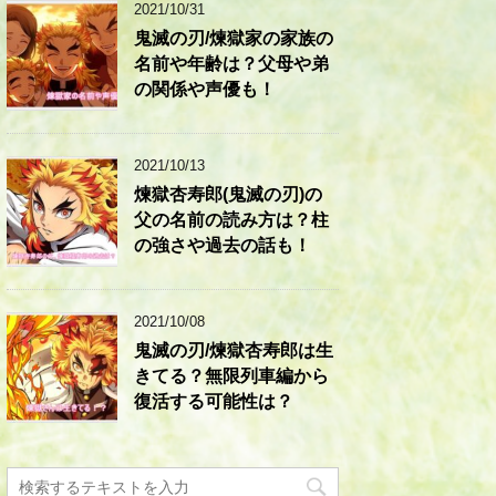
2021/10/31
鬼滅の刃/煉獄家の家族の
名前や年齢は？父母や弟
の関係や声優も！
2021/10/13
煉獄杏寿郎(鬼滅の刃)の
父の名前の読み方は？柱
の強さや過去の話も！
2021/10/08
鬼滅の刃/煉獄杏寿郎は生
きてる？無限列車編から
復活する可能性は？