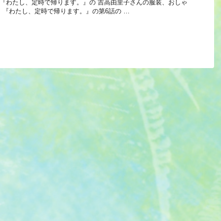
 Link 『わたし、定時で帰ります。』の 吉高由里子さんの服装、おしゃ
 『わたし、定時で帰ります。』の第6話の …