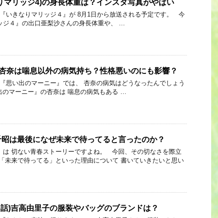
りマリッジ4)の身長体重は？インスタ写真がやばい
Link 『いきなりマリッジ４』が 8月1日から放送される予定です。 今
ッジ４』の出口亜梨沙さんの身長体重や、 …
]杏奈は喘息以外の病気持ち？性格悪いのにも影響？
 Link 『思い出のマーニー』では、 杏奈の病気はどうなったんでしょう
出のマーニー』の杏奈は 喘息の病気もある …
千昭は最後になぜ未来で待ってると言ったのか？
』は 切ない青春ストーリーですよね。 今回、その切なさを際立
 「未来で待ってる」といった理由について 書いていきたいと思い
6話)吉高由里子の服装やバッグのブランドは？