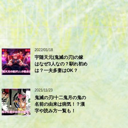
2022/01/18
宇随天元(鬼滅の刃)の嫁
はなぜ3人なの？馴れ初め
は？一夫多妻はOK？
2021/11/23
鬼滅の刃/十二鬼月の鬼の
名前の由来は病気！？漢
字や読み方一覧も！