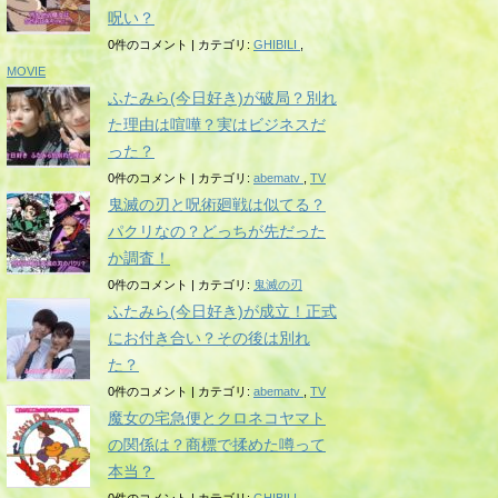
呪い？
0件のコメント
|
カテゴリ:
GHIBILI
,
MOVIE
ふたみら(今日好き)が破局？別れ
た理由は喧嘩？実はビジネスだ
った？
0件のコメント
|
カテゴリ:
abematv
,
TV
鬼滅の刃と呪術廻戦は似てる？
パクリなの？どっちが先だった
か調査！
0件のコメント
|
カテゴリ:
鬼滅の刃
ふたみら(今日好き)が成立！正式
にお付き合い？その後は別れ
た？
0件のコメント
|
カテゴリ:
abematv
,
TV
魔女の宅急便とクロネコヤマト
の関係は？商標で揉めた噂って
本当？