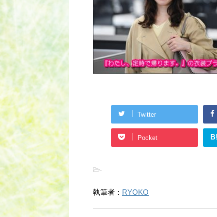
Twitter
B
Pocket
-
執筆者：
RYOKO