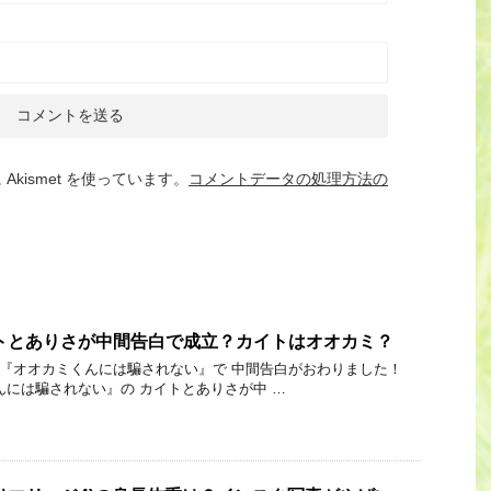
kismet を使っています。
コメントデータの処理方法の
トとありさが中間告白で成立？カイトはオオカミ？
 Link 『オオカミくんには騙されない』で 中間告白がおわりました！
んには騙されない』の カイトとありさが中 …