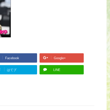
Facebook
Google+
!
はてブ
LINE