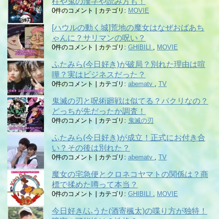
柱や鬼の漢字や読み方も！
0件のコメント
|
カテゴリ:
MOVIE
[ハウルの動く城]荒地の魔女はなぜおばあち
ゃんに？サリマンの呪い？
0件のコメント
|
カテゴリ:
GHIBILI
,
MOVIE
ふたみら(今日好き)が破局？別れた理由は喧
嘩？実はビジネスだった？
0件のコメント
|
カテゴリ:
abematv
,
TV
鬼滅の刃と呪術廻戦は似てる？パクリなの？
どっちが先だったか調査！
0件のコメント
|
カテゴリ:
鬼滅の刃
ふたみら(今日好き)が成立！正式にお付き合
い？その後は別れた？
0件のコメント
|
カテゴリ:
abematv
,
TV
魔女の宅急便とクロネコヤマトの関係は？商
標で揉めた噂って本当？
0件のコメント
|
カテゴリ:
GHIBILI
,
MOVIE
今日好き/ふうた(酒寄楓太)の喋り方が独特！