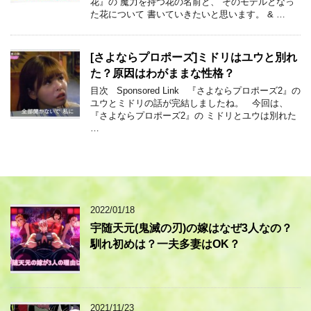
花』の 魔力を持つ花の名前と、 そのモデルとなっ
た花について 書いていきたいと思います。 & …
[さよならプロポーズ]ミドリはユウと別れ
た？原因はわがままな性格？
目次 Sponsored Link 『さよならプロポーズ2』の
ユウとミドリの話が完結しましたね。 今回は、
『さよならプロポーズ2』の ミドリとユウは別れた
…
2022/01/18
宇随天元(鬼滅の刃)の嫁はなぜ3人なの？
馴れ初めは？一夫多妻はOK？
2021/11/23