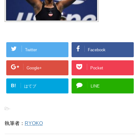
Twitter
Facebook
Google+
Pocket
B!
はてブ
LINE
-
執筆者：
RYOKO