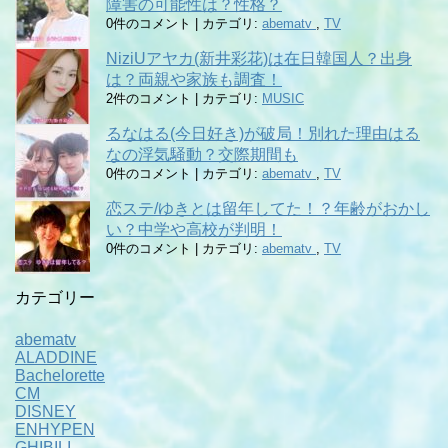
障害の可能性は？性格？
0件のコメント
|
カテゴリ:
abematv
,
TV
NiziUアヤカ(新井彩花)は在日韓国人？出身
は？両親や家族も調査！
2件のコメント
|
カテゴリ:
MUSIC
るなはる(今日好き)が破局！別れた理由はる
なの浮気騒動？交際期間も
0件のコメント
|
カテゴリ:
abematv
,
TV
恋ステ/ゆきとは留年してた！？年齢がおかし
い？中学や高校が判明！
0件のコメント
|
カテゴリ:
abematv
,
TV
カテゴリー
abematv
ALADDINE
Bachelorette
CM
DISNEY
ENHYPEN
GHIBILI