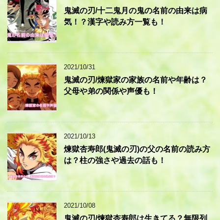
鬼滅の刃/十二鬼月の鬼の名前の由来は病
気！？漢字や読み方一覧も！
2021/10/31
鬼滅の刃/煉獄家の家族の名前や年齢は？
父母や弟の関係や声優も！
2021/10/13
煉獄杏寿郎(鬼滅の刃)の父の名前の読み方
は？柱の強さや過去の話も！
2021/10/08
鬼滅の刃/煉獄杏寿郎は生きてる？無限列