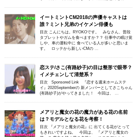
イートミントCM2018の声優キャストは
誰？ミント兄弟のイケメン俳優も
目次 こんにちは。RYOKOです。 みなさん、普段
タブレットやガムを食べますか？？ 仕事中の眠け覚
しや、車の運転中に 食べている人が多いと思いま
す。 ロッテから新しいCMの …
恋ステ/さこ(有路紗子)の目は整形で眼帯？
イメチェンして清楚系？
目次 Sponsored Link 『恋する週末ホームステ
イ』2020Septemberの 新メンバーとしてさこちゃん
(有路紗子)がやってきました！ 今回は、 …
メアリと魔女の花の魔力がある花の名前
は？モデルとなる花を考察！
目次 『メアリと魔女の花』に 出てくる花がとって
もきれいですよね。 今回は、 『メアリと魔女の