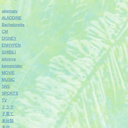
abematv
ALADDINE
Bachelorette
CM
DISNEY
ENHYPEN
GHIBILI
johnnys
kamenrider
MOVIE
MUSIC
SNS
SPORTS
TV
ドラマ
子育て
未分類
美容