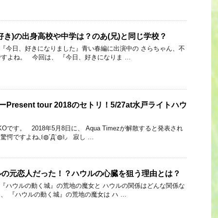
好き)の出身高校や中学は？のあ(兄)と同じ学校？
 Link 『今日、好きになりました』青い春編に出演中の さらちゃん、不
すよね。 今回は、 『今日、好きになりま …
ーPresent tour 2018のセトリ！5/27at水戸ライトハウ
Oです。 2018年5月8日に、 Aqua Timezが解散すると発表され
ですよね◟꒰◍´Д‵◍꒱◞ 寂し …
ルの元恋人だった！？ハウルの心臓を狙う理由とは？
 Link 『ハウルの動く城』の荒地の魔女と ハウルの関係はどんな関係な
、 『ハウルの動く城』の荒地の魔女は ハ …