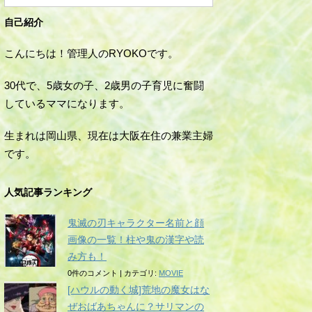
自己紹介
こんにちは！管理人のRYOKOです。
30代で、5歳女の子、2歳男の子育児に奮闘
しているママになります。
生まれは岡山県、現在は大阪在住の兼業主婦
です。
人気記事ランキング
鬼滅の刃キャラクター名前と顔
画像の一覧！柱や鬼の漢字や読
み方も！
0件のコメント
|
カテゴリ:
MOVIE
[ハウルの動く城]荒地の魔女はな
ぜおばあちゃんに？サリマンの