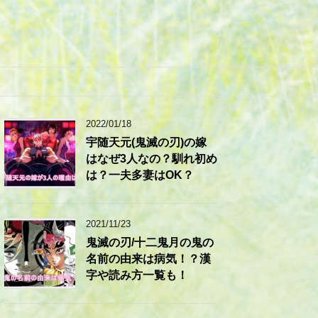
2022/01/18
宇随天元(鬼滅の刃)の嫁
はなぜ3人なの？馴れ初め
は？一夫多妻はOK？
2021/11/23
鬼滅の刃/十二鬼月の鬼の
名前の由来は病気！？漢
字や読み方一覧も！