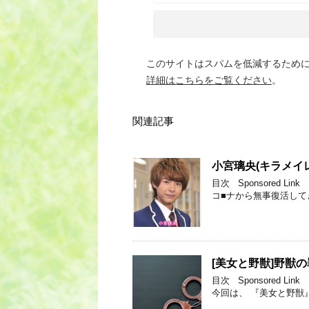
このサイトはスパムを低減するために A
詳細はこちらをご覧ください
。
関連記事
小宮璃央(キラメイ
目次 Sponsored
コ■ナから無事復活して
[美女と野獣]野獣
目次 Sponsored
今回は、 『美女と野獣