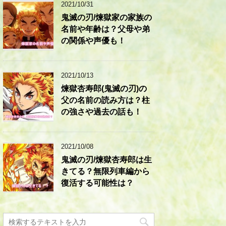
2021/10/31
鬼滅の刃/煉獄家の家族の
名前や年齢は？父母や弟
の関係や声優も！
2021/10/13
煉獄杏寿郎(鬼滅の刃)の
父の名前の読み方は？柱
の強さや過去の話も！
2021/10/08
鬼滅の刃/煉獄杏寿郎は生
きてる？無限列車編から
復活する可能性は？