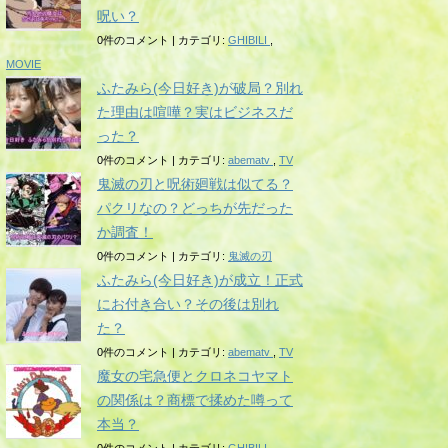
呪い？
0件のコメント
|
カテゴリ:
GHIBILI
,
MOVIE
ふたみら(今日好き)が破局？別れ
た理由は喧嘩？実はビジネスだ
った？
0件のコメント
|
カテゴリ:
abematv
,
TV
鬼滅の刃と呪術廻戦は似てる？
パクリなの？どっちが先だった
か調査！
0件のコメント
|
カテゴリ:
鬼滅の刃
ふたみら(今日好き)が成立！正式
にお付き合い？その後は別れ
た？
0件のコメント
|
カテゴリ:
abematv
,
TV
魔女の宅急便とクロネコヤマト
の関係は？商標で揉めた噂って
本当？