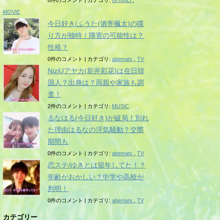
0件のコメント
|
カテゴリ:
GHIBILI
,
MOVIE
今日好き/ふうた(酒寄楓太)の喋
り方が独特！障害の可能性は？
性格？
0件のコメント
|
カテゴリ:
abematv
,
TV
NiziUアヤカ(新井彩花)は在日韓
国人？出身は？両親や家族も調
査！
2件のコメント
|
カテゴリ:
MUSIC
るなはる(今日好き)が破局！別れ
た理由はるなの浮気騒動？交際
期間も
0件のコメント
|
カテゴリ:
abematv
,
TV
恋ステ/ゆきとは留年してた！？
年齢がおかしい？中学や高校が
判明！
0件のコメント
|
カテゴリ:
abematv
,
TV
カテゴリー