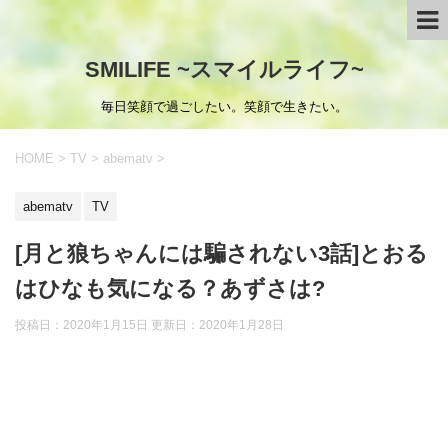
SMILIFE ~スマイルライフ~
毎日笑顔で過ごしたい。笑顔で生きたい。
HOME
>
TV
>
abematv
>
abematv
TV
[月と狼ちゃんには騙されない3話]とおる
はひなも気になる？あずさは?
投稿日：2020年1月15日 更新日：
2020年1月28日