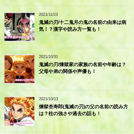
2021/11/23
鬼滅の刃/十二鬼月の鬼の名前の由来は病
気！？漢字や読み方一覧も！
2021/10/31
鬼滅の刃/煉獄家の家族の名前や年齢は？
父母や弟の関係や声優も！
2021/10/13
煉獄杏寿郎(鬼滅の刃)の父の名前の読み方
は？柱の強さや過去の話も！