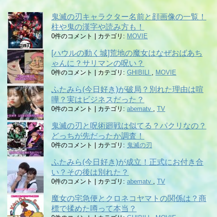
鬼滅の刃キャラクター名前と顔画像の一覧！
柱や鬼の漢字や読み方も！
0件のコメント
|
カテゴリ:
MOVIE
[ハウルの動く城]荒地の魔女はなぜおばあち
ゃんに？サリマンの呪い？
0件のコメント
|
カテゴリ:
GHIBILI
,
MOVIE
ふたみら(今日好き)が破局？別れた理由は喧
嘩？実はビジネスだった？
0件のコメント
|
カテゴリ:
abematv
,
TV
鬼滅の刃と呪術廻戦は似てる？パクリなの？
どっちが先だったか調査！
0件のコメント
|
カテゴリ:
鬼滅の刃
ふたみら(今日好き)が成立！正式にお付き合
い？その後は別れた？
0件のコメント
|
カテゴリ:
abematv
,
TV
魔女の宅急便とクロネコヤマトの関係は？商
標で揉めた噂って本当？