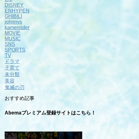
DISNEY
ENHYPEN
GHIBILI
johnnys
kamenrider
MOVIE
MUSIC
SNS
SPORTS
TV
ドラマ
子育て
未分類
美容
鬼滅の刃
おすすめ記事
Abemaプレミアム登録サイトはこちら！