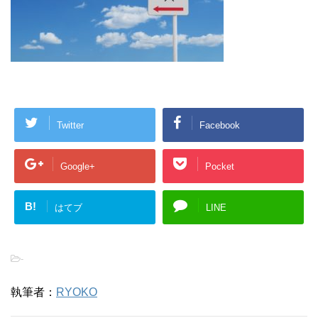
Twitter
Facebook
Google+
Pocket
B!
はてブ
LINE
-
執筆者：
RYOKO