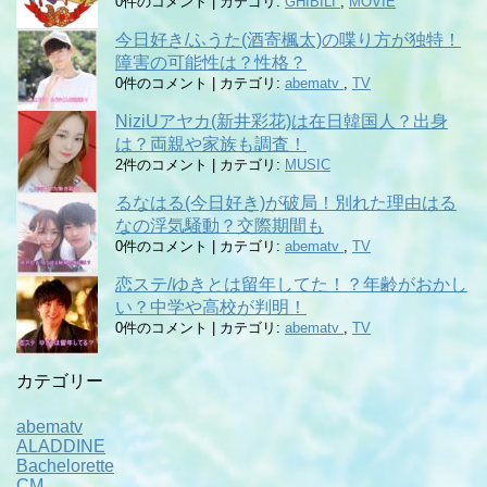
0件のコメント
|
カテゴリ:
GHIBILI
,
MOVIE
今日好き/ふうた(酒寄楓太)の喋り方が独特！
障害の可能性は？性格？
0件のコメント
|
カテゴリ:
abematv
,
TV
NiziUアヤカ(新井彩花)は在日韓国人？出身
は？両親や家族も調査！
2件のコメント
|
カテゴリ:
MUSIC
るなはる(今日好き)が破局！別れた理由はる
なの浮気騒動？交際期間も
0件のコメント
|
カテゴリ:
abematv
,
TV
恋ステ/ゆきとは留年してた！？年齢がおかし
い？中学や高校が判明！
0件のコメント
|
カテゴリ:
abematv
,
TV
カテゴリー
abematv
ALADDINE
Bachelorette
CM