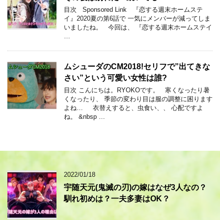
目次 Sponsored Link 『恋する週末ホームステ
イ』2020夏の第6話で 一気にメンバーが減ってしま
いましたね。 今回は、 『恋する週末ホームステイ
…
ムシューダのCM2018!セリフで”出てきな
さい”という可愛い女性は誰?
目次 こんにちは。RYOKOです。 寒くなったり暑
くなったり、 季節の変わり目は服の調整に困ります
よね… 衣替えすると、虫食い、、 心配ですよ
ね。 &nbsp …
2022/01/18
宇随天元(鬼滅の刃)の嫁はなぜ3人なの？
馴れ初めは？一夫多妻はOK？