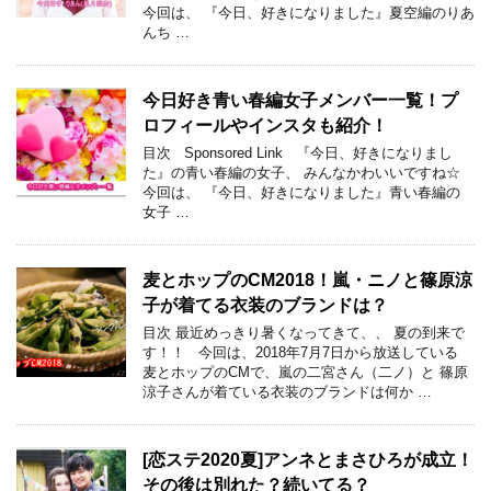
今回は、 『今日、好きになりました』夏空編のりあ
んち …
今日好き青い春編女子メンバー一覧！プ
ロフィールやインスタも紹介！
目次 Sponsored Link 『今日、好きになりまし
た』の青い春編の女子、 みんなかわいいですね☆
今回は、 『今日、好きになりました』青い春編の
女子 …
麦とホップのCM2018！嵐・ニノと篠原涼
子が着てる衣装のブランドは？
目次 最近めっきり暑くなってきて、、 夏の到来で
す！！ 今回は、2018年7月7日から放送している
麦とホップのCMで、嵐の二宮さん（二ノ）と 篠原
涼子さんが着ている衣装のブランドは何か …
[恋ステ2020夏]アンネとまさひろが成立！
その後は別れた？続いてる？