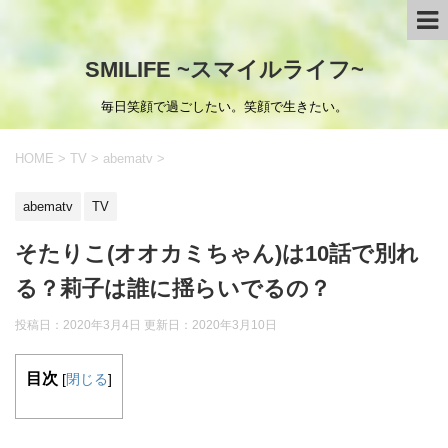
SMILIFE ~スマイルライフ~
毎日笑顔で過ごしたい。笑顔で生きたい。
HOME
>
TV
>
abematv
>
abematv
TV
そたりこ(オオカミちゃん)は10話で別れ
る？莉子は誰に揺らいでるの？
投稿日：2020年3月4日 更新日：
2020年3月10日
目次
[
閉じる
]