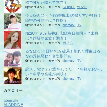
標で揉めた噂って本当？
0件のコメント
|
カテゴリ:
GHIBILI
,
MOVIE
今日好き/ふうた(酒寄楓太)の喋り方が独特！
障害の可能性は？性格？
0件のコメント
|
カテゴリ:
abematv
,
TV
NiziUアヤカ(新井彩花)は在日韓国人？出身
は？両親や家族も調査！
2件のコメント
|
カテゴリ:
MUSIC
るなはる(今日好き)が破局！別れた理由はる
なの浮気騒動？交際期間も
0件のコメント
|
カテゴリ:
abematv
,
TV
恋ステ/ゆきとは留年してた！？年齢がおかし
い？中学や高校が判明！
0件のコメント
|
カテゴリ:
abematv
,
TV
カテゴリー
abematv
ALADDINE