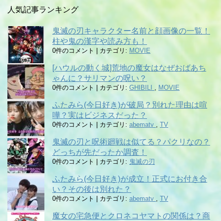
人気記事ランキング
鬼滅の刃キャラクター名前と顔画像の一覧！
柱や鬼の漢字や読み方も！
0件のコメント
|
カテゴリ:
MOVIE
[ハウルの動く城]荒地の魔女はなぜおばあち
ゃんに？サリマンの呪い？
0件のコメント
|
カテゴリ:
GHIBILI
,
MOVIE
ふたみら(今日好き)が破局？別れた理由は喧
嘩？実はビジネスだった？
0件のコメント
|
カテゴリ:
abematv
,
TV
鬼滅の刃と呪術廻戦は似てる？パクリなの？
どっちが先だったか調査！
0件のコメント
|
カテゴリ:
鬼滅の刃
ふたみら(今日好き)が成立！正式にお付き合
い？その後は別れた？
0件のコメント
|
カテゴリ:
abematv
,
TV
魔女の宅急便とクロネコヤマトの関係は？商