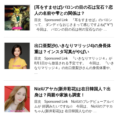
[耳をすませば]バロンの目の石は宝石？恋
人の名前や雫との関係は？
目次 Sponsored Link 『耳をすませば』のバロン
って、 ダンディなおじさまって感じですよね(*´∀`*)
今回は、 バロンの目の石は何の宝石なのか …
出口亜梨沙(いきなりマリッジ4)の身長体
重は？インスタ写真がやばい
目次 Sponsored Link 『いきなりマリッジ４』が
8月1日から放送される予定です。 今回は、 『いき
なりマリッジ４』の出口亜梨沙さんの身長体重や、
…
NiziUアヤカ(新井彩花)は在日韓国人？出
身は？両親や家族も調査！
目次 Sponsored Link NiziUのプレデビューアルバ
ムが 好調みたいですね☆ 今回は、 NiziUのアヤカ
ちゃん(新井彩花)は 在日韓国人なのか …