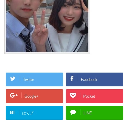
Twitter
Facebook
Google+
Pocket
B!
はてブ
LINE