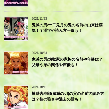
2021/11/23
鬼滅の刃/十二鬼月の鬼の名前の由来は病
気！？漢字や読み方一覧も！
2021/10/31
鬼滅の刃/煉獄家の家族の名前や年齢は？
父母や弟の関係や声優も！
2021/10/13
煉獄杏寿郎(鬼滅の刃)の父の名前の読み方
は？柱の強さや過去の話も！