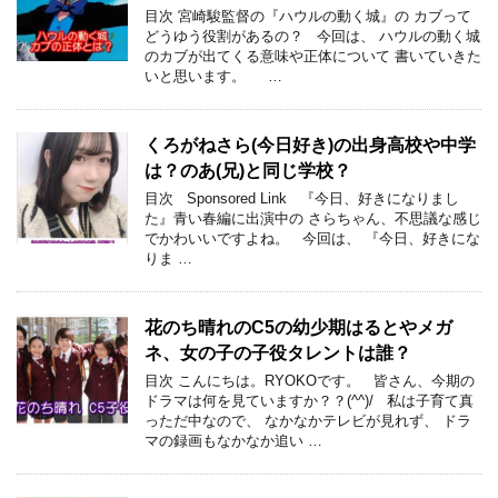
目次 宮崎駿監督の『ハウルの動く城』の カブって
どうゆう役割があるの？ 今回は、 ハウルの動く城
のカブが出てくる意味や正体について 書いていきた
いと思います。 …
くろがねさら(今日好き)の出身高校や中学
は？のあ(兄)と同じ学校？
目次 Sponsored Link 『今日、好きになりまし
た』青い春編に出演中の さらちゃん、不思議な感じ
でかわいいですよね。 今回は、 『今日、好きにな
りま …
花のち晴れのC5の幼少期はるとやメガ
ネ、女の子の子役タレントは誰？
目次 こんにちは。RYOKOです。 皆さん、今期の
ドラマは何を見ていますか？？(^^)/ 私は子育て真
っただ中なので、 なかなかテレビが見れず、 ドラ
マの録画もなかなか追い …