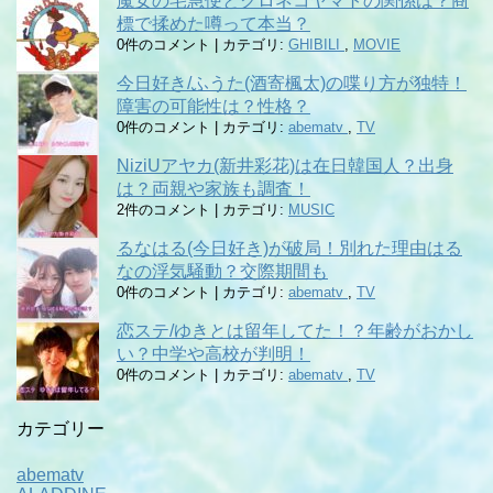
魔女の宅急便とクロネコヤマトの関係は？商
標で揉めた噂って本当？
0件のコメント
|
カテゴリ:
GHIBILI
,
MOVIE
今日好き/ふうた(酒寄楓太)の喋り方が独特！
障害の可能性は？性格？
0件のコメント
|
カテゴリ:
abematv
,
TV
NiziUアヤカ(新井彩花)は在日韓国人？出身
は？両親や家族も調査！
2件のコメント
|
カテゴリ:
MUSIC
るなはる(今日好き)が破局！別れた理由はる
なの浮気騒動？交際期間も
0件のコメント
|
カテゴリ:
abematv
,
TV
恋ステ/ゆきとは留年してた！？年齢がおかし
い？中学や高校が判明！
0件のコメント
|
カテゴリ:
abematv
,
TV
カテゴリー
abematv