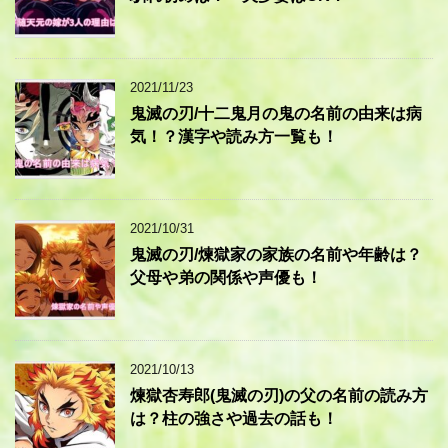
2021/11/23
鬼滅の刃/十二鬼月の鬼の名前の由来は病
気！？漢字や読み方一覧も！
2021/10/31
鬼滅の刃/煉獄家の家族の名前や年齢は？
父母や弟の関係や声優も！
2021/10/13
煉獄杏寿郎(鬼滅の刃)の父の名前の読み方
は？柱の強さや過去の話も！