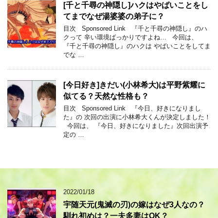
[千と千尋の神隠し]ハクはやばいことをし
てまでなぜ湯婆婆の弟子に？
目次 Sponsored Link 『千と千尋の神隠し』のハ
クって 辛い環境ばっかりですよね… 今回は、
『千と千尋の神隠し』のハクは やばいことをしてま
でな …
[今日好き]きだい(小林希大)は平野紫耀に
似てる？天然な性格も？
目次 Sponsored Link 『今日、好きになりまし
た』の 次回の出演に小林希大くんが決定しました！
今回は、 『今日、好きになりました』次回出演予
定の …
2022/01/18
宇随天元(鬼滅の刃)の嫁はなぜ3人なの？
馴れ初めは？一夫多妻はOK？