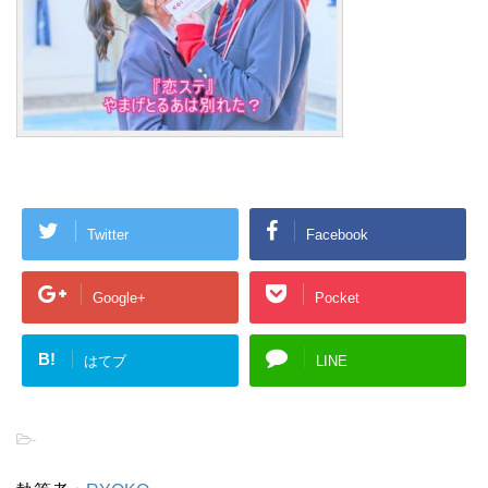
Twitter
Facebook
Google+
Pocket
B!
はてブ
LINE
-