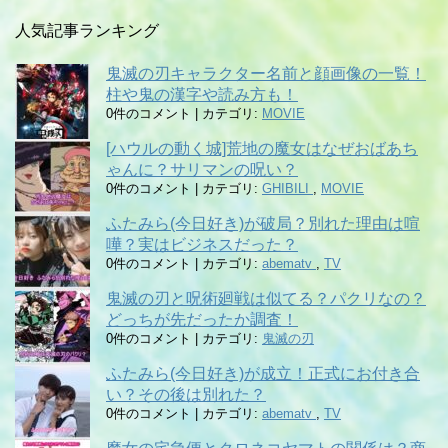
人気記事ランキング
鬼滅の刃キャラクター名前と顔画像の一覧！
柱や鬼の漢字や読み方も！
0件のコメント
|
カテゴリ:
MOVIE
[ハウルの動く城]荒地の魔女はなぜおばあち
ゃんに？サリマンの呪い？
0件のコメント
|
カテゴリ:
GHIBILI
,
MOVIE
ふたみら(今日好き)が破局？別れた理由は喧
嘩？実はビジネスだった？
0件のコメント
|
カテゴリ:
abematv
,
TV
鬼滅の刃と呪術廻戦は似てる？パクリなの？
どっちが先だったか調査！
0件のコメント
|
カテゴリ:
鬼滅の刃
ふたみら(今日好き)が成立！正式にお付き合
い？その後は別れた？
0件のコメント
|
カテゴリ:
abematv
,
TV