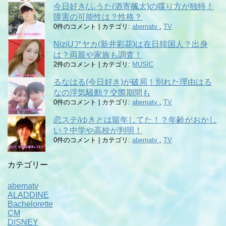
今日好き/ふうた(酒寄楓太)の喋り方が独特！
障害の可能性は？性格？
0件のコメント
|
カテゴリ:
abematv
,
TV
NiziUアヤカ(新井彩花)は在日韓国人？出身
は？両親や家族も調査！
2件のコメント
|
カテゴリ:
MUSIC
るなはる(今日好き)が破局！別れた理由はる
なの浮気騒動？交際期間も
0件のコメント
|
カテゴリ:
abematv
,
TV
恋ステ/ゆきとは留年してた！？年齢がおかし
い？中学や高校が判明！
0件のコメント
|
カテゴリ:
abematv
,
TV
カテゴリー
abematv
ALADDINE
Bachelorette
CM
DISNEY