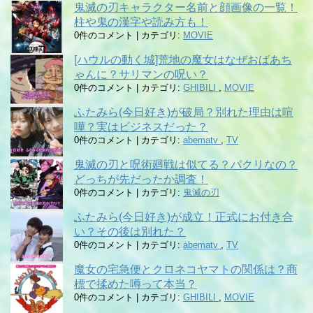
鬼滅の刃キャラクター名前と顔画像の一覧！
柱や鬼の漢字や読み方も！
0件のコメント
|
カテゴリ:
MOVIE
[ハウルの動く城]荒地の魔女はなぜおばあち
ゃんに？サリマンの呪い？
0件のコメント
|
カテゴリ:
GHIBILI
,
MOVIE
ふたみら(今日好き)が破局？別れた理由は喧
嘩？実はビジネスだった？
0件のコメント
|
カテゴリ:
abematv
,
TV
鬼滅の刃と呪術廻戦は似てる？パクリなの？
どっちが先だったか調査！
0件のコメント
|
カテゴリ:
鬼滅の刃
ふたみら(今日好き)が成立！正式にお付き合
い？その後は別れた？
0件のコメント
|
カテゴリ:
abematv
,
TV
魔女の宅急便とクロネコヤマトの関係は？商
標で揉めた噂って本当？
0件のコメント
|
カテゴリ:
GHIBILI
,
MOVIE