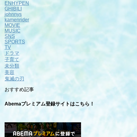
ENHYPEN
GHIBILI
johnnys
kamenrider
MOVIE
MUSIC
SNS
SPORTS
TV
ドラマ
子育て
未分類
美容
鬼滅の刃
おすすめ記事
Abemaプレミアム登録サイトはこちら！