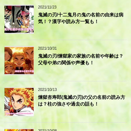
2021/11/23
鬼滅の刃/十二鬼月の鬼の名前の由来は病
気！？漢字や読み方一覧も！
2021/10/31
鬼滅の刃/煉獄家の家族の名前や年齢は？
父母や弟の関係や声優も！
2021/10/13
煉獄杏寿郎(鬼滅の刃)の父の名前の読み方
は？柱の強さや過去の話も！
2021/10/08