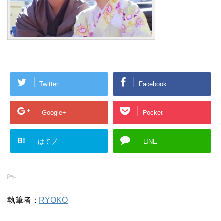
Twitter
Facebook
Google+
Pocket
B!
はてブ
LINE
-
執筆者：
RYOKO