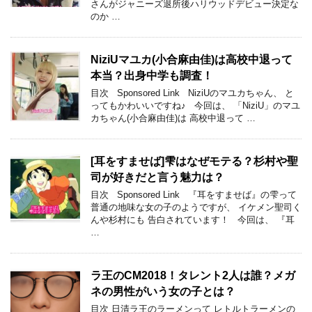
さんがジャニーズ退所後ハリウッドデビュー決定な
のか …
NiziUマユカ(小合麻由佳)は高校中退って
本当？出身中学も調査！
目次 Sponsored Link NiziUのマユカちゃん、 と
ってもかわいいですね♪ 今回は、 「NiziU」のマユ
カちゃん(小合麻由佳)は 高校中退って …
[耳をすませば]雫はなぜモテる？杉村や聖
司が好きだと言う魅力は？
目次 Sponsored Link 『耳をすませば』の雫って
普通の地味な女の子のようですが、 イケメン聖司く
んや杉村にも 告白されています！ 今回は、 『耳
…
ラ王のCM2018！タレント2人は誰？メガ
ネの男性がいう女の子とは？
目次 日清ラ王のラーメンって レトルトラーメンの