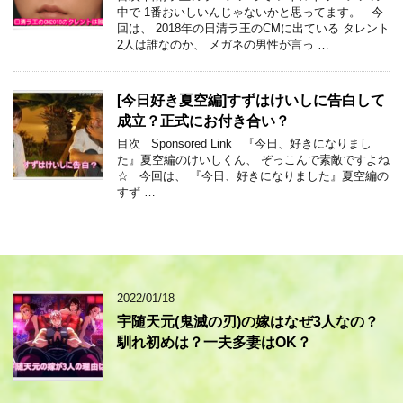
中で 1番おいしいんじゃないかと思ってます。 今
回は、 2018年の日清ラ王のCMに出ている タレント
2人は誰なのか、 メガネの男性が言っ …
[今日好き夏空編]すずはけいしに告白して
成立？正式にお付き合い？
目次 Sponsored Link 『今日、好きになりまし
た』夏空編のけいしくん、 ぞっこんで素敵ですよね
☆ 今回は、 『今日、好きになりました』夏空編の
すず …
2022/01/18
宇随天元(鬼滅の刃)の嫁はなぜ3人なの？
馴れ初めは？一夫多妻はOK？