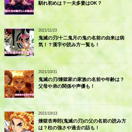
馴れ初めは？一夫多妻はOK？
2021/11/23
鬼滅の刃/十二鬼月の鬼の名前の由来は病
気！？漢字や読み方一覧も！
2021/10/31
鬼滅の刃/煉獄家の家族の名前や年齢は？
父母や弟の関係や声優も！
2021/10/13
煉獄杏寿郎(鬼滅の刃)の父の名前の読み方
は？柱の強さや過去の話も！