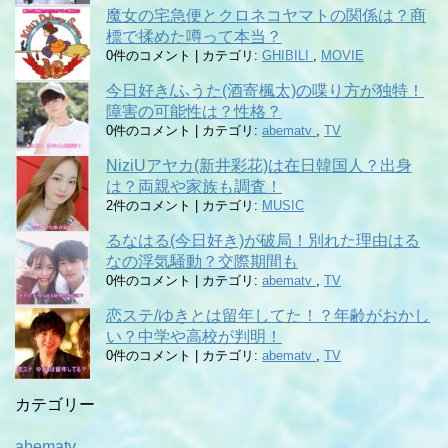
魔女の宅急便とクロネコヤマトの関係は？商
標で揉めた噂って本当？
0件のコメント
|
カテゴリ:
GHIBILI
,
MOVIE
今日好き/ふうた(酒寄楓太)の喋り方が独特！
障害の可能性は？性格？
0件のコメント
|
カテゴリ:
abematv
,
TV
NiziUアヤカ(新井彩花)は在日韓国人？出身
は？両親や家族も調査！
2件のコメント
|
カテゴリ:
MUSIC
るなはる(今日好き)が破局！別れた理由はる
なの浮気騒動？交際期間も
0件のコメント
|
カテゴリ:
abematv
,
TV
恋ステ/ゆきとは留年してた！？年齢がおかし
い？中学や高校が判明！
0件のコメント
|
カテゴリ:
abematv
,
TV
カテゴリー
abematv