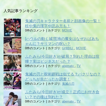
人気記事ランキング
鬼滅の刃キャラクター名前と顔画像の一覧！
柱や鬼の漢字や読み方も！
0件のコメント
|
カテゴリ:
MOVIE
[ハウルの動く城]荒地の魔女はなぜおばあち
ゃんに？サリマンの呪い？
0件のコメント
|
カテゴリ:
GHIBILI
,
MOVIE
ふたみら(今日好き)が破局？別れた理由は喧
嘩？実はビジネスだった？
0件のコメント
|
カテゴリ:
abematv
,
TV
鬼滅の刃と呪術廻戦は似てる？パクリなの？
どっちが先だったか調査！
0件のコメント
|
カテゴリ:
鬼滅の刃
ふたみら(今日好き)が成立！正式にお付き合
い？その後は別れた？
0件のコメント
|
カテゴリ:
abematv
,
TV