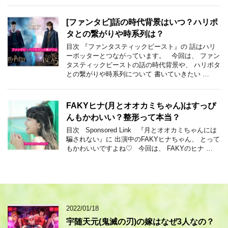
[ファンタビ]話の時代背景はいつ？ハリポ
タとの繋がりや時系列は？
目次 『ファンタスティックビースト』の 話はハリ
ーポッターとつながっています。 今回は、 ファン
タスティックビーストの話の時代背景や、 ハリポタ
との繋がりや時系列について 書いていきたい …
FAKYヒナ(月とオオカミちゃん)はすっぴ
んもかわいい？整形って本当？
目次 Sponsored Link 『月とオオカミちゃんには
騙されない』に 出演中のFAKYヒナちゃん、 とって
もかわいいですよね♡ 今回は、 FAKYのヒナ …
2022/01/18
宇随天元(鬼滅の刃)の嫁はなぜ3人なの？