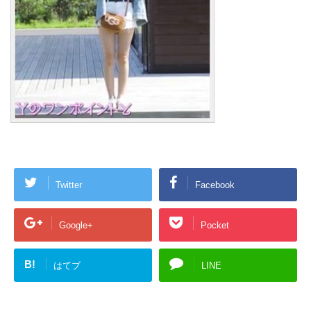
Twitter
Facebook
Google+
Pocket
B!
はてブ
LINE