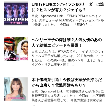
ENHYPEN(エンハイフン)のリーダーは誰
に？ヒスンが有力？ジェイも？
目次 Sponsored Link 「ENHYPEN(エンハイフ
ン)」のデビューが I-LANDのオーディションバトル
で決定しました。 今回は、 「ENHYP …
ヘンリー王子の嫁は誰？人気女優のあの
人？結婚エピソードも暴露！
目次 こんにちは。RYOKOです。 イギリスのウィ
リアムズ王子が結婚したのは、 2011年の春ごろで
したね。 その約7年後、弟のヘンリー王子が ちょ
うどウィリアム王子と同じ …
木下優樹菜引退！今後は実家が金持ちだ
から出戻り？電撃再婚もあり？
目次 Sponsored Link 木下優樹菜さんが7月6日に
芸能界引退をは発表しました！ 今回は、 木下優樹
菜さんが芸能界引退して、 今後の生活は実家が金
…