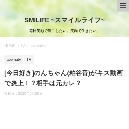
SMILIFE ~スマイルライフ~
毎日笑顔で過ごしたい。笑顔で生きたい。
HOME
>
TV
>
abematv
>
abematv
TV
[今日好き]のんちゃん(粕谷音)がキス動画
で炎上！？相手は元カレ？
投稿日：
2020年6月26日