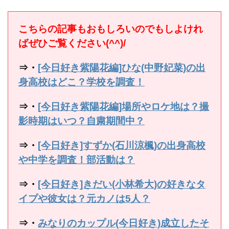
こちらの記事もおもしろいのでもしよけれ
ばぜひご覧ください(^^)/
⇒・
[今日好き紫陽花編]ひな(中野妃菜)の出
身高校はどこ？学校を調査！
⇒・
[今日好き紫陽花編]場所やロケ地は？撮
影時期はいつ？自粛期間中？
⇒・
[今日好き]すずか(石川涼楓)の出身高校
や中学を調査！部活動は？
⇒・
[今日好き]きだい(小林希大)の好きなタ
イプや彼女は？元カノは5人？
⇒・
みなりのカップル(今日好き)成立したそ