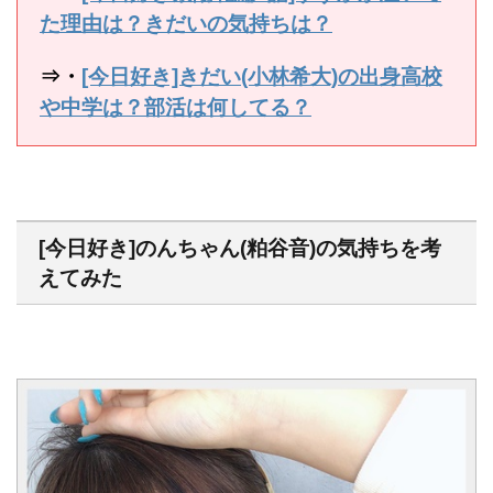
た理由は？きだいの気持ちは？
⇒・
[今日好き]きだい(小林希大)の出身高校
や中学は？部活は何してる？
[今日好き]のんちゃん(粕谷音)の気持ちを考
えてみた