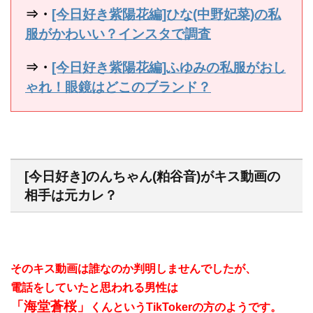
⇒・
[今日好き紫陽花編]ひな(中野妃菜)の私
服がかわいい？インスタで調査
⇒・
[今日好き紫陽花編]ふゆみの私服がおし
ゃれ！眼鏡はどこのブランド？
[今日好き]のんちゃん(粕谷音)がキス動画の
相手は元カレ？
そのキス動画は誰なのか判明しませんでしたが、
電話をしていたと思われる男性は
「海堂蒼桜」
くんというTikTokerの方のようです。