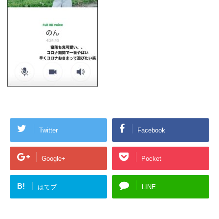
Twitter
Facebook
Google+
Pocket
B!
はてブ
LINE