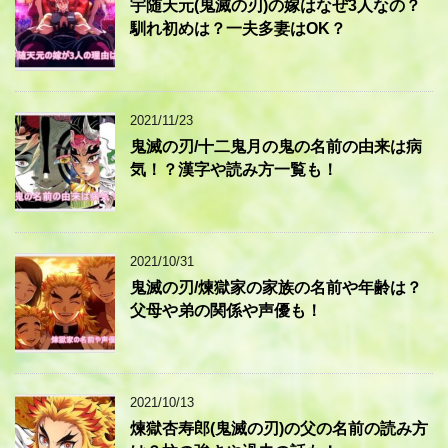
宇随天元(鬼滅の刃)の嫁はなぜ3人なの？
馴れ初めは？一夫多妻はOK？
2021/11/23
鬼滅の刃/十二鬼月の鬼の名前の由来は病
気！？漢字や読み方一覧も！
2021/10/31
鬼滅の刃/煉獄家の家族の名前や年齢は？
父母や弟の関係や声優も！
2021/10/13
煉獄杏寿郎(鬼滅の刃)の父の名前の読み方