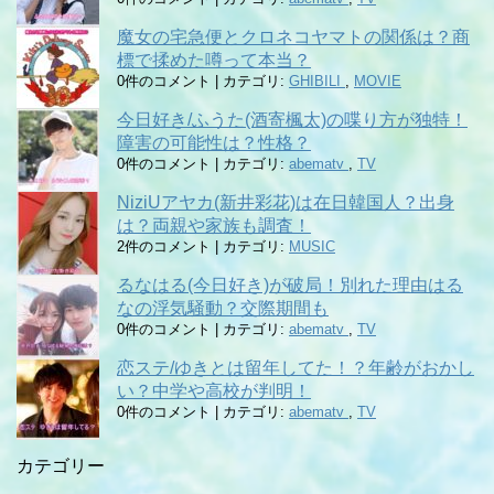
魔女の宅急便とクロネコヤマトの関係は？商
標で揉めた噂って本当？
0件のコメント
|
カテゴリ:
GHIBILI
,
MOVIE
今日好き/ふうた(酒寄楓太)の喋り方が独特！
障害の可能性は？性格？
0件のコメント
|
カテゴリ:
abematv
,
TV
NiziUアヤカ(新井彩花)は在日韓国人？出身
は？両親や家族も調査！
2件のコメント
|
カテゴリ:
MUSIC
るなはる(今日好き)が破局！別れた理由はる
なの浮気騒動？交際期間も
0件のコメント
|
カテゴリ:
abematv
,
TV
恋ステ/ゆきとは留年してた！？年齢がおかし
い？中学や高校が判明！
0件のコメント
|
カテゴリ:
abematv
,
TV
カテゴリー