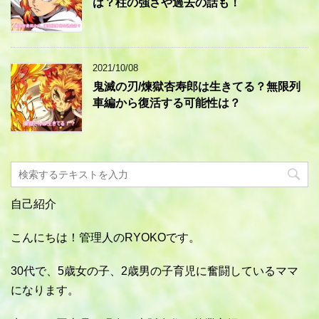
は？柱の強さや過去の話も！
2021/10/08
鬼滅の刃/煉獄杏寿郎は生きてる？無限列
車編から復活する可能性は？
自己紹介
こんにちは！管理人のRYOKOです。
30代で、5歳女の子、2歳男の子育児に奮闘しているママ
になります。