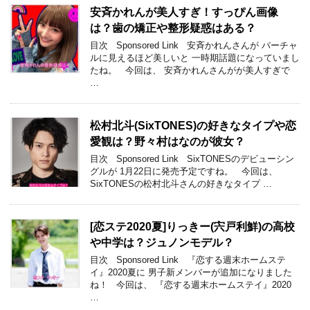
安斉かれんが美人すぎ！すっぴん画像
は？歯の矯正や整形疑惑はある？
目次 Sponsored Link 安斉かれんさんが バーチャ
ルに見えるほど美しいと 一時期話題になっていまし
たね。 今回は、 安斉かれんさんがが美人すぎで
…
松村北斗(SixTONES)の好きなタイプや恋
愛観は？野々村はなのが彼女？
目次 Sponsored Link SixTONESのデビューシン
グルが 1月22日に発売予定ですね。 今回は、
SixTONESの松村北斗さんの好きなタイプ …
[恋ステ2020夏]りっきー(宍戸利鮮)の高校
や中学は？ジュノンモデル？
目次 Sponsored Link 『恋する週末ホームステ
イ』2020夏に 男子新メンバーが追加になりました
ね！ 今回は、 『恋する週末ホームステイ』2020
…