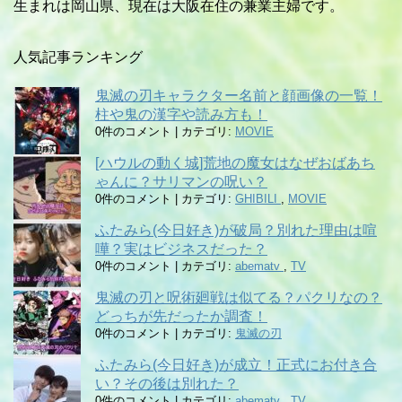
生まれは岡山県、現在は大阪在住の兼業主婦です。
人気記事ランキング
鬼滅の刃キャラクター名前と顔画像の一覧！
柱や鬼の漢字や読み方も！
0件のコメント
|
カテゴリ:
MOVIE
[ハウルの動く城]荒地の魔女はなぜおばあち
ゃんに？サリマンの呪い？
0件のコメント
|
カテゴリ:
GHIBILI
,
MOVIE
ふたみら(今日好き)が破局？別れた理由は喧
嘩？実はビジネスだった？
0件のコメント
|
カテゴリ:
abematv
,
TV
鬼滅の刃と呪術廻戦は似てる？パクリなの？
どっちが先だったか調査！
0件のコメント
|
カテゴリ:
鬼滅の刃
ふたみら(今日好き)が成立！正式にお付き合
い？その後は別れた？
0件のコメント
|
カテゴリ:
abematv
,
TV