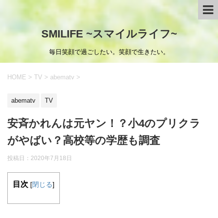
SMILIFE ~スマイルライフ~
毎日笑顔で過ごしたい。笑顔で生きたい。
HOME
>
TV
>
abematv
>
abematv
TV
安斉かれんは元ヤン！？小4のプリクラ
がやばい？高校等の学歴も調査
投稿日：
2020年7月18日
目次
[
閉じる
]