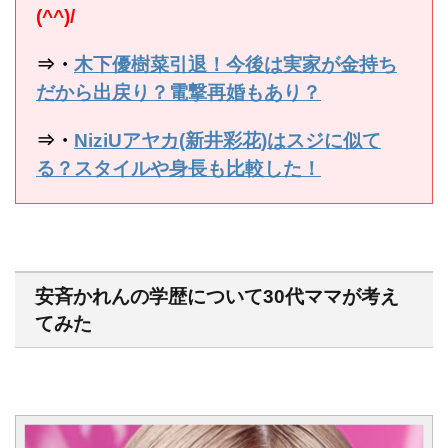
(^^)/
⇒・
木下優樹菜引退！今後は実家が金持ち
だから出戻り？電撃再婚もあり？
⇒・
NiziUアヤカ(新井彩花)はスジに似て
る？スタイルや身長も比較した！
安斉かれんの学歴について30代ママが考え
てみた