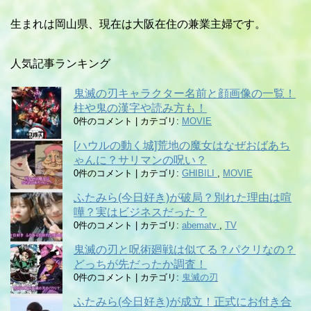
生まれは岡山県、現在は大阪在住の兼業主婦です。
人気記事ランキング
鬼滅の刃キャラクター名前と顔画像の一覧！
柱や鬼の漢字や読み方も！
0件のコメント
|
カテゴリ:
MOVIE
[ハウルの動く城]荒地の魔女はなぜおばあち
ゃんに？サリマンの呪い？
0件のコメント
|
カテゴリ:
GHIBILI
,
MOVIE
ふたみら(今日好き)が破局？別れた理由は喧
嘩？実はビジネスだった？
0件のコメント
|
カテゴリ:
abematv
,
TV
鬼滅の刃と呪術廻戦は似てる？パクリなの？
どっちが先だったか調査！
0件のコメント
|
カテゴリ:
鬼滅の刃
ふたみら(今日好き)が成立！正式にお付き合