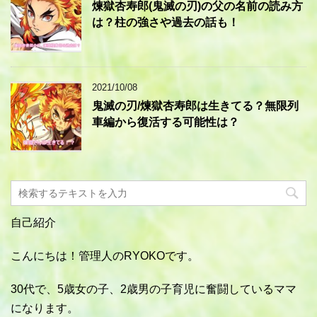
煉獄杏寿郎(鬼滅の刃)の父の名前の読み方
は？柱の強さや過去の話も！
2021/10/08
鬼滅の刃/煉獄杏寿郎は生きてる？無限列
車編から復活する可能性は？
自己紹介
こんにちは！管理人のRYOKOです。
30代で、5歳女の子、2歳男の子育児に奮闘しているママ
になります。