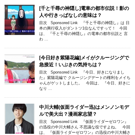
[千と千尋の神隠し]電車の都市伝説！影の
人や行きっぱなしの意味は？
目次 Sponsored Link 『千と千尋の神隠し』は 日
本の興行収入がダントツ1位なんですって！ 今回
は、 『千と千尋の神隠し』の電車の都市伝説と 言
わ …
[今日好き紫陽花編]メイがクルージングで
急接近！いぶきの気持ちは？
目次 Sponsored Link 『今日、好きになりまし
た』紫陽花編で クルージングデートの権利をメイち
ゃんがゲットしました。 今回は、 『今日、好きに
なり …
中川大輔(仮面ライダー迅)はメンノンモデ
ルで美大出？漫画家志望？
目次 Sponsored Link 『仮面ライダーゼロワン』
の迅役の中川大輔さん 不思議な役ですよね。 今回
は、 『仮面ライダーゼロワン』の迅役の中川大輔さ