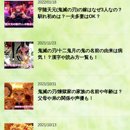
2022/01/18
宇随天元(鬼滅の刃)の嫁はなぜ3人なの？
馴れ初めは？一夫多妻はOK？
2021/11/23
鬼滅の刃/十二鬼月の鬼の名前の由来は病
気！？漢字や読み方一覧も！
2021/10/31
鬼滅の刃/煉獄家の家族の名前や年齢は？
父母や弟の関係や声優も！
2021/10/13