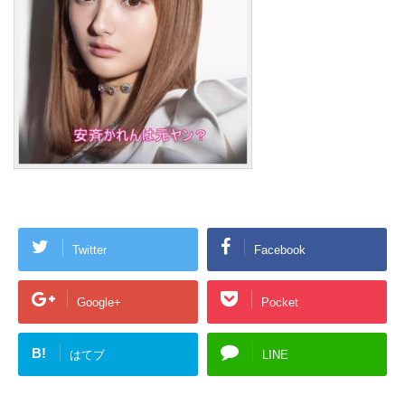
Twitter
Facebook
Google+
Pocket
B!
はてブ
LINE