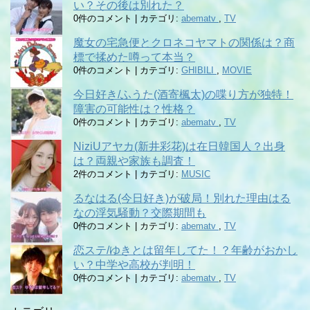
い？その後は別れた？
0件のコメント
|
カテゴリ:
abematv
,
TV
魔女の宅急便とクロネコヤマトの関係は？商
標で揉めた噂って本当？
0件のコメント
|
カテゴリ:
GHIBILI
,
MOVIE
今日好き/ふうた(酒寄楓太)の喋り方が独特！
障害の可能性は？性格？
0件のコメント
|
カテゴリ:
abematv
,
TV
NiziUアヤカ(新井彩花)は在日韓国人？出身
は？両親や家族も調査！
2件のコメント
|
カテゴリ:
MUSIC
るなはる(今日好き)が破局！別れた理由はる
なの浮気騒動？交際期間も
0件のコメント
|
カテゴリ:
abematv
,
TV
恋ステ/ゆきとは留年してた！？年齢がおかし
い？中学や高校が判明！
0件のコメント
|
カテゴリ:
abematv
,
TV