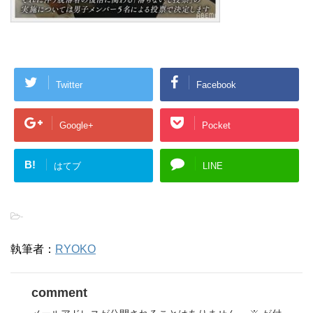
Twitter
Facebook
Google+
Pocket
B!
はてブ
LINE
-
執筆者：
RYOKO
comment