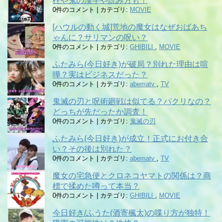
柱や鬼の漢字や読み方も！
0件のコメント
|
カテゴリ:
MOVIE
[ハウルの動く城]荒地の魔女はなぜおばあち
ゃんに？サリマンの呪い？
0件のコメント
|
カテゴリ:
GHIBILI
,
MOVIE
ふたみら(今日好き)が破局？別れた理由は喧
嘩？実はビジネスだった？
0件のコメント
|
カテゴリ:
abematv
,
TV
鬼滅の刃と呪術廻戦は似てる？パクリなの？
どっちが先だったか調査！
0件のコメント
|
カテゴリ:
鬼滅の刃
ふたみら(今日好き)が成立！正式にお付き合
い？その後は別れた？
0件のコメント
|
カテゴリ:
abematv
,
TV
魔女の宅急便とクロネコヤマトの関係は？商
標で揉めた噂って本当？
0件のコメント
|
カテゴリ:
GHIBILI
,
MOVIE
今日好き/ふうた(酒寄楓太)の喋り方が独特！