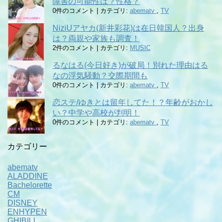
障害の可能性は？性格？
0件のコメント
|
カテゴリ:
abematv
,
TV
NiziUアヤカ(新井彩花)は在日韓国人？出身
は？両親や家族も調査！
2件のコメント
|
カテゴリ:
MUSIC
るなはる(今日好き)が破局！別れた理由はる
なの浮気騒動？交際期間も
0件のコメント
|
カテゴリ:
abematv
,
TV
恋ステ/ゆきとは留年してた！？年齢がおかし
い？中学や高校が判明！
0件のコメント
|
カテゴリ:
abematv
,
TV
カテゴリー
abematv
ALADDINE
Bachelorette
CM
DISNEY
ENHYPEN
GHIBILI