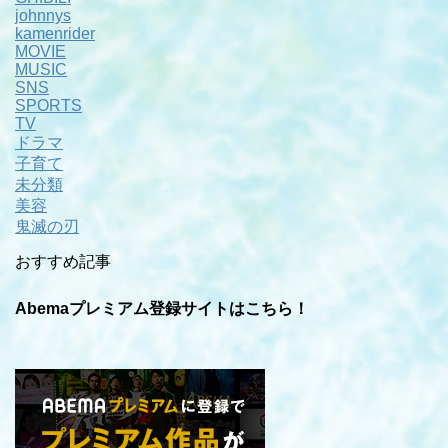
johnnys
kamenrider
MOVIE
MUSIC
SNS
SPORTS
TV
ドラマ
子育て
未分類
美容
鬼滅の刃
おすすめ記事
Abemaプレミアム登録サイトはこちら！