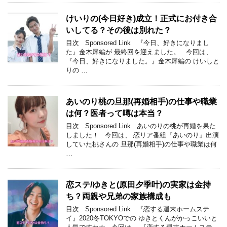
けいりの(今日好き)成立！正式にお付き合
いしてる？その後は別れた？
目次 Sponsored Link 『今日、好きになりまし
た』金木犀編が 最終回を迎えました。 今回は、
『今日、好きになりました。』金木犀編の けいしと
りの …
あいのり桃の旦那(再婚相手)の仕事や職業
は何？医者って噂は本当？
目次 Sponsored Link あいのりの桃が再婚を果た
しました！ 今回は、 恋リア番組『あいのり』出演
していた桃さんの 旦那(再婚相手)の仕事や職業は何
…
恋ステ/ゆきと(原田夕季叶)の実家は金持
ち？両親や兄弟の家族構成も
目次 Sponsored Link 『恋する週末ホームステ
イ』2020冬TOKYOでの ゆきとくんがかっこいいと