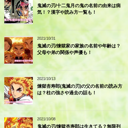
鬼滅の刃/十二鬼月の鬼の名前の由来は病
気！？漢字や読み方一覧も！
2021/10/31
鬼滅の刃/煉獄家の家族の名前や年齢は？
父母や弟の関係や声優も！
2021/10/13
煉獄杏寿郎(鬼滅の刃)の父の名前の読み方
は？柱の強さや過去の話も！
2021/10/08
鬼滅の刃/煉獄杏寿郎は生きてる？無限列