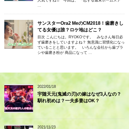
人気ですね☆ 今回は、 『恋する週末ホームステ
…
サンスターOra2 MeのCM2018！歯磨きし
てる女優は誰？ロケ地はどこ？
目次 こんにちは。RYOKOです。 みなさん毎日必
ず歯磨きをしていますよね？ 無意識に習慣化になっ
ていることと思います。 いろんな会社から歯ブラ
シや歯磨き粉が 商品になって …
2022/01/18
宇随天元(鬼滅の刃)の嫁はなぜ3人なの？
馴れ初めは？一夫多妻はOK？
2021/11/23