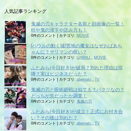
人気記事ランキング
鬼滅の刃キャラクター名前と顔画像の一覧！
柱や鬼の漢字や読み方も！
0件のコメント
|
カテゴリ:
MOVIE
[ハウルの動く城]荒地の魔女はなぜおばあち
ゃんに？サリマンの呪い？
0件のコメント
|
カテゴリ:
GHIBILI
,
MOVIE
ふたみら(今日好き)が破局？別れた理由は喧
嘩？実はビジネスだった？
0件のコメント
|
カテゴリ:
abematv
,
TV
鬼滅の刃と呪術廻戦は似てる？パクリなの？
どっちが先だったか調査！
0件のコメント
|
カテゴリ:
鬼滅の刃
ふたみら(今日好き)が成立！正式にお付き合
い？その後は別れた？
0件のコメント
|
カテゴリ:
abematv
,
TV