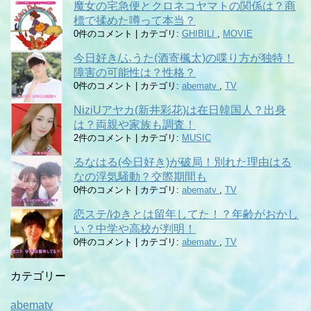
魔女の宅急便とクロネコヤマトの関係は？商
標で揉めた噂って本当？
0件のコメント
|
カテゴリ:
GHIBILI
,
MOVIE
今日好き/ふうた(酒寄楓太)の喋り方が独特！
障害の可能性は？性格？
0件のコメント
|
カテゴリ:
abematv
,
TV
NiziUアヤカ(新井彩花)は在日韓国人？出身
は？両親や家族も調査！
2件のコメント
|
カテゴリ:
MUSIC
るなはる(今日好き)が破局！別れた理由はる
なの浮気騒動？交際期間も
0件のコメント
|
カテゴリ:
abematv
,
TV
恋ステ/ゆきとは留年してた！？年齢がおかし
い？中学や高校が判明！
0件のコメント
|
カテゴリ:
abematv
,
TV
カテゴリー
abematv