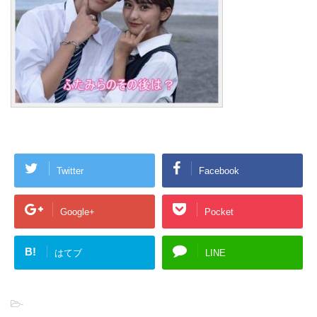
Twitter
Facebook
Google+
Pocket
B!
はてブ
LINE
-