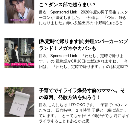
こ？ダンス部で超うまい？
目次 Sponsored Link 2020年度の男子高生ミスタ
ーコンが 決定しました。 今回は、 『今日、好き
になりました』赤い糸編出演の 中野晴仁(はると …
[私定時で帰ります]向井理のパーカーのブ
ランド！メガネやカバンも
目次 Sponsored Link 『わたし、定時で帰りま
す。』の 最終話が6月18日に放送されますね。 今
回は、 『わたし、定時で帰ります。』の [私定時で
…
子育てでイライラ爆発寸前のママへ。そ
の原因、発散方法を知ろう！
目次 こんにちは！RYOKOです。 子育て中のママ
たちは、 四六時中、２４時間 子供と一緒に過ごし
ています。 とってもかわいい我が子でも 時にはイ
ライラすることもあるかと思 …