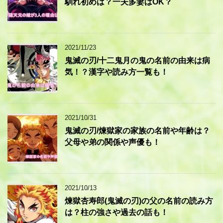
馴れ初めは？一夫多妻はOK？
2021/11/23
鬼滅の刃/十二鬼月の鬼の名前の由来は病
気！？漢字や読み方一覧も！
2021/10/31
鬼滅の刃/煉獄家の家族の名前や年齢は？
父母や弟の関係や声優も！
2021/10/13
煉獄杏寿郎(鬼滅の刃)の父の名前の読み方
は？柱の強さや過去の話も！