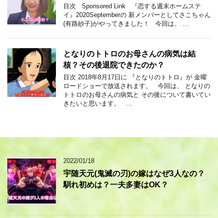
目次 Sponsored Link 『恋する週末ホームステ
イ』2020Septemberの 新メンバーとしてさこちゃん
(有路紗子)がやってきました！ 今回は、 …
となりのトトロのお母さんの病気は結
核？その後退院できたのか？
目次 2018年8月17日に 『となりのトトロ』が 金曜
ロードショーで放送されます。 今回は、 となりの
トトロのお母さんの病気と その後について書いてい
きたいと思います。 …
2022/01/18
宇随天元(鬼滅の刃)の嫁はなぜ3人なの？
馴れ初めは？一夫多妻はOK？