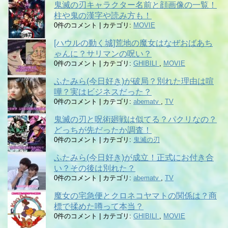
鬼滅の刃キャラクター名前と顔画像の一覧！
柱や鬼の漢字や読み方も！
0件のコメント
|
カテゴリ:
MOVIE
[ハウルの動く城]荒地の魔女はなぜおばあち
ゃんに？サリマンの呪い？
0件のコメント
|
カテゴリ:
GHIBILI
,
MOVIE
ふたみら(今日好き)が破局？別れた理由は喧
嘩？実はビジネスだった？
0件のコメント
|
カテゴリ:
abematv
,
TV
鬼滅の刃と呪術廻戦は似てる？パクリなの？
どっちが先だったか調査！
0件のコメント
|
カテゴリ:
鬼滅の刃
ふたみら(今日好き)が成立！正式にお付き合
い？その後は別れた？
0件のコメント
|
カテゴリ:
abematv
,
TV
魔女の宅急便とクロネコヤマトの関係は？商
標で揉めた噂って本当？
0件のコメント
|
カテゴリ:
GHIBILI
,
MOVIE