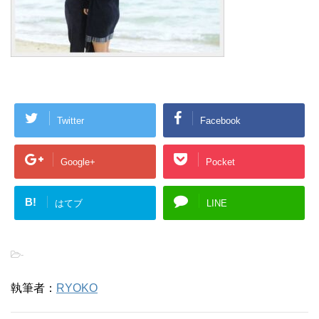
Twitter
Facebook
Google+
Pocket
B!
はてブ
LINE
-
執筆者：
RYOKO