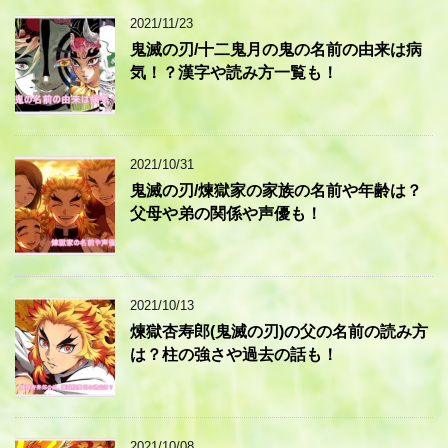
2021/11/23
鬼滅の刃/十二鬼月の鬼の名前の由来は病
気！？漢字や読み方一覧も！
2021/10/31
鬼滅の刃/煉獄家の家族の名前や年齢は？
父母や弟の関係や声優も！
2021/10/13
煉獄杏寿郎(鬼滅の刃)の父の名前の読み方
は？柱の強さや過去の話も！
2021/10/08