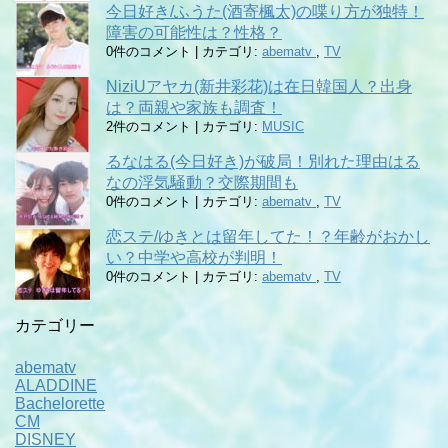
今日好き/ふうた(酒寄楓太)の喋り方が独特！
障害の可能性は？性格？
0件のコメント
|
カテゴリ:
abematv
,
TV
NiziUアヤカ(新井彩花)は在日韓国人？出身
は？両親や家族も調査！
2件のコメント
|
カテゴリ:
MUSIC
るなはる(今日好き)が破局！別れた理由はる
なの浮気騒動？交際期間も
0件のコメント
|
カテゴリ:
abematv
,
TV
恋ステ/ゆきとは留年してた！？年齢がおかし
い？中学や高校が判明！
0件のコメント
|
カテゴリ:
abematv
,
TV
カテゴリー
abematv
ALADDINE
Bachelorette
CM
DISNEY