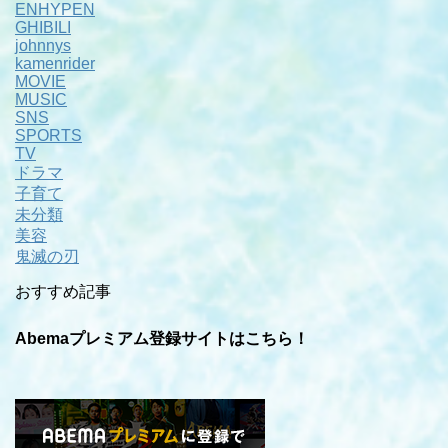
ENHYPEN
GHIBILI
johnnys
kamenrider
MOVIE
MUSIC
SNS
SPORTS
TV
ドラマ
子育て
未分類
美容
鬼滅の刃
おすすめ記事
Abemaプレミアム登録サイトはこちら！