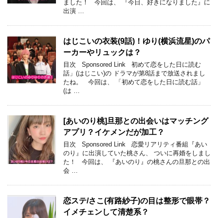
ました！ 今回は、 『今日、好きになりました』に
出演 …
はじこいの衣装(9話)！ゆり(横浜流星)のパ
ーカーやリュックは？
目次 Sponsored Link 初めて恋をした日に読む
話」(はじこい)の ドラマが第8話まで放送されまし
たね。 今回は、 「初めて恋をした日に読む話」
(は …
[あいのり桃]旦那との出会いはマッチング
アプリ？イケメンだが加工？
目次 Sponsored Link 恋愛リアリティ番組『あい
のり』に出演していた桃さん、 ついに再婚をしまし
た！ 今回は、 『あいのり』の桃さんの旦那との出
会 …
恋ステ/さこ(有路紗子)の目は整形で眼帯？
イメチェンして清楚系？