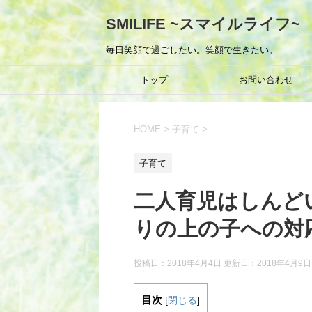
SMILIFE ~スマイルライフ~
毎日笑顔で過ごしたい。笑顔で生きたい。
トップ
お問い合わせ
HOME
>
子育て
>
子育て
二人育児はしんど
りの上の子への対
投稿日：2018年4月4日 更新日：
2018年4月9日
目次
[
閉じる
]