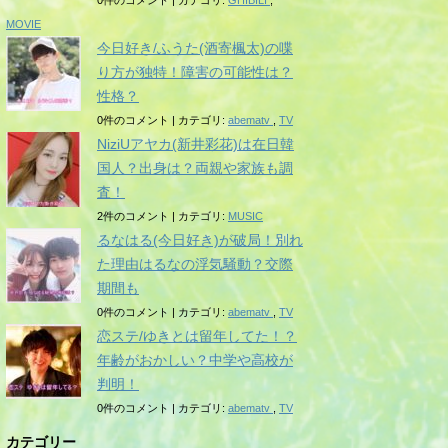
0件のコメント
|
カテゴリ:
GHIBILI
,
MOVIE
今日好き/ふうた(酒寄楓太)の喋
り方が独特！障害の可能性は？
性格？
0件のコメント
|
カテゴリ:
abematv
,
TV
NiziUアヤカ(新井彩花)は在日韓
国人？出身は？両親や家族も調
査！
2件のコメント
|
カテゴリ:
MUSIC
るなはる(今日好き)が破局！別れ
た理由はるなの浮気騒動？交際
期間も
0件のコメント
|
カテゴリ:
abematv
,
TV
恋ステ/ゆきとは留年してた！？
年齢がおかしい？中学や高校が
判明！
0件のコメント
|
カテゴリ:
abematv
,
TV
カテゴリー