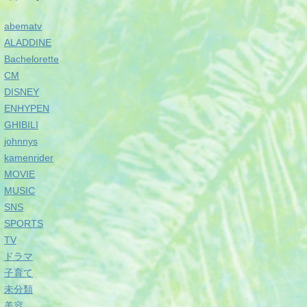
abematv
ALADDINE
Bachelorette
CM
DISNEY
ENHYPEN
GHIBILI
johnnys
kamenrider
MOVIE
MUSIC
SNS
SPORTS
TV
ドラマ
子育て
未分類
美容