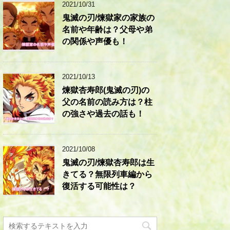
2021/10/31
鬼滅の刃/煉獄家の家族の
名前や年齢は？父母や弟
の関係や声優も！
2021/10/13
煉獄杏寿郎(鬼滅の刃)の
父の名前の読み方は？柱
の強さや過去の話も！
2021/10/08
鬼滅の刃/煉獄杏寿郎は生
きてる？無限列車編から
復活する可能性は？