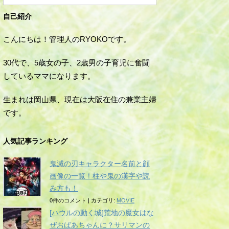
自己紹介
こんにちは！管理人のRYOKOです。
30代で、5歳女の子、2歳男の子育児に奮闘
しているママになります。
生まれは岡山県、現在は大阪在住の兼業主婦
です。
人気記事ランキング
鬼滅の刃キャラクター名前と顔
画像の一覧！柱や鬼の漢字や読
み方も！
0件のコメント
|
カテゴリ:
MOVIE
[ハウルの動く城]荒地の魔女はな
ぜおばあちゃんに？サリマンの