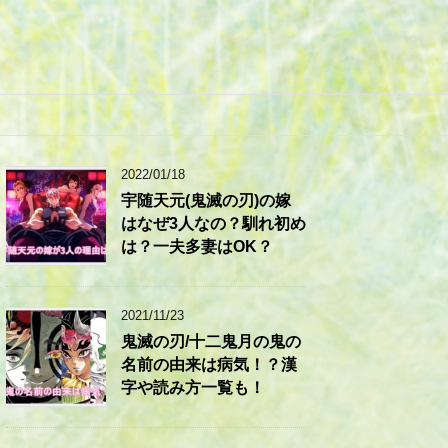
2022/01/18
宇随天元(鬼滅の刃)の嫁
はなぜ3人なの？馴れ初め
は？一夫多妻はOK？
2021/11/23
鬼滅の刃/十二鬼月の鬼の
名前の由来は病気！？漢
字や読み方一覧も！