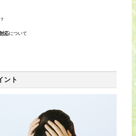
？
対応
について
イント