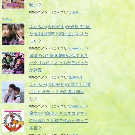
呪い？
0件のコメント
|
カテゴリ:
GHIBILI
,
MOVIE
ふたみら(今日好き)が破局？別れ
た理由は喧嘩？実はビジネスだ
った？
0件のコメント
|
カテゴリ:
abematv
,
TV
鬼滅の刃と呪術廻戦は似てる？
パクリなの？どっちが先だった
か調査！
0件のコメント
|
カテゴリ:
鬼滅の刃
ふたみら(今日好き)が成立！正式
にお付き合い？その後は別れ
た？
0件のコメント
|
カテゴリ:
abematv
,
TV
魔女の宅急便とクロネコヤマト
の関係は？商標で揉めた噂って
本当？