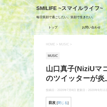
SMILIFE ~スマイルライフ~
毎日笑顔で過ごしたい。笑顔で生きたい。
トップ
お問い合わせ
HOME
>
MUSIC
>
MUSIC
山口真子(NiziU
のツイッターが炎
投稿日：2020年7月8日 更新日：
2020年9月11
目次
[
閉じる
]