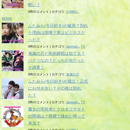
呪い？
0件のコメント
|
カテゴリ:
GHIBILI
,
MOVIE
ふたみら(今日好き)が破局？別れ
た理由は喧嘩？実はビジネスだ
った？
0件のコメント
|
カテゴリ:
abematv
,
TV
鬼滅の刃と呪術廻戦は似てる？
パクリなの？どっちが先だった
か調査！
0件のコメント
|
カテゴリ:
鬼滅の刃
ふたみら(今日好き)が成立！正式
にお付き合い？その後は別れ
た？
0件のコメント
|
カテゴリ:
abematv
,
TV
魔女の宅急便とクロネコヤマト
の関係は？商標で揉めた噂って
本当？