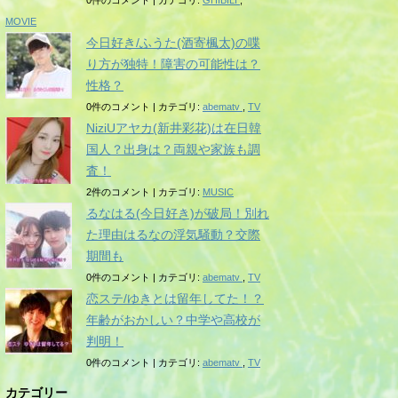
0件のコメント
|
カテゴリ:
GHIBILI
,
MOVIE
今日好き/ふうた(酒寄楓太)の喋
り方が独特！障害の可能性は？
性格？
0件のコメント
|
カテゴリ:
abematv
,
TV
NiziUアヤカ(新井彩花)は在日韓
国人？出身は？両親や家族も調
査！
2件のコメント
|
カテゴリ:
MUSIC
るなはる(今日好き)が破局！別れ
た理由はるなの浮気騒動？交際
期間も
0件のコメント
|
カテゴリ:
abematv
,
TV
恋ステ/ゆきとは留年してた！？
年齢がおかしい？中学や高校が
判明！
0件のコメント
|
カテゴリ:
abematv
,
TV
カテゴリー