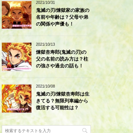
2021/10/31
鬼滅の刃/煉獄家の家族の
名前や年齢は？父母や弟
の関係や声優も！
2021/10/13
煉獄杏寿郎(鬼滅の刃)の
父の名前の読み方は？柱
の強さや過去の話も！
2021/10/08
鬼滅の刃/煉獄杏寿郎は生
きてる？無限列車編から
復活する可能性は？