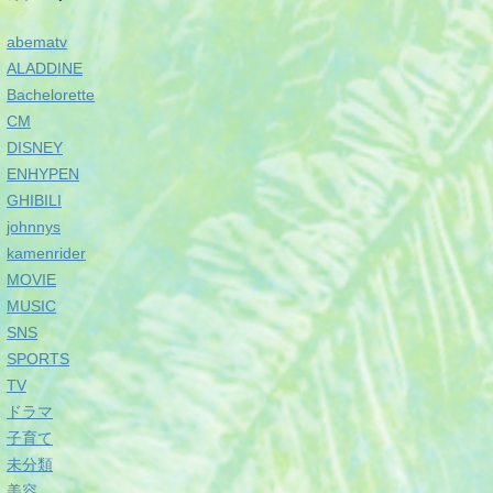
abematv
ALADDINE
Bachelorette
CM
DISNEY
ENHYPEN
GHIBILI
johnnys
kamenrider
MOVIE
MUSIC
SNS
SPORTS
TV
ドラマ
子育て
未分類
美容