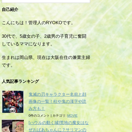
自己紹介
こんにちは！管理人のRYOKOです。
30代で、5歳女の子、2歳男の子育児に奮闘
しているママになります。
生まれは岡山県、現在は大阪在住の兼業主婦
です。
人気記事ランキング
鬼滅の刃キャラクター名前と顔
画像の一覧！柱や鬼の漢字や読
み方も！
0件のコメント
|
カテゴリ:
MOVIE
[ハウルの動く城]荒地の魔女はな
ぜおばあちゃんに？サリマンの