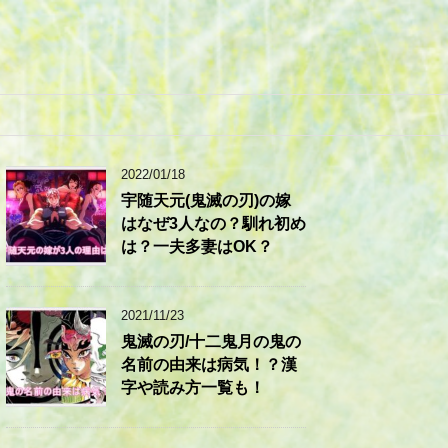
2022/01/18
宇随天元(鬼滅の刃)の嫁
はなぜ3人なの？馴れ初め
は？一夫多妻はOK？
2021/11/23
鬼滅の刃/十二鬼月の鬼の
名前の由来は病気！？漢
字や読み方一覧も！