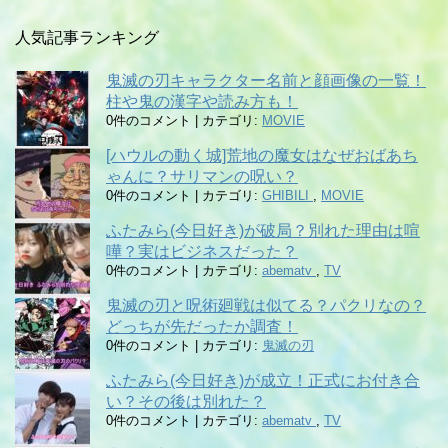
人気記事ランキング
鬼滅の刃キャラクター名前と顔画像の一覧！
柱や鬼の漢字や読み方も！
0件のコメント
|
カテゴリ:
MOVIE
[ハウルの動く城]荒地の魔女はなぜおばあち
ゃんに？サリマンの呪い？
0件のコメント
|
カテゴリ:
GHIBILI
,
MOVIE
ふたみら(今日好き)が破局？別れた理由は喧
嘩？実はビジネスだった？
0件のコメント
|
カテゴリ:
abematv
,
TV
鬼滅の刃と呪術廻戦は似てる？パクリなの？
どっちが先だったか調査！
0件のコメント
|
カテゴリ:
鬼滅の刃
ふたみら(今日好き)が成立！正式にお付き合
い？その後は別れた？
0件のコメント
|
カテゴリ:
abematv
,
TV