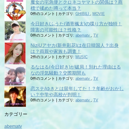
魔女の宅急便とクロネコヤマトの関係は？商
標で揉めた噂って本当？
0件のコメント
|
カテゴリ:
GHIBILI
,
MOVIE
今日好き/ふうた(酒寄楓太)の喋り方が独特！
障害の可能性は？性格？
0件のコメント
|
カテゴリ:
abematv
,
TV
NiziUアヤカ(新井彩花)は在日韓国人？出身
は？両親や家族も調査！
2件のコメント
|
カテゴリ:
MUSIC
るなはる(今日好き)が破局！別れた理由はる
なの浮気騒動？交際期間も
0件のコメント
|
カテゴリ:
abematv
,
TV
恋ステ/ゆきとは留年してた！？年齢がおかし
い？中学や高校が判明！
0件のコメント
|
カテゴリ:
abematv
,
TV
カテゴリー
abematv