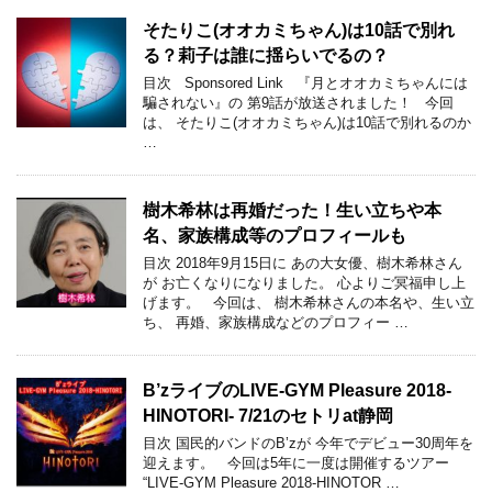
そたりこ(オオカミちゃん)は10話で別れ
る？莉子は誰に揺らいでるの？
目次 Sponsored Link 『月とオオカミちゃんには
騙されない』の 第9話が放送されました！ 今回
は、 そたりこ(オオカミちゃん)は10話で別れるのか
…
樹木希林は再婚だった！生い立ちや本
名、家族構成等のプロフィールも
目次 2018年9月15日に あの大女優、樹木希林さん
が お亡くなりになりました。 心よりご冥福申し上
げます。 今回は、 樹木希林さんの本名や、生い立
ち、 再婚、家族構成などのプロフィー …
B’zライブのLIVE-GYM Pleasure 2018-
HINOTORI- 7/21のセトリat静岡
目次 国民的バンドのB’zが 今年でデビュー30周年を
迎えます。 今回は5年に一度は開催するツアー
“LIVE-GYM Pleasure 2018-HINOTOR …