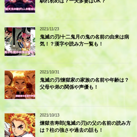
馴れ初めは？一夫多妻はOK？
2021/11/23
鬼滅の刃/十二鬼月の鬼の名前の由来は病
気！？漢字や読み方一覧も！
2021/10/31
鬼滅の刃/煉獄家の家族の名前や年齢は？
父母や弟の関係や声優も！
2021/10/13
煉獄杏寿郎(鬼滅の刃)の父の名前の読み方
は？柱の強さや過去の話も！