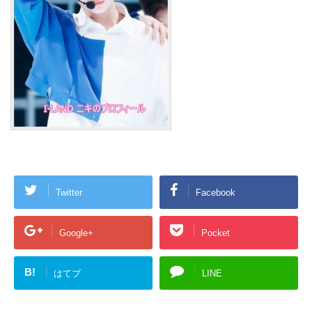
Twitter
Facebook
Google+
Pocket
B!
はてブ
LINE