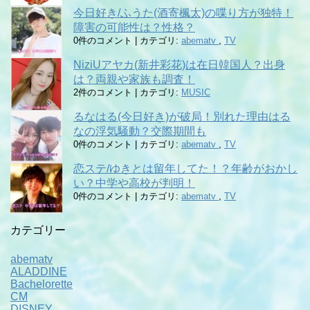
今日好き/ふうた(酒寄楓太)の喋り方が独特！
障害の可能性は？性格？
0件のコメント
|
カテゴリ:
abematv
,
TV
NiziUアヤカ(新井彩花)は在日韓国人？出身
は？両親や家族も調査！
2件のコメント
|
カテゴリ:
MUSIC
るなはる(今日好き)が破局！別れた理由はる
なの浮気騒動？交際期間も
0件のコメント
|
カテゴリ:
abematv
,
TV
恋ステ/ゆきとは留年してた！？年齢がおかし
い？中学や高校が判明！
0件のコメント
|
カテゴリ:
abematv
,
TV
カテゴリー
abematv
ALADDINE
Bachelorette
CM
DISNEY