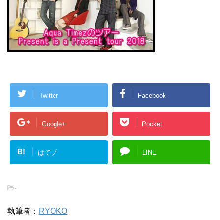
Twitter
Facebook
Google+
Pocket
B!
はてブ
LINE
-
執筆者：
RYOKO