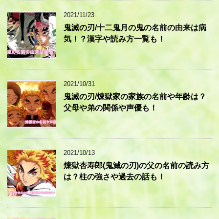
2021/11/23
鬼滅の刃/十二鬼月の鬼の名前の由来は病
気！？漢字や読み方一覧も！
2021/10/31
鬼滅の刃/煉獄家の家族の名前や年齢は？
父母や弟の関係や声優も！
2021/10/13
煉獄杏寿郎(鬼滅の刃)の父の名前の読み方
は？柱の強さや過去の話も！