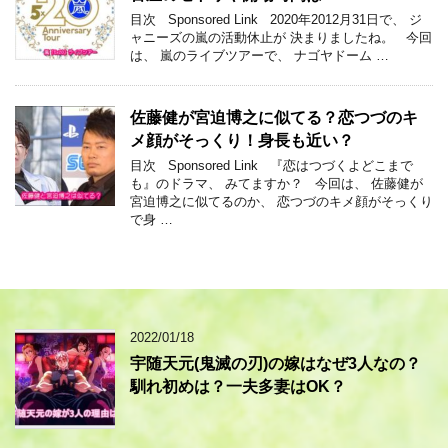
目次 Sponsored Link 2020年2012月31日で、 ジ
ャニーズの嵐の活動休止が 決まりましたね。 今回
は、 嵐のライブツアーで、 ナゴヤドーム …
佐藤健が宮迫博之に似てる？恋つづのキ
メ顔がそっくり！身長も近い？
目次 Sponsored Link 『恋はつづくよどこまで
も』のドラマ、 みてますか？ 今回は、 佐藤健が
宮迫博之に似てるのか、 恋つづのキメ顔がそっくり
で身 …
2022/01/18
宇随天元(鬼滅の刃)の嫁はなぜ3人なの？
馴れ初めは？一夫多妻はOK？