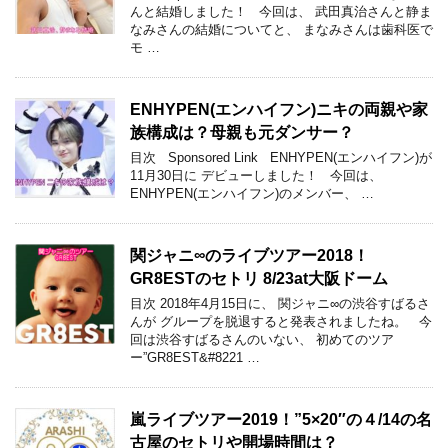
んと結婚しました！ 今回は、 武田真治さんと静ま
なみさんの結婚についてと、 まなみさんは歯科医で
モ …
ENHYPEN(エンハイフン)ニキの両親や家
族構成は？母親も元ダンサー？
目次 Sponsored Link ENHYPEN(エンハイフン)が
11月30日に デビューしました！ 今回は、
ENHYPEN(エンハイフン)のメンバー、 …
関ジャニ∞のライブツアー2018！
GR8ESTのセトリ 8/23at大阪ドーム
目次 2018年4月15日に、 関ジャニ∞の渋谷すばるさ
んが グループを脱退すると発表されましたね。 今
回は渋谷すばるさんのいない、 初めてのツア
ー”GR8EST&#8221 …
嵐ライブツアー2019！”5×20″の４/14の名
古屋のセトリや開場時間は？