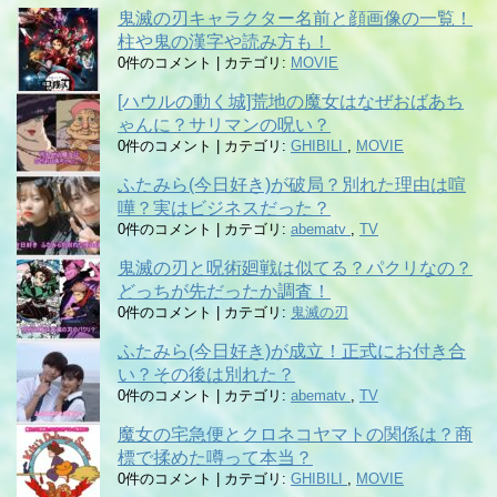
鬼滅の刃キャラクター名前と顔画像の一覧！
柱や鬼の漢字や読み方も！
0件のコメント
|
カテゴリ:
MOVIE
[ハウルの動く城]荒地の魔女はなぜおばあち
ゃんに？サリマンの呪い？
0件のコメント
|
カテゴリ:
GHIBILI
,
MOVIE
ふたみら(今日好き)が破局？別れた理由は喧
嘩？実はビジネスだった？
0件のコメント
|
カテゴリ:
abematv
,
TV
鬼滅の刃と呪術廻戦は似てる？パクリなの？
どっちが先だったか調査！
0件のコメント
|
カテゴリ:
鬼滅の刃
ふたみら(今日好き)が成立！正式にお付き合
い？その後は別れた？
0件のコメント
|
カテゴリ:
abematv
,
TV
魔女の宅急便とクロネコヤマトの関係は？商
標で揉めた噂って本当？
0件のコメント
|
カテゴリ:
GHIBILI
,
MOVIE