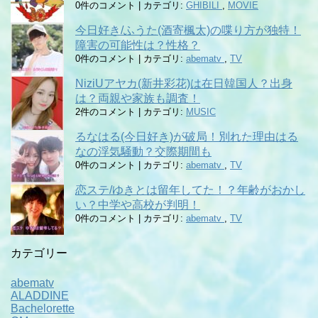
0件のコメント
|
カテゴリ:
GHIBILI
,
MOVIE
今日好き/ふうた(酒寄楓太)の喋り方が独特！
障害の可能性は？性格？
0件のコメント
|
カテゴリ:
abematv
,
TV
NiziUアヤカ(新井彩花)は在日韓国人？出身
は？両親や家族も調査！
2件のコメント
|
カテゴリ:
MUSIC
るなはる(今日好き)が破局！別れた理由はる
なの浮気騒動？交際期間も
0件のコメント
|
カテゴリ:
abematv
,
TV
恋ステ/ゆきとは留年してた！？年齢がおかし
い？中学や高校が判明！
0件のコメント
|
カテゴリ:
abematv
,
TV
カテゴリー
abematv
ALADDINE
Bachelorette