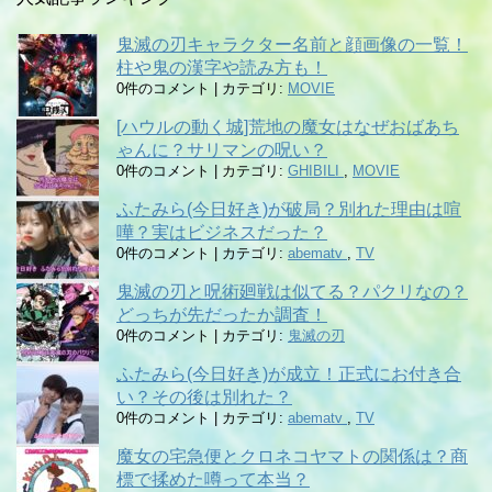
鬼滅の刃キャラクター名前と顔画像の一覧！
柱や鬼の漢字や読み方も！
0件のコメント
|
カテゴリ:
MOVIE
[ハウルの動く城]荒地の魔女はなぜおばあち
ゃんに？サリマンの呪い？
0件のコメント
|
カテゴリ:
GHIBILI
,
MOVIE
ふたみら(今日好き)が破局？別れた理由は喧
嘩？実はビジネスだった？
0件のコメント
|
カテゴリ:
abematv
,
TV
鬼滅の刃と呪術廻戦は似てる？パクリなの？
どっちが先だったか調査！
0件のコメント
|
カテゴリ:
鬼滅の刃
ふたみら(今日好き)が成立！正式にお付き合
い？その後は別れた？
0件のコメント
|
カテゴリ:
abematv
,
TV
魔女の宅急便とクロネコヤマトの関係は？商
標で揉めた噂って本当？