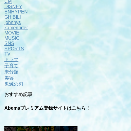
CM
DISNEY
ENHYPEN
GHIBILI
johnnys
kamenrider
MOVIE
MUSIC
SNS
SPORTS
TV
ドラマ
子育て
未分類
美容
鬼滅の刃
おすすめ記事
Abemaプレミアム登録サイトはこちら！