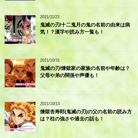
2021/11/23
鬼滅の刃/十二鬼月の鬼の名前の由来は病
気！？漢字や読み方一覧も！
2021/10/31
鬼滅の刃/煉獄家の家族の名前や年齢は？
父母や弟の関係や声優も！
2021/10/13
煉獄杏寿郎(鬼滅の刃)の父の名前の読み方
は？柱の強さや過去の話も！