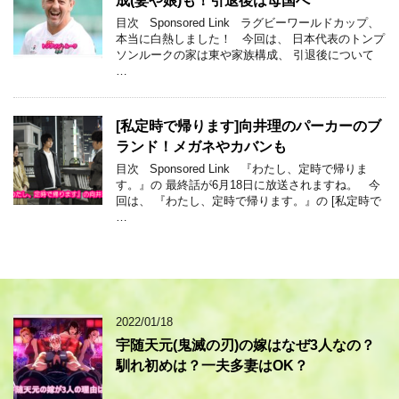
成(妻や娘)も！引退後は母国へ
目次 Sponsored Link ラグビーワールドカップ、
本当に白熱しました！ 今回は、 日本代表のトンプ
ソンルークの家は東や家族構成、 引退後について
…
[私定時で帰ります]向井理のパーカーのブ
ランド！メガネやカバンも
目次 Sponsored Link 『わたし、定時で帰りま
す。』の 最終話が6月18日に放送されますね。 今
回は、 『わたし、定時で帰ります。』の [私定時で
…
2022/01/18
宇随天元(鬼滅の刃)の嫁はなぜ3人なの？
馴れ初めは？一夫多妻はOK？