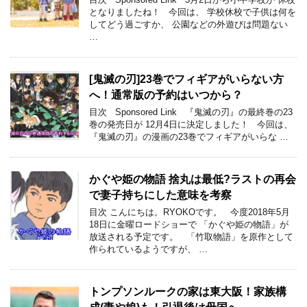
となりましたね！ 今回は、 学校休校で子供は何を
してどう過ごすか、 公園などの外遊びは問題ない
…
[鬼滅の刃]23巻でフィギアがいらない方
へ！通常版の予約はいつから？
目次 Sponsored Link 『鬼滅の刃』の最終巻の23
巻の発売日が 12月4日に決定しました！ 今回は、
『鬼滅の刃』の漫画の23巻でフィギアがいらな …
かぐや姫の物語 捨丸は最低?ラストの再会
で妻子持ちにした意味を考察
目次 こんにちは。RYOKOです。 今度2018年5月
18日に金曜ロードショーで 「かぐや姫の物語」が
放送される予定です。 「竹取物語」を原作として
作られているようですが、 …
トンプソンルークの家は東大阪！家族構