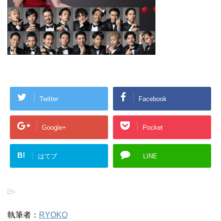
Twitter
Facebook
Google+
Pocket
B!
はてブ
LINE
-
執筆者：
RYOKO