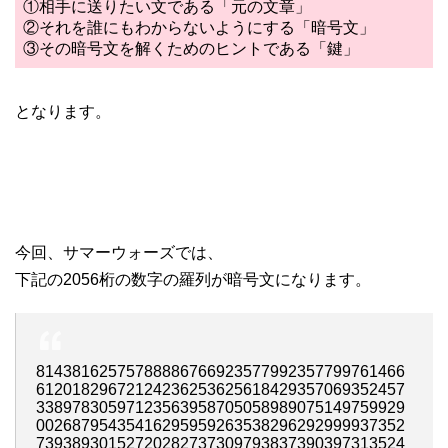
①相手に送りたい文である「元の文章」
②それを誰にもわからないようにする「暗号文」
③その暗号文を解くためのヒントである「鍵」
となります。
今回、サマーウォーズでは、
下記の2056桁の数字の羅列が暗号文になります。
81438162575788886766923577992357799761466
61201829672124236253625618429357069352457
33897830597123563958705058989075149759929
00268795435416295959263538296292999937352
73938930152720282737309793837390397313524