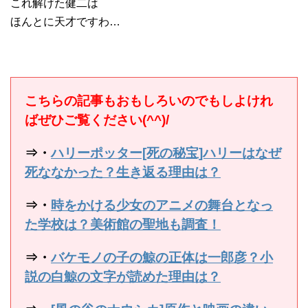
これ解けた健二は
ほんとに天才ですわ…
こちらの記事もおもしろいのでもしよけれ
ばぜひご覧ください(^^)/
⇒・
ハリーポッター[死の秘宝]ハリーはなぜ
死ななかった？生き返る理由は？
⇒・
時をかける少女のアニメの舞台となっ
た学校は？美術館の聖地も調査！
⇒・
バケモノの子の鯨の正体は一郎彦？小
説の白鯨の文字が読めた理由は？