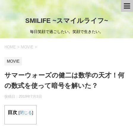
SMILIFE ~スマイルライフ~
毎日笑顔で過ごしたい。笑顔で生きたい。
HOME
>
MOVIE
>
MOVIE
サマーウォーズの健二は数学の天才！何
の数式を使って暗号を解いた？
投稿日：
2019年7月3日
目次
[
閉じる
]