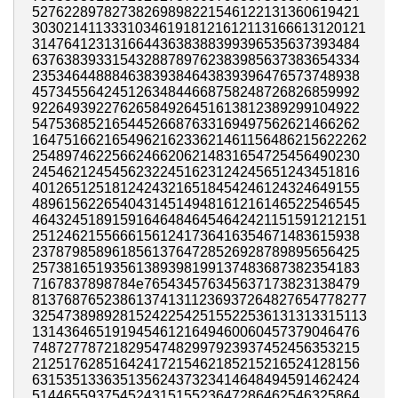
52762289782738269898221546122131360619421
303021411333103461918121612113166613120121
31476412313166443638388399396535637393484
63763839331543288789762383985637383654334
23534644888463839384643839396476573748938
45734556424512634844668758248726826859992
92264939227626584926451613812389299104922
54753685216544526687633169497562621466262
164751662165496216233621461156486215622262
25489746225662466206214831654725456490230
24546212454562322451623124245651243451816
40126512518124243216518454246124324649155
48961562265404314514948161216146522546545
464324518915916464846454642421151591212151
25124621556661561241736416354671483615938
23787985896185613764728526928789895656425
25738165193561389398199137483687382354183
7167837898784e765434576345637173823138479
813768765238613741311236937264827654778277
325473898928152422542515522536131313315113
13143646519194546121649460060457379046476
74872778721829547482997923937452456353215
21251762851642417215462185215216524128156
63153513363513562437323414648494591462424
51446559375452431515523647286462546325864