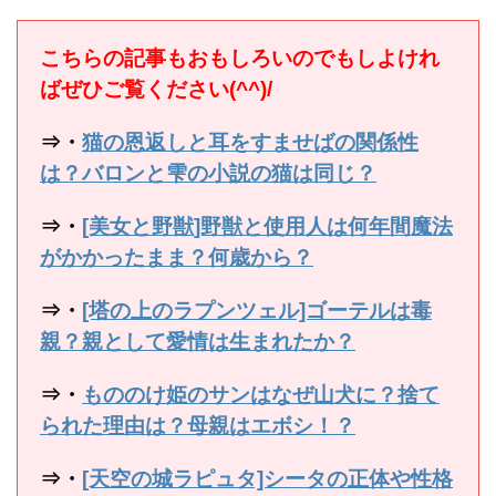
こちらの記事もおもしろいのでもしよけれ
ばぜひご覧ください(^^)/
⇒・
猫の恩返しと耳をすませばの関係性
は？バロンと雫の小説の猫は同じ？
⇒・
[美女と野獣]野獣と使用人は何年間魔法
がかかったまま？何歳から？
⇒・
[塔の上のラプンツェル]ゴーテルは毒
親？親として愛情は生まれたか？
⇒・
もののけ姫のサンはなぜ山犬に？捨て
られた理由は？母親はエボシ！？
⇒・
[天空の城ラピュタ]シータの正体や性格