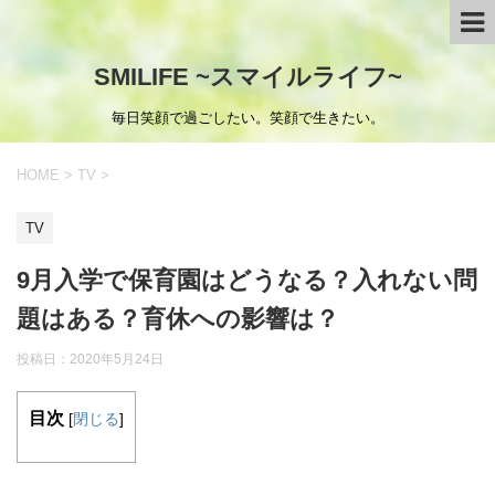
SMILIFE ~スマイルライフ~
毎日笑顔で過ごしたい。笑顔で生きたい。
HOME
>
TV
>
TV
9月入学で保育園はどうなる？入れない問
題はある？育休への影響は？
投稿日：
2020年5月24日
目次
[
閉じる
]