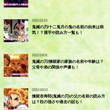
2021/11/23
鬼滅の刃/十二鬼月の鬼の名前の由来は病
気！？漢字や読み方一覧も！
2021/10/31
鬼滅の刃/煉獄家の家族の名前や年齢は？
父母や弟の関係や声優も！
2021/10/13
煉獄杏寿郎(鬼滅の刃)の父の名前の読み方
は？柱の強さや過去の話も！