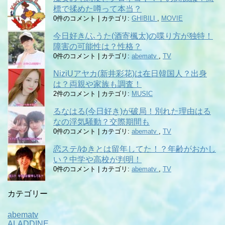
標で揉めた噂って本当？
0件のコメント
|
カテゴリ:
GHIBILI
,
MOVIE
今日好き/ふうた(酒寄楓太)の喋り方が独特！
障害の可能性は？性格？
0件のコメント
|
カテゴリ:
abematv
,
TV
NiziUアヤカ(新井彩花)は在日韓国人？出身
は？両親や家族も調査！
2件のコメント
|
カテゴリ:
MUSIC
るなはる(今日好き)が破局！別れた理由はる
なの浮気騒動？交際期間も
0件のコメント
|
カテゴリ:
abematv
,
TV
恋ステ/ゆきとは留年してた！？年齢がおかし
い？中学や高校が判明！
0件のコメント
|
カテゴリ:
abematv
,
TV
カテゴリー
abematv
ALADDINE