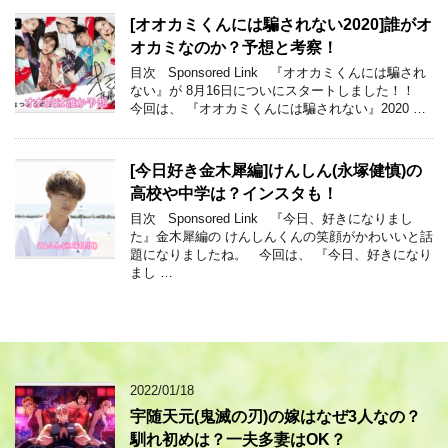
[オオカミくんには騙されない2020]誰がオ
オカミなのか？予想と考察！
目次 Sponsored Link 『オオカミくんには騙され
ない』が 8月16日についにスタートしました！！
今回は、 『オオカミくんには騙されない』2020 …
[今日好き金木犀編]けんしん(永塚健慎)の
高校や中学は？インスタも！
目次 Sponsored Link 『今日、好きになりまし
た』金木犀編の けんしんくんの笑顔がかわいいと話
題になりましたね。 今回は、 『今日、好きになり
まし …
2022/01/18
宇随天元(鬼滅の刃)の嫁はなぜ3人なの？
馴れ初めは？一夫多妻はOK？