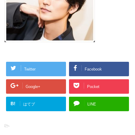
Twitter
Facebook
Google+
Pocket
B!
はてブ
LINE
-