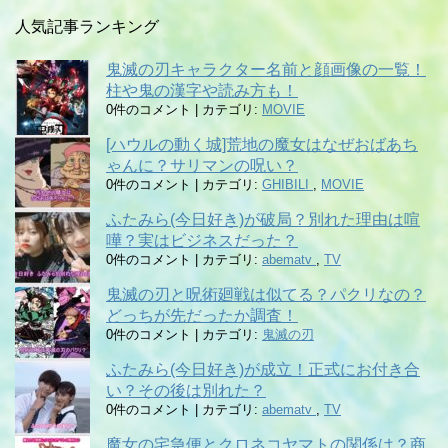
人気記事ランキング
鬼滅の刃キャラクター名前と顔画像の一覧！
柱や鬼の漢字や読み方も！
0件のコメント
|
カテゴリ:
MOVIE
[ハウルの動く城]荒地の魔女はなぜおばあち
ゃんに？サリマンの呪い？
0件のコメント
|
カテゴリ:
GHIBILI
,
MOVIE
ふたみら(今日好き)が破局？別れた理由は喧
嘩？実はビジネスだった？
0件のコメント
|
カテゴリ:
abematv
,
TV
鬼滅の刃と呪術廻戦は似てる？パクリなの？
どっちが先だったか調査！
0件のコメント
|
カテゴリ:
鬼滅の刃
ふたみら(今日好き)が成立！正式にお付き合
い？その後は別れた？
0件のコメント
|
カテゴリ:
abematv
,
TV
魔女の宅急便とクロネコヤマトの関係は？商