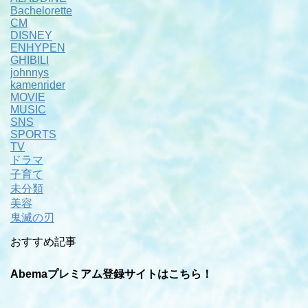
Bachelorette
CM
DISNEY
ENHYPEN
GHIBILI
johnnys
kamenrider
MOVIE
MUSIC
SNS
SPORTS
TV
ドラマ
子育て
未分類
美容
鬼滅の刃
おすすめ記事
Abemaプレミアム登録サイトはこちら！