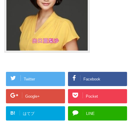
Twitter
Facebook
Google+
Pocket
B!
はてブ
LINE