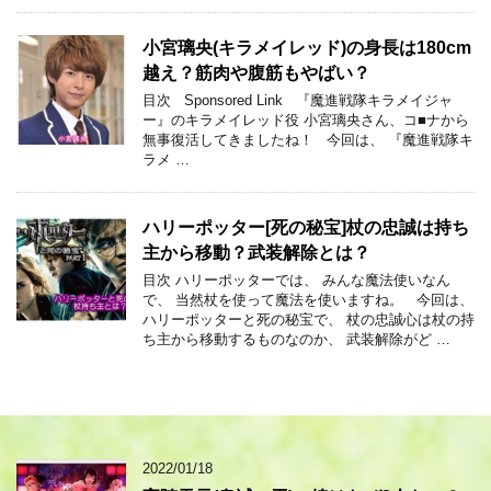
小宮璃央(キラメイレッド)の身長は180cm
越え？筋肉や腹筋もやばい？
目次 Sponsored Link 『魔進戦隊キラメイジャ
ー』のキラメイレッド役 小宮璃央さん、コ■ナから
無事復活してきましたね！ 今回は、 『魔進戦隊キ
ラメ …
ハリーポッター[死の秘宝]杖の忠誠は持ち
主から移動？武装解除とは？
目次 ハリーポッターでは、 みんな魔法使いなん
で、 当然杖を使って魔法を使いますね。 今回は、
ハリーポッターと死の秘宝で、 杖の忠誠心は杖の持
ち主から移動するものなのか、 武装解除がど …
2022/01/18