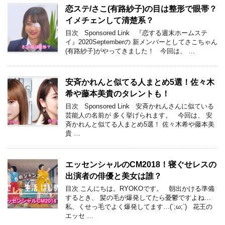
恋ステ/さこ(有路紗子)の目は整形で眼帯？
イメチェンして清楚系？
目次 Sponsored Link 『恋する週末ホームステ
イ』2020Septemberの 新メンバーとしてさこちゃん
(有路紗子)がやってきました！ 今回は、 …
安斉かれんと似てる人まとめ5選！佐々木
希や藤本美貴のタレントも！
目次 Sponsored Link 安斉かれんさんに似ている
芸能人の名前が 多く挙げられます。 今回は、 安
斉かれんと似てる人まとめ5選！ 佐々木希や藤本美
貴 …
エッセンシャルのCM2018！寝ぐせレスの
出演者の俳優と美女は誰？
目次 こんにちは。RYOKOです。 朝出かける準備
するとき、 髪の毛が爆発してたら憂鬱ですよね…
私、くせっ毛でよく爆発してます…(´;ω;`) 花王の
エッセ …