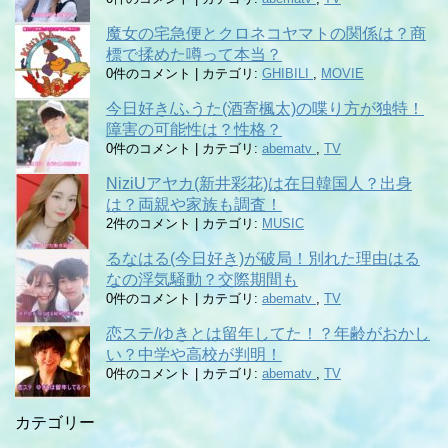
魔女の宅急便とクロネコヤマトの関係は？商
標で揉めた噂って本当？
0件のコメント
|
カテゴリ:
GHIBILI
,
MOVIE
今日好き/ふうた(酒寄楓太)の喋り方が独特！
障害の可能性は？性格？
0件のコメント
|
カテゴリ:
abematv
,
TV
NiziUアヤカ(新井彩花)は在日韓国人？出身
は？両親や家族も調査！
2件のコメント
|
カテゴリ:
MUSIC
るなはる(今日好き)が破局！別れた理由はる
なの浮気騒動？交際期間も
0件のコメント
|
カテゴリ:
abematv
,
TV
恋ステ/ゆきとは留年してた！？年齢がおかし
い？中学や高校が判明！
0件のコメント
|
カテゴリ:
abematv
,
TV
カテゴリー