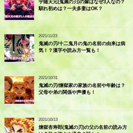
宇随天元(鬼滅の刃)の嫁はなぜ3人なの？
馴れ初めは？一夫多妻はOK？
2021/11/23
鬼滅の刃/十二鬼月の鬼の名前の由来は病
気！？漢字や読み方一覧も！
2021/10/31
鬼滅の刃/煉獄家の家族の名前や年齢は？
父母や弟の関係や声優も！
2021/10/13
煉獄杏寿郎(鬼滅の刃)の父の名前の読み方