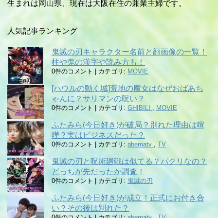
生まれは岡山県、現在は大阪在住の兼業主婦です。
人気記事ランキング
鬼滅の刃キャラクター名前と顔画像の一覧！
柱や鬼の漢字や読み方も！
0件のコメント
|
カテゴリ:
MOVIE
[ハウルの動く城]荒地の魔女はなぜおばあち
ゃんに？サリマンの呪い？
0件のコメント
|
カテゴリ:
GHIBILI
,
MOVIE
ふたみら(今日好き)が破局？別れた理由は喧
嘩？実はビジネスだった？
0件のコメント
|
カテゴリ:
abematv
,
TV
鬼滅の刃と呪術廻戦は似てる？パクリなの？
どっちが先だったか調査！
0件のコメント
|
カテゴリ:
鬼滅の刃
ふたみら(今日好き)が成立！正式にお付き合
い？その後は別れた？
0件のコメント
|
カテゴリ:
abematv
,
TV