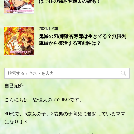
は？柱の強さや過去の話も！
2021/10/08
鬼滅の刃/煉獄杏寿郎は生きてる？無限列
車編から復活する可能性は？
自己紹介
こんにちは！管理人のRYOKOです。
30代で、5歳女の子、2歳男の子育児に奮闘しているママ
になります。