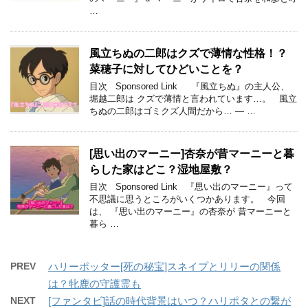
…
風立ちぬの二郎はクズで薄情な性格！？
菜穂子に対してひどいことを？
目次 Sponsored Link 『風立ちぬ』の主人公、
堀越二郎は クズで薄情と言われています…。 風立
ちぬの二郎はゴミクズ人間だから… — …
[思い出のマーニー]杏奈が昔マーニーと暮
らした家はどこ？湿地屋敷？
目次 Sponsored Link 『思い出のマーニー』って
不思議に思うところがいくつかあります。 今回
は、 『思い出のマーニー』の杏奈が 昔マーニーと
暮ら …
PREV
ハリーポッター[死の秘宝]スネイプとリリーの関係
は？牝鹿の守護霊も
NEXT
[ファンタビ]話の時代背景はいつ？ハリポタとの繋が