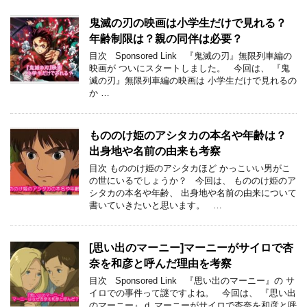
鬼滅の刃の映画は小学生だけで見れる？
年齢制限は？親の同伴は必要？
目次 Sponsored Link 『鬼滅の刃』無限列車編の
映画が ついにスタートしました。 今回は、 『鬼
滅の刃』無限列車編の映画は 小学生だけで見れるの
か …
もののけ姫のアシタカの本名や年齢は？
出身地や名前の由来も考察
目次 もののけ姫のアシタカほど かっこいい男がこ
の世にいるでしょうか？ 今回は、 もののけ姫のア
シタカの本名や年齢、 出身地や名前の由来について
書いていきたいと思います。 …
[思い出のマーニー]マーニーがサイロで杏
奈を和彦と呼んだ理由を考察
目次 Sponsored Link 『思い出のマーニー』の サ
イロでの事件って謎ですよね。 今回は、 『思い出
のマーニー』ｄ マーニーがサイロで杏奈を和彦と呼