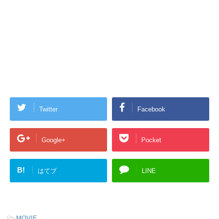
Twitter
Facebook
Google+
Pocket
B!
はてブ
LINE
-
MOVIE