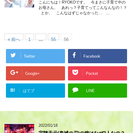
こんにちは！RYOKOです。 今まさに子育て中の
お母さん、 あれっ？子育てってこんなんなの！？
とか、 こんなはずじゃなかった… …
« 前へ
1
…
55
56
Twitter
Facebook
Google+
Pocket
B!
はてブ
LINE
2022/01/18