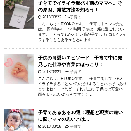
子育てでイライラ爆発寸前のママへ。そ
の原因、発散方法を知ろう！
2018/03/22
-
子育て
こんにちは！RYOKOです。 子育て中のママたち
は、 四六時中、２４時間 子供と一緒に過ごしてい
ます。 とってもかわいい我が子でも 時にはイライ
ラすることもあるかと思います …
子供の可愛いエピソード！子育て中に発
見した仕草や言葉にほっこり！
2018/03/21
-
子育て
こんにちは。RYOKOです。 子育てをしていると
イライラすることや 悩んだりすることいっぱいあり
ますよね？ けれど、それ以上に 子供には可愛い一
面も いっぱいあるんです！！ …
子育てあるある10選！理想と現実の違い
に悩むママの思いとは…
2018/03/19
-
子育て