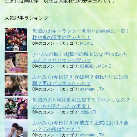
生まれは岡山県、現在は大阪在住の兼業主婦です。
人気記事ランキング
鬼滅の刃キャラクター名前と顔画像の一覧！
柱や鬼の漢字や読み方も！
0件のコメント
|
カテゴリ:
MOVIE
[ハウルの動く城]荒地の魔女はなぜおばあち
ゃんに？サリマンの呪い？
0件のコメント
|
カテゴリ:
GHIBILI
,
MOVIE
ふたみら(今日好き)が破局？別れた理由は喧
嘩？実はビジネスだった？
0件のコメント
|
カテゴリ:
abematv
,
TV
鬼滅の刃と呪術廻戦は似てる？パクリなの？
どっちが先だったか調査！
0件のコメント
|
カテゴリ:
鬼滅の刃
ふたみら(今日好き)が成立！正式にお付き合
い？その後は別れた？
0件のコメント
|
カテゴリ:
abematv
,
TV