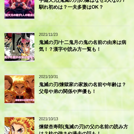
宇随天元(鬼滅の刃)の嫁はなぜ3人なの？
馴れ初めは？一夫多妻はOK？
2021/11/23
鬼滅の刃/十二鬼月の鬼の名前の由来は病
気！？漢字や読み方一覧も！
2021/10/31
鬼滅の刃/煉獄家の家族の名前や年齢は？
父母や弟の関係や声優も！
2021/10/13
煉獄杏寿郎(鬼滅の刃)の父の名前の読み方
は？柱の強さや過去の話も！