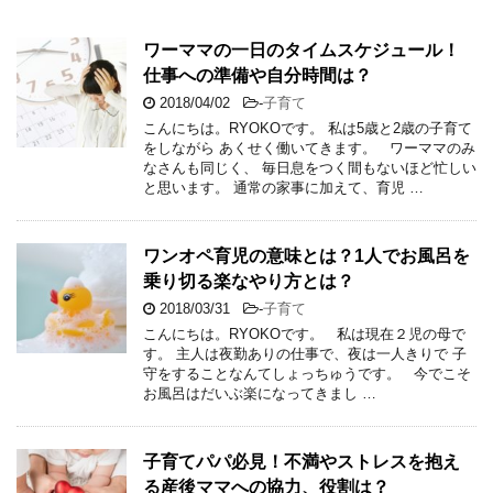
ワーママの一日のタイムスケジュール！
仕事への準備や自分時間は？
2018/04/02
-
子育て
こんにちは。RYOKOです。 私は5歳と2歳の子育て
をしながら あくせく働いてきます。 ワーママのみ
なさんも同じく、 毎日息をつく間もないほど忙しい
と思います。 通常の家事に加えて、育児 …
ワンオペ育児の意味とは？1人でお風呂を
乗り切る楽なやり方とは？
2018/03/31
-
子育て
こんにちは。RYOKOです。 私は現在２児の母で
す。 主人は夜勤ありの仕事で、夜は一人きりで 子
守をすることなんてしょっちゅうです。 今でこそ
お風呂はだいぶ楽になってきまし …
子育てパパ必見！不満やストレスを抱え
る産後ママへの協力、役割は？