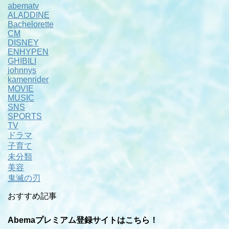
abematv
ALADDINE
Bachelorette
CM
DISNEY
ENHYPEN
GHIBILI
johnnys
kamenrider
MOVIE
MUSIC
SNS
SPORTS
TV
ドラマ
子育て
未分類
美容
鬼滅の刃
おすすめ記事
Abemaプレミアム登録サイトはこちら！