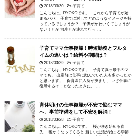
2018/03/30
-
子育て
こんにちは。RYOKOです。 これから子育てが始
まるパパ、 子育てに対してどのようなイメージを持
っているでしょうか？ 子供がかわいくてしょうが
ない！とか 散歩とか連れて行っ …
子育てママ仕事復帰！時短勤務とフルタ
イムの違いは？給料や期間は？
2018/03/29
-
子育て
こんにちは。RYOKOです。 子育て真っ最中のマ
マでも、 出産前は仕事に励んでいた人も多かったか
と思います。 保育園に入所が決まり、 いざ仕事に
復帰するぞ！となったときに、 …
育休明けの仕事復帰が不安で悩むママ
へ。事前準備をして不安を解消！
2018/03/28
-
子育て
こんにちは。RYOKOです。 桜が咲き始める春
先… 暖かくなってくると 新しい生活が始まる季節