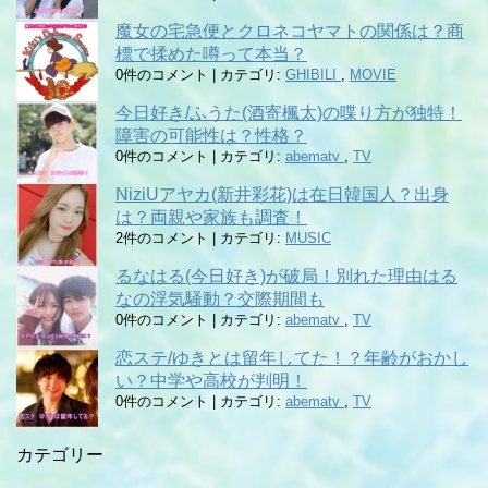
魔女の宅急便とクロネコヤマトの関係は？商
標で揉めた噂って本当？
0件のコメント
|
カテゴリ:
GHIBILI
,
MOVIE
今日好き/ふうた(酒寄楓太)の喋り方が独特！
障害の可能性は？性格？
0件のコメント
|
カテゴリ:
abematv
,
TV
NiziUアヤカ(新井彩花)は在日韓国人？出身
は？両親や家族も調査！
2件のコメント
|
カテゴリ:
MUSIC
るなはる(今日好き)が破局！別れた理由はる
なの浮気騒動？交際期間も
0件のコメント
|
カテゴリ:
abematv
,
TV
恋ステ/ゆきとは留年してた！？年齢がおかし
い？中学や高校が判明！
0件のコメント
|
カテゴリ:
abematv
,
TV
カテゴリー